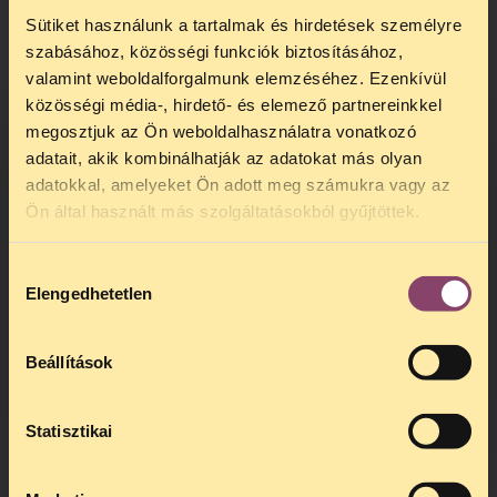
nyelven
itt
érhető el.
Sütiket használunk a tartalmak és hirdetések személyre
szabásához, közösségi funkciók biztosításához,
valamint weboldalforgalmunk elemzéséhez. Ezenkívül
közösségi média-, hirdető- és elemező partnereinkkel
megosztjuk az Ön weboldalhasználatra vonatkozó
adatait, akik kombinálhatják az adatokat más olyan
adatokkal, amelyeket Ön adott meg számukra vagy az
TELEFONOS JOGSEGÉLY
Ön által használt más szolgáltatásokból gyűjtöttek.
SZÜNET!
Hozzájárulás
Kedves érdeklődő, Tájékoztatjuk,
Elengedhetetlen
kiválasztása
hogy
telefonos jogsegélyünk július 27 és
augusztus 24 között szünetel
. Az első
telefonos jogsegély
augusztus 25-én
Beállítások
kedden, 13 és 15 óra között lesz
.
A
jogsegely@tasz.hu
email címen ezidő
alatt is elér minket.
Statisztikai