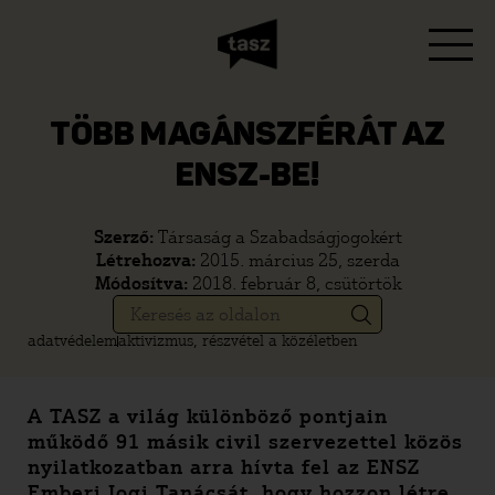
TÖBB MAGÁNSZFÉRÁT AZ
ENSZ-BE!
Szerző:
Társaság a Szabadságjogokért
Létrehozva:
2015. március 25, szerda
Módosítva:
2018. február 8, csütörtök
adatvédelem
aktivizmus, részvétel a közéletben
A TASZ a világ különböző pontjain
működő 91 másik civil szervezettel közös
nyilatkozatban arra hívta fel az ENSZ
Emberi Jogi Tanácsát, hogy hozzon létre