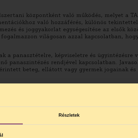
dszertani központként való működés, melyet a TA
entációkhoz való hozzáférés, különös tekintettel
elmezés és joggyakorlat egységesítése az elsők kö
ly fogalmazzon világosan azzal kapcsolatban, ho
ak a panasztételre, képviseletre és ügyintézésre
ténő panaszintézés rendjével kapcsolatban. Javas
rintett beteg, ellátott vagy gyermek jogainak és 
Állami Népegészségügyi és Tisztiorvosi Szolgála
ott aggályokat. Javasoljuk, hogy a betegjogokat 
zanak ki, amely lehetővé teszi a panaszok tényle
ek van lehetőségük álláspontjuk előadására, a ha
Részletek
észségügyi közvetítő eljárás alkalmazását előseg
enlegi rendszere, ahogyan a tervezetben is szerep
 emberek érdekeinek és jogainak védelmére. Javas
ál