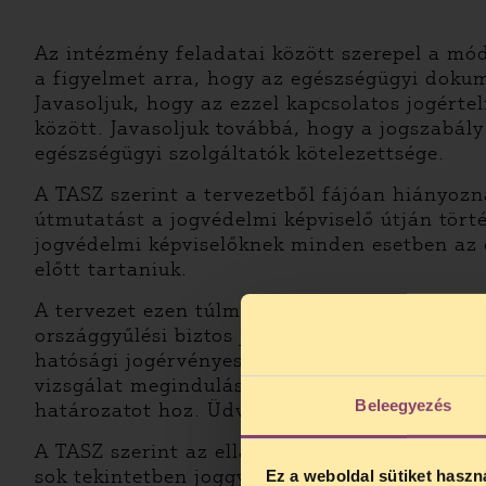
Az intézmény feladatai között szerepel a mó
a figyelmet arra, hogy az egészségügyi dokum
Javasoljuk, hogy az ezzel kapcsolatos jogért
között. Javasoljuk továbbá, hogy a jogszabá
egészségügyi szolgáltatók kötelezettsége.
A TASZ szerint a tervezetből fájóan hiányozn
útmutatást a jogvédelmi képviselő útján tör
jogvédelmi képviselőknek minden esetben az é
előtt tartaniuk.
A tervezet ezen túlmenően nem oldja meg az 
országgyűlési biztos jelentésben megfogalmaz
hatósági jogérvényesítési rendszert is dolgoz
vizsgálat megindulását, amely során a felekn
Beleegyezés
határozatot hoz. Üdvözlendőnek tartjuk az eg
A TASZ szerint az ellátottjogi képviselők jel
sok tekintetben joggyakorlásában korlátozott
Ez a weboldal sütiket haszn