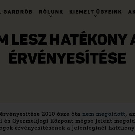
. GARDRÓB
RÓLUNK
KIEMELT ÜGYEINK
A
M LESZ HATÉKONY 
ÉRVÉNYESÍTÉSE
gérvényesítése 2010 ősze óta
nem megoldott
, a
ogi és Gyermekjogi Központ mégse jelent megol
ogok érvényesítésének a jelenleginél hatékon