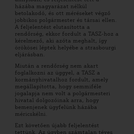
házába magyarázat nélkül
betolakodó, és ott méréseket végző
jobbikos polgármester és társai ellen.
A feljelentést elutasította a
rendőrség, ekkor fordult a TASZ-hoz a
kérelmező, aki azóta meghalt, így
örökösei léptek helyébe a strasbourgi
eljárásban.
Miután a rendőrség nem akart
foglalkozni az üggyel, a TASZ a
kormányhivatalhoz fordult, amely
megállapította, hogy semmiféle
jogalapja nem volt a polgármesteri
hivatal dolgozóinak arra, hogy
bemenjenek ügyfelünk házába
méricskélni.
Ezt követően újabb feljelentést
tettünk. Az ügyben számtalan téves