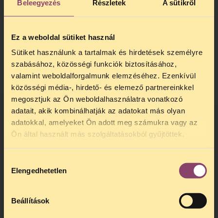
Beleegyezés
Részletek
A sütikről
Ez a weboldal sütiket használ
Sütiket használunk a tartalmak és hirdetések személyre
szabásához, közösségi funkciók biztosításához,
valamint weboldalforgalmunk elemzéséhez. Ezenkívül
közösségi média-, hirdető- és elemező partnereinkkel
megosztjuk az Ön weboldalhasználatra vonatkozó
adatait, akik kombinálhatják az adatokat más olyan
TELEFONOS
adatokkal, amelyeket Ön adott meg számukra vagy az
Ön által használt más szolgáltatásokból gyűjtöttek.
JOGSEGÉLY SZÜNET!
Kedves érdeklődő, Tájékoztatjuk,
Hozzájárulás
hogy
telefonos jogsegélyünk július
Elengedhetetlen
kiválasztása
27 és augusztus 24 között
szünetel
. Az első telefonos
jogsegély
augusztus 25-én
Beállítások
kedden, 13 és 15 óra között lesz
.