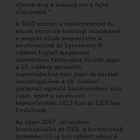
élhetik meg a lakosok ezt a fajta
ellenőrzést.”
A TASZ szerint a cselekménnyel és
annak nyomozó hatósági kezelésével
a magyar állam megsértette a
kérelmezőnek az Egyezmény 8.
cikkben foglalt magánélet
tiszteletben tartásához fűződő jogát,
a 13. cikkben garantált
jogorvoslathoz való jogát és ezekkel
összefüggésben a 14. cikkben
garantált egyenlő bánásmódhoz való
jogát, ezért a kérelmező
képviseletében 2013-ban az EJEB-hez
fordultunk.
Az ügyet 2017. júliusában
kommunikálta az EJEB, a kormánynak
november 10-ig kell választ adnia a