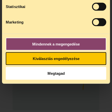
A
jogsegely@tasz.hu
email címen
Statisztikai
ezidő alatt is elér minket.
Marketing
Mindennek a megengedése
Kiválasztás engedélyezése
Megtagad