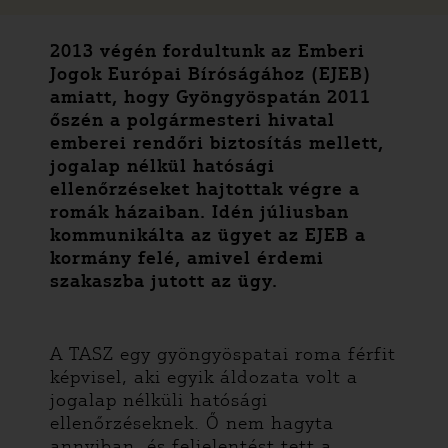
2013 végén fordultunk az Emberi
Jogok Európai Bíróságához (EJEB)
amiatt, hogy Gyöngyöspatán 2011
őszén a polgármesteri hivatal
emberei rendőri biztosítás mellett,
jogalap nélkül hatósági
ellenőrzéseket hajtottak végre a
romák házaiban. Idén júliusban
kommunikálta az ügyet az EJEB a
kormány felé, amivel érdemi
szakaszba jutott az ügy.
A TASZ egy gyöngyöspatai roma férfit
képvisel, aki egyik áldozata volt a
jogalap nélküli hatósági
ellenőrzéseknek. Ő nem hagyta
annyiban, és feljelentést tett a