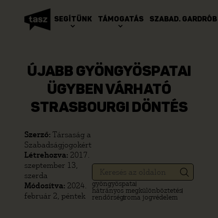
SEGÍTÜNK
TÁMOGATÁS
SZABAD. GARDRÓB
ÚJABB GYÖNGYÖSPATAI
ÜGYBEN VÁRHATÓ
STRASBOURGI DÖNTÉS
Szerző:
Társaság a
Szabadságjogokért
Létrehozva:
2017.
szeptember 13,
szerda
gyöngyöspata
Módosítva:
2024.
hátrányos megkülönböztetés
február 2, péntek
rendőrség
roma jogvédelem