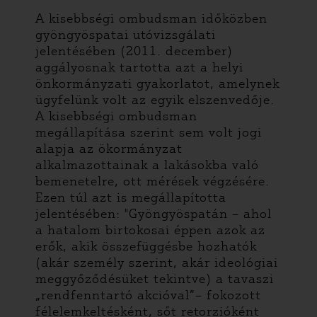
A kisebbségi ombudsman időközben
gyöngyöspatai utóvizsgálati
jelentésében (2011. december)
aggályosnak tartotta azt a helyi
önkormányzati gyakorlatot, amelynek
ügyfelünk volt az egyik elszenvedője.
A kisebbségi ombudsman
megállapítása szerint sem volt jogi
alapja az ökormányzat
alkalmazottainak a lakásokba való
bemenetelre, ott mérések végzésére.
Ezen túl azt is megállapította
jelentésében: "Gyöngyöspatán – ahol
a hatalom birtokosai éppen azok az
erők, akik összefüggésbe hozhatók
(akár személy szerint, akár ideológiai
meggyőződésüket tekintve) a tavaszi
„rendfenntartó akcióval”– fokozott
félelemkeltésként, sőt retorzióként