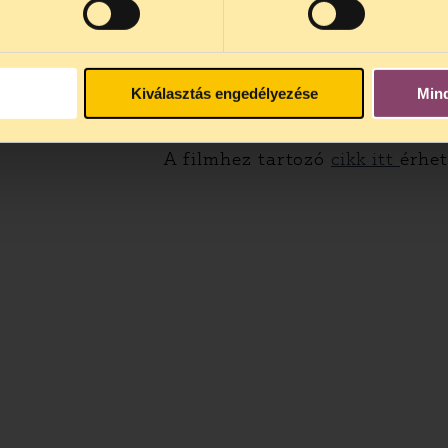
Kiválasztás engedélyezése
Min
A filmhez tartozó
cikk itt
érhet