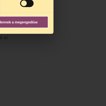
dennek a megengedése
ő el.