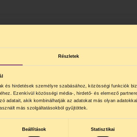
Részletek
ál
mak és hirdetések személyre szabásához, közösségi funkciók biz
NOS JOGSEGÉLY SZÜNET!
hez. Ezenkívül közösségi média-, hirdető- és elemező partner
lődő, Tájékoztatjuk, hogy
telefonos jogsegélyünk júli
zó adatait, akik kombinálhatják az adatokat más olyan adatokka
4 között szünetel
. Az első telefonos jogsegély
auguszt
sznált más szolgáltatásokból gyűjtöttek.
s 15 óra között lesz
. A
jogsegely@tasz.hu
email címe
 minket.
Beállítások
Statisztikai