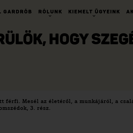
. GARDRÓB
RÓLUNK
KIEMELT ÜGYEINK
A
RÜLÖK, HOGY SZEG
 férfi. Mesél az életéről, a munkájáról, a csal
omszédok, 3. rész.