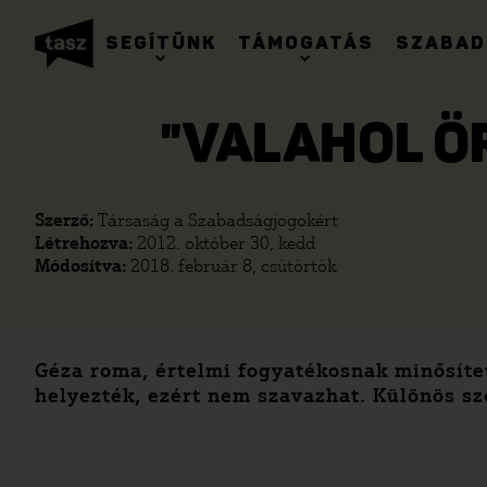
SEGÍTÜNK
TÁMOGATÁS
SZABAD
"VALAHOL Ö
Szerző:
Társaság a Szabadságjogokért
Létrehozva:
2012. október 30, kedd
Módosítva:
2018. február 8, csütörtök
Géza roma, értelmi fogyatékosnak minősített
helyezték, ezért nem szavazhat. Különös sz