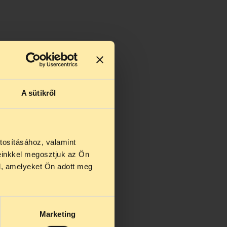
A sütikről
tosításához, valamint
einkkel megosztjuk az Ön
us 27 és
l, amelyeket Ön adott meg
us 25-én
n ezidő
Marketing