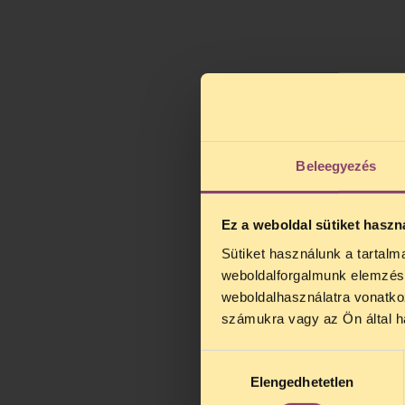
Beleegyezés
Ez a weboldal sütiket haszn
Sütiket használunk a tartal
TELEFO
weboldalforgalmunk elemzésé
Kedves érdek
weboldalhasználatra vonatko
augusztus 2
számukra vagy az Ön által ha
kedden, 13 é
alatt is elér
Hozzájárulás
Elengedhetetlen
kiválasztása