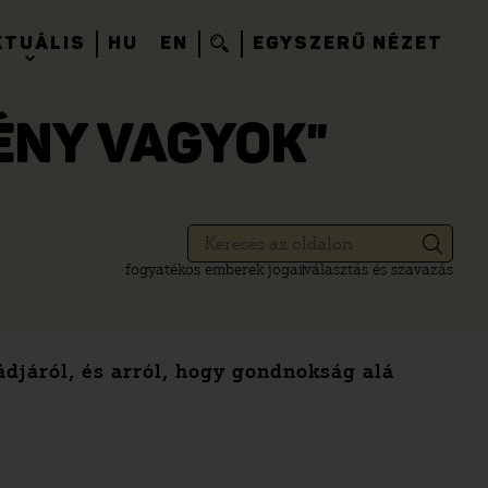
KTUÁLIS
HU
EN
EGYSZERŰ NÉZET
ÉNY VAGYOK"
fogyatékos emberek jogai
választás és szavazás
ádjáról, és arról, hogy gondnokság alá