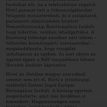
fordulhat elő, ha a telefonhívást rögzítik,
Hüttl panaszt tett a titkosszolgálatokat
felügyelő minisztereknél, és a szolgálatok
parlamenti ellenőrzésére hivatott
Nemzetbiztonsági Bizottságához fordult,
hogy kiderítse, valóban lehallgatták-e. A
Bizottság többsége azonban zárt ülésen –
vélhetően kormánypárti szavazatokkal –
megakadályozta, hogy vizsgálat
indulhasson az ügyben. Az eset idején az
ügyvéd éppen a NAV visszaéléseit feltáró
Horváth Andrást képviselte.
Mivel az illetékes magyar szerveknél
semmit sem ért el, Hüttl a strasbourgi
székhelyű Emberi Jogok Európai
Bíróságához fordult. A bíróság egyrészt
megerősítette, amit már korábban is
kimondott: Magyarországon nincs