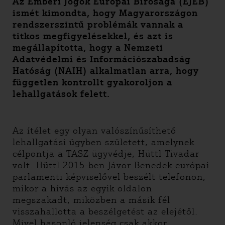
Az Emberi Jogok Európai Bírósága (EJEB)
ismét kimondta, hogy Magyarországon
rendszerszintű problémák vannak a
titkos megfigyelésekkel, és azt is
megállapította, hogy a Nemzeti
Adatvédelmi és Információszabadság
Hatóság (NAIH) alkalmatlan arra, hogy
független kontrollt gyakoroljon a
lehallgatások felett.
Az ítélet egy olyan valószínűsíthető
lehallgatási ügyben született, amelynek
célpontja a TASZ ügyvédje, Hüttl Tivadar
volt. Hüttl 2015-ben Jávor Benedek európai
parlamenti képviselővel beszélt telefonon,
mikor a hívás az egyik oldalon
megszakadt, miközben a másik fél
visszahallotta a beszélgetést az elejétől.
Mivel hasonló jelenség csak akkor