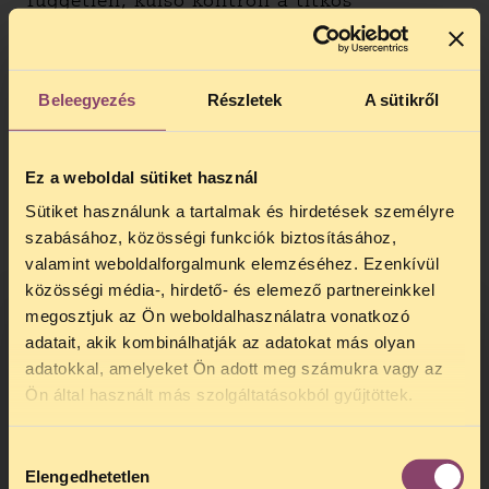
független, külső kontroll a titkos
megfigyelések elrendelése és végrehajtása
felett, a jogsértésekkel szemben pedig nem
áll rendelkezésre hatékony jogorvoslat.
Másrészt részletesen foglalkozott azzal is,
Beleegyezés
Részletek
A sütikről
hogy a magyar adatvédelmi hatóság
betöltheti-e ezeket a hiányzó funkciókat.
Az EJEB megállapította, hogy a NAIH ugyan
Ez a weboldal sütiket használ
jogosult vizsgálni a titkosszolgálatok
Sütiket használunk a tartalmak és hirdetések személyre
tevékenységét, de működésmódjából
szabásához, közösségi funkciók biztosításához,
következően nem alkalmas arra, hogy
valamint weboldalforgalmunk elemzéséhez. Ezenkívül
független kontrollt gyakoroljon. A
közösségi média-, hirdető- és elemező partnereinkkel
titkosszolgálatok ugyanis megtagadhatják
megosztjuk az Ön weboldalhasználatra vonatkozó
a hozzáférést egyes iratokhoz, ilyen
adatait, akik kombinálhatják az adatokat más olyan
esetekben pedig az őket irányító miniszter
adatokkal, amelyeket Ön adott meg számukra vagy az
végzi el az ellenőrzést az adatvédelmi
TELEFONOS JOGSEGÉLY
Ön által használt más szolgáltatásokból gyűjtöttek.
hatóság helyett, aki maga is érdekelt lehet
SZÜNET!
az adatok eltitkolásában.
Hozzájárulás
Kedves érdeklődő, Tájékoztatjuk,
Remport Ádám, a TASZ jogásza szerint: „Az
Elengedhetetlen
kiválasztása
hogy
telefonos jogsegélyünk július 27 és