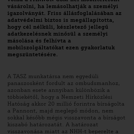
vásárolni, ha lemásolhatják a személyi
igazolványát. Friss állásfoglalásában az
adatvédelmi biztos is megállapította,
hogy cél nélküli, készletező jellegű
adatkezelésnek minősül a személyi
másolása és felhívta a
mobilszolgáltatókat ezen gyakorlatuk
megszüntetésére.
A TASZ munkatársa nem egyedüli
panaszosként fordult az ombudsmanhoz,
azonban esete annyiban különbözik a
többiekétől, hogy a Nemzeti Hírközlési
Hatóság akkor 20 millió forintra bírságolta
a Pannont, majd meglepő módon, nem
sokkal később mégis visszavonta a bírságot
kiszabó határozatát. A határozat
visszavonása miatt az NHH-t beperelte a