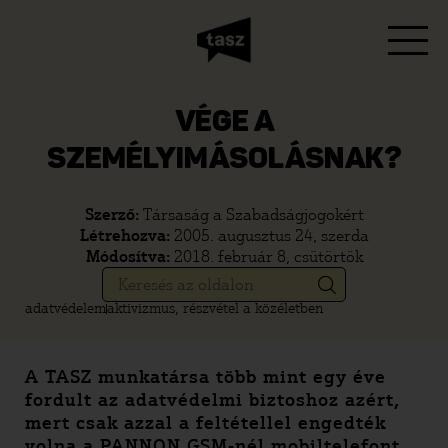
VÉGE A
SZEMÉLYIMÁSOLÁSNAK?
Szerző:
Társaság a Szabadságjogokért
Létrehozva:
2005. augusztus 24, szerda
Módosítva:
2018. február 8, csütörtök
adatvédelem
aktivizmus, részvétel a közéletben
A TASZ munkatársa több mint egy éve
fordult az adatvédelmi biztoshoz azért,
mert csak azzal a feltétellel engedték
volna a PANNON GSM-nél mobiltelefont