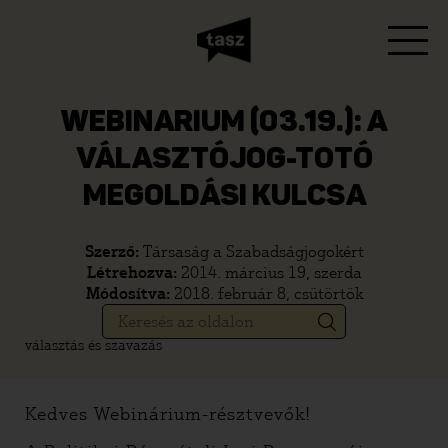
WEBINARIUM (03.19.): A
VÁLASZTÓJOG-TOTÓ
MEGOLDÁSI KULCSA
Szerző:
Társaság a Szabadságjogokért
Létrehozva:
2014. március 19, szerda
Módosítva:
2018. február 8, csütörtök
választás és szavazás
Kedves Webinárium-résztvevők!