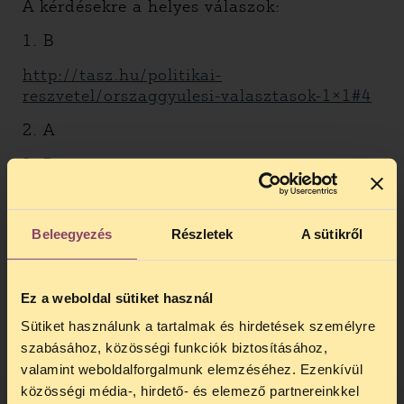
A kérdésekre a helyes válaszok:
1. B
http://tasz.hu/politikai-
reszvetel/orszaggyulesi-valasztasok-1×1#4
2. A
3. B
http://tasz.hu/politikai-
reszvetel/orszaggyulesi-valasztasok-1×1#7
Beleegyezés
Részletek
A sütikről
4. B
http://tasz.hu/politikai-
Ez a weboldal sütiket használ
reszvetel/orszaggyulesi-valasztasok-1×1#13
Sütiket használunk a tartalmak és hirdetések személyre
http://tasz.hu/politikai-
szabásához, közösségi funkciók biztosításához,
reszvetel/szavazas-kulfoldrol-1×1
valamint weboldalforgalmunk elemzéséhez. Ezenkívül
közösségi média-, hirdető- és elemező partnereinkkel
5. A