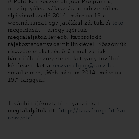
A Politikai Részvételi Jogi Program új
országgyűlési választási rendszerről és
eljárásról szóló 2014. március 19-ei
webináriumát egy játékkal zártuk. A
totó
megoldását – ahogy ígértük –
megtaláljátok lejjebb, kapcsolódó
tájékoztatóanyagaink linkjével. Köszönjük
részvételeteket, és örömmel várjuk
bármiféle észrevételeteket vagy további
kérdéseiteket a
reszvetelijog@tasz.hu
email címre, „Webinárium 2014. március
19.” tárggyal!
További tájékoztató anyagainkat
megtaláljátok itt:
http://tasz.hu/politikai-
reszvetel