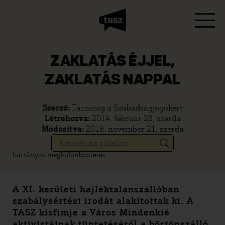
ZAKLATÁS ÉJJEL,
ZAKLATÁS NAPPAL
Szerző:
Társaság a Szabadságjogokért
Létrehozva:
2014. február 26, szerda
Módosítva:
2018. november 21, szerda
hátrányos megkülönböztetés
A XI. kerületi hajléktalanszállóban
szabálysértési irodát alakítottak ki. A
TASZ kisfimje a Város Mindenkié
aktivistáinak tüntetéséről a börtönszálló