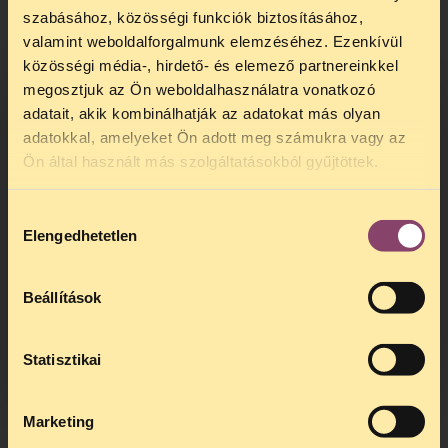
szabásához, közösségi funkciók biztosításához,
valamint weboldalforgalmunk elemzéséhez. Ezenkívül
közösségi média-, hirdető- és elemező partnereinkkel
megosztjuk az Ön weboldalhasználatra vonatkozó
adatait, akik kombinálhatják az adatokat más olyan
adatokkal, amelyeket Ön adott meg számukra vagy az
TELEFONOS JOGSEGÉLY
Ön által használt más szolgáltatásokból gyűjtöttek.
SZÜNET!
Hozzájárulás
Kedves érdeklődő, Tájékoztatjuk,
Elengedhetetlen
kiválasztása
hogy
telefonos jogsegélyünk július 27 és
augusztus 24 között szünetel
. Az első
telefonos jogsegély
augusztus 25-én
Beállítások
kedden, 13 és 15 óra között lesz
.
A
jogsegely@tasz.hu
email címen ezidő
alatt is elér minket.
Statisztikai
Marketing