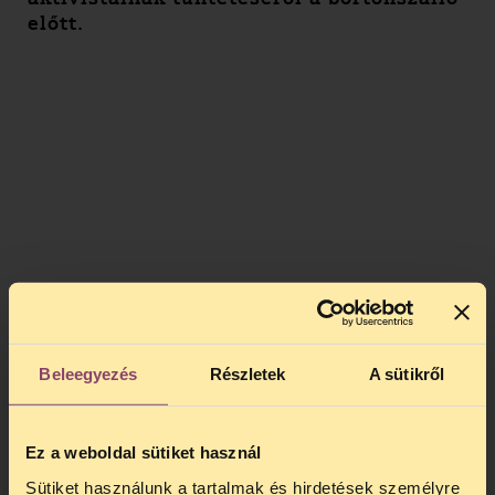
előtt.
Beleegyezés
Részletek
A sütikről
Olvassa el Bence Rita blogját a TASZ Jelenti
blogon!
Ez a weboldal sütiket használ
Sütiket használunk a tartalmak és hirdetések személyre