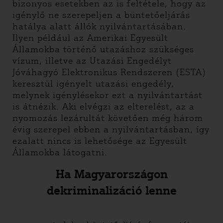
bizonyos esetekben az is feltétele, hogy az
igénylő ne szerepeljen a büntetőeljárás
hatálya alatt állók nyilvántartásában.
Ilyen például az Amerikai Egyesült
Államokba történő utazáshoz szükséges
vízum, illetve az Utazási Engedélyt
Jóváhagyó Elektronikus Rendszeren (ESTA)
keresztül igényelt utazási engedély,
melynek igénylésekor ezt a nyilvántartást
is átnézik. Aki elvégzi az elterelést, az a
nyomozás lezárultát követően még három
évig szerepel ebben a nyilvántartásban, így
ezalatt nincs is lehetősége az Egyesült
Államokba látogatni.
Ha Magyarországon
dekriminalizáció lenne