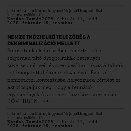
ki.
dekriminalizáció
drogfogyasztók jogai
drogpolitika
kockázatcsökkentés
Kardos Tamás
2025. február 11, kedd
2025. február 15, szombat
NEMZETKÖZI ELKÖTELEZŐDÉS A
DEKRIMINALIZÁCIÓ MELLETT
Sorozatunk első részében ismertettük a
szigorúan tiltó drogpolitikák hátrányos
következményeit és szembeállítottuk az általunk
is támogatott dekriminalizációval. Ezúttal
nemzetközi kontextusba helyezzük a kérdést és
azt vizsgáljuk meg, hogy a fennálló
egyezmények és a nemzetközi közösség miként
BŐVEBBEN
vélekedik a dekriminalizációról.
dekriminalizáció
drogfogyasztók jogai
drogpolitika
kockázatcsökkentés
Kardos Tamás
2025. február 11, kedd
2025. február 15, szombat