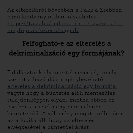
Az elterelésről bővebben a Pakk a Zsebben
című kiadványunkban olvashatsz
https://tasz.hu/tudastar/mire-szamits-ha-
megfognak-keves-droggal/
.
Felfogható-e az elterelés a
dekriminalizáció egy formájának?
Találkoztunk olyan értelmezéssel, amely
szerint a hazánkban igénybevehető
elterelés a dekriminalizáció egy formája
,
vagyis hogy a büntetés alóli mentesülés
tulajdonképpen olyan, mintha ebben az
esetben a cselekmény nem is lenne
büntetendő. A vélemény mögött vélhetően
az a logika áll, hogy az elterelés
elvégzésével a büntetőeljárást