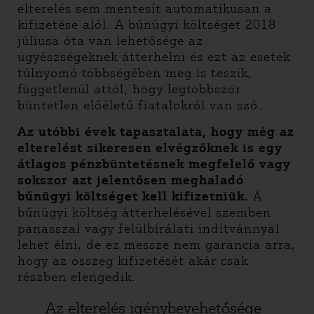
elterelés sem mentesít automatikusan a
kifizetése alól. A bűnügyi költséget 2018
júliusa óta van lehetősége az
ügyészségeknek átterhelni és ezt az esetek
túlnyomó többségében meg is teszik,
függetlenül attól, hogy legtöbbször
büntetlen előéletű fiatalokról van szó.
Az utóbbi évek tapasztalata, hogy még az
elterelést sikeresen elvégzőknek is egy
átlagos pénzbüntetésnek megfelelő vagy
sokszor azt jelentősen meghaladó
bűnügyi költséget kell kifizetniük.
A
bűnügyi költség átterhelésével szemben
panasszal vagy felülbírálati indítvánnyal
lehet élni, de ez messze nem garancia arra,
hogy az összeg kifizetését akár csak
részben elengedik.
Az elterelés igénybevehetősége