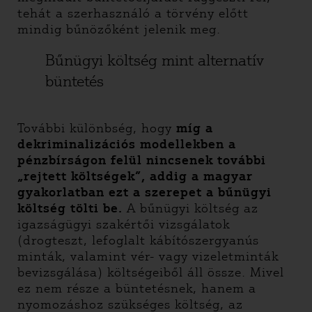
tehát a szerhasználó a törvény előtt
mindig bűnözőként jelenik meg.
Bűnügyi költség mint alternatív
büntetés
További különbség, hogy
míg a
dekriminalizációs modellekben a
pénzbírságon felül nincsenek további
„rejtett költségek”, addig a magyar
gyakorlatban ezt a szerepet a bűnügyi
költség tölti be.
A bűnügyi költség az
igazságügyi szakértői vizsgálatok
(drogteszt, lefoglalt kábítószergyanús
minták, valamint vér- vagy vizeletminták
bevizsgálása) költségeiből áll össze. Mivel
ez nem része a büntetésnek, hanem a
nyomozáshoz szükséges költség, az