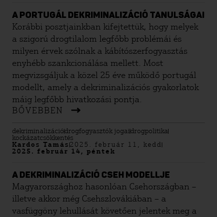
A PORTUGÁL DEKRIMINALIZÁCIÓ TANULSÁGAI
Korábbi posztjainkban kifejtettük, hogy melyek
a szigorú drogtilalom legfőbb problémái és
milyen érvek szólnak a kábítószerfogyasztás
enyhébb szankcionálása mellett. Most
megvizsgáljuk a közel 25 éve működő portugál
modellt, amely a dekriminalizációs gyakorlatok
máig legfőbb hivatkozási pontja.
BŐVEBBEN
dekriminalizáció
drogfogyasztók jogai
drogpolitika
kockázatcsökkentés
Kardos Tamás
2025. február 11, kedd
2025. február 14, péntek
A DEKRIMINALIZÁCIÓ CSEH MODELLJE
Magyarországhoz hasonlóan Csehországban –
illetve akkor még Csehszlovákiában – a
vasfüggöny lehullását követően jelentek meg a