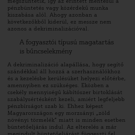
megszüntetik, így az érintett mentesül a
pénzbüntetés vagy közérdekű munka
kiszabása alól. Ahogy azonban a
következőkből kiderül, ez messze nem
azonos a dekriminalizációval.
A fogyasztói típusú magatartás
is bűncselekmény
A dekriminalizáció alapállása, hogy segítő
szándékkal áll hozzá a szerhasználókhoz
és a kezelésbe kerülésüket helyezi előtérbe,
amennyiben ez szükséges. Eközben a
csekély mennyiségű kábítószer birtoklását
szabálysértésként kezeli, amiért legfeljebb
pénzbírságot szab ki. Ehhez képest
Magyarországon egy morzsányi „zöld
növényi törmelék” miatt is minden esetben
büntetőeljárás indul. Az elterelés a már
megindult büntetőeljárást függeszti fel,