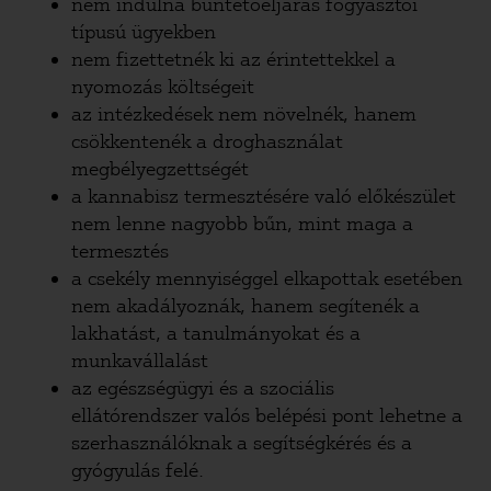
nem indulna büntetőeljárás fogyasztói
típusú ügyekben
nem fizettetnék ki az érintettekkel a
nyomozás költségeit
az intézkedések nem növelnék, hanem
csökkentenék a droghasználat
megbélyegzettségét
a kannabisz termesztésére való előkészület
nem lenne nagyobb bűn, mint maga a
termesztés
a csekély mennyiséggel elkapottak esetében
nem akadályoznák, hanem segítenék a
lakhatást, a tanulmányokat és a
munkavállalást
az egészségügyi és a szociális
ellátórendszer valós belépési pont lehetne a
szerhasználóknak a segítségkérés és a
gyógyulás felé.