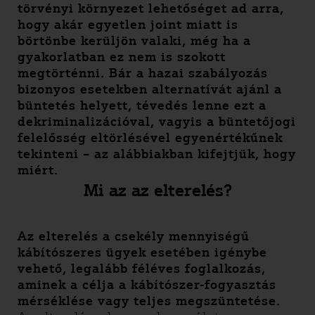
törvényi környezet lehetőséget ad arra,
hogy akár egyetlen joint miatt is
börtönbe kerüljön valaki, még ha a
gyakorlatban ez nem is szokott
megtörténni. Bár a hazai szabályozás
bizonyos esetekben alternatívát ajánl a
büntetés helyett, tévedés lenne ezt a
dekriminalizációval, vagyis a büntetőjogi
felelősség eltörlésével egyenértékűnek
tekinteni – az alábbiakban kifejtjük, hogy
miért.
Mi az az elterelés?
Az elterelés a csekély mennyiségű
kábítószeres ügyek esetében igénybe
vehető, legalább féléves foglalkozás,
aminek a célja a kábítószer-fogyasztás
mérséklése vagy teljes megszüntetése.