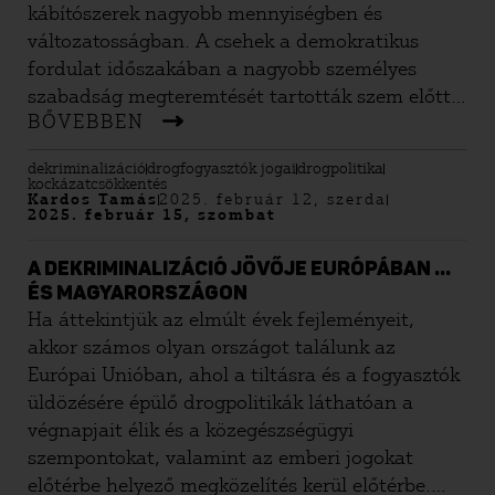
kábítószerek nagyobb mennyiségben és
változatosságban. A csehek a demokratikus
fordulat időszakában a nagyobb személyes
szabadság megteremtését tartották szem előtt,
BŐVEBBEN
ezért az igazságszolgáltatás hatókörének
korlátozásában gondolkodtak. Azzal, hogy már
dekriminalizáció
drogfogyasztók jogai
drogpolitika
az 1990-es évektől előtérbe helyezték az emberi
kockázatcsökkentés
Kardos Tamás
2025. február 12, szerda
jogokat, a közegészségügyi szempontokat és a
2025. február 15, szombat
megfelelő egészségügyi ellátás elérhetőségét,
nem is merülhetett fel reálisan, hogy börtönnel
A DEKRIMINALIZÁCIÓ JÖVŐJE EURÓPÁBAN …
fenyegessék a kábítószerek fogyasztóit. A
ÉS MAGYARORSZÁGON
drogkereskedelem megerősödése és a
Ha áttekintjük az elmúlt évek fejleményeit,
drogfogyasztási trendek alakulása azonban
akkor számos olyan országot találunk az
megkérdőjelezte ezt a hozzáállást – legalábbis
Európai Unióban, ahol a tiltásra és a fogyasztók
időlegesen.
üldözésére épülő drogpolitikák láthatóan a
végnapjait élik és a közegészségügyi
szempontokat, valamint az emberi jogokat
előtérbe helyező megközelítés kerül előtérbe.