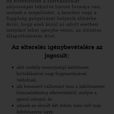
Az elterelésnek a szerhasználat
súlyosságát tekintve három formája van,
melyek a megelőzést, a kezelést vagy a
függőség gyógyítását helyezik előtérbe.
Arról, hogy ezek közül az adott esetben
melyiket lehet igénybe venni, az előzetes
állapotfelmérés dönt.
Az elterelés igénybevételére az
jogosult:
akit csekély mennyiségű kábítószer
birtoklásával vagy fogyasztásával
vádolnak,
aki beismerő vallomást tesz a kábítószeres
bűncselekmény elkövetéséről, melyre a
gyanú irányul, és
akinek az elmúlt két évben nem volt más
kábítószeres ügye.