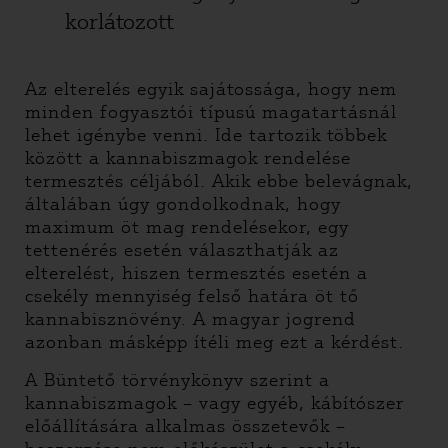
korlátozott
Az elterelés egyik sajátossága, hogy nem
minden fogyasztói típusú magatartásnál
lehet igénybe venni. Ide tartozik többek
között a kannabiszmagok rendelése
termesztés céljából. Akik ebbe belevágnak,
általában úgy gondolkodnak, hogy
maximum öt mag rendelésekor, egy
tettenérés esetén választhatják az
elterelést, hiszen termesztés esetén a
csekély mennyiség felső határa öt tő
kannabisznövény. A magyar jogrend
azonban másképp ítéli meg ezt a kérdést.
A Büntető törvénykönyv szerint a
kannabiszmagok – vagy egyéb, kábítószer
előállítására alkalmas összetevők –