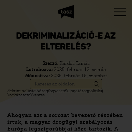
DEKRIMINALIZÁCIÓ-E AZ
ELTERELÉS?
Szerző:
Kardos Tamás
Létrehozva:
2025. február 12, szerda
Módosítva:
2025. február 15, szombat
dekriminalizáció
drogfogyasztók jogai
drogpolitika
kockázatcsökkentés
Ahogyan azt a sorozat bevezető részében
írtuk, a magyar drogügyi szabályozás
Európa legszigorúbbjai közé tartozik. A