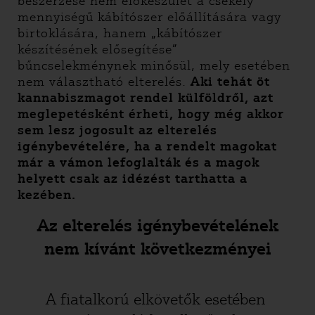
beszerzése nem előkészület a csekély
mennyiségű kábítószer előállítására vagy
birtoklására, hanem „kábítószer
készítésének elősegítése”
bűncselekménynek minősül, mely esetében
nem választható elterelés.
Aki tehát öt
kannabiszmagot rendel külföldről, azt
meglepetésként érheti, hogy még akkor
sem lesz jogosult az elterelés
igénybevételére, ha a rendelt magokat
már a vámon lefoglalták és a magok
helyett csak az idézést tarthatta a
kezében.
Az elterelés igénybevételének
nem kívánt következményei
A fiatalkorú elkövetők esetében