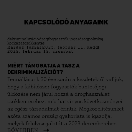
KAPCSOLÓDÓ ANYAGAINK
dekriminalizáció
drogfogyasztók jogai
drogpolitika
kockázatcsökkentés
Kardos Tamás
2025. február 11, kedd
2025. február 15, szombat
MIÉRT TÁMOGATJA A TASZ A
DEKRIMINALIZÁCIÓT?
Fennállásunk 30 éve során a kezdetektől valljuk,
hogy a kábítószer-fogyasztók büntetőjogi
üldözése nem járul hozzá a droghasználat
csökkentéséhez, míg hátrányos következményei
az egész társadalmat érintik. Megközelítésünket
azóta számos ország gyakorlata is igazolja,
melyek felülvizsgálatát a 2023 decemberében
BŐVEBBEN
elfogadott Fővárosi Drogstratégia is célul tűzte