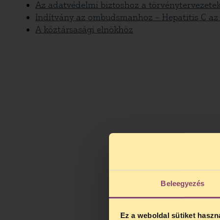
Az adatvédelmi biztoshoz a törvénytervezete
Indítvány az ombudsmanhoz – Hepatitis C az
A köztársasági elnökhöz
Beleegyezés
Ez a weboldal sütiket haszn