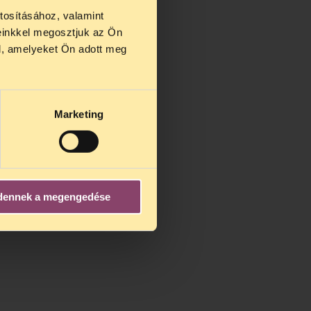
tosításához, valamint
einkkel megosztjuk az Ön
us 27 és
l, amelyeket Ön adott meg
us 25-én
n ezidő
Marketing
dennek a megengedése