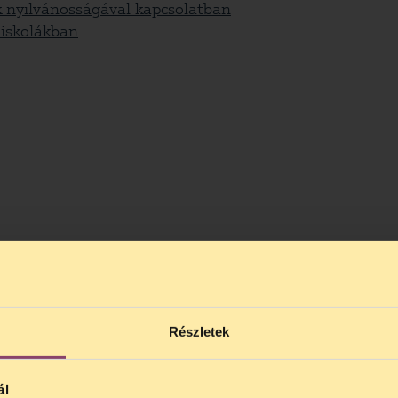
k nyilvánosságával kapcsolatban
 iskolákban
Részletek
ál