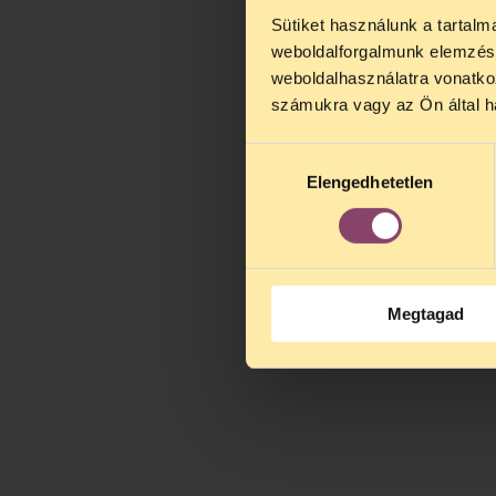
Sütiket használunk a tartal
TELEFO
weboldalforgalmunk elemzésé
Kedves érdek
weboldalhasználatra vonatko
augusztus 2
számukra vagy az Ön által ha
kedden, 13 é
alatt is elér
Hozzájárulás
Elengedhetetlen
kiválasztása
Megtagad