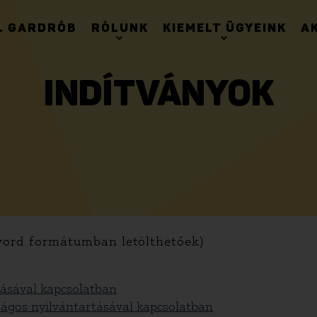
. GARDRÓB
RÓLUNK
KIEMELT ÜGYEINK
A
INDÍTVÁNYOK
 word formátumban letölthetőek)
ításával kapcsolatban
ágos nyilvántartásával kapcsolatban