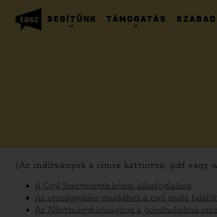
SEGÍTÜNK
TÁMOGATÁS
SZABAD
(Az indítványok a címre kattintva, pdf vagy
A Civil Szervezetek közös állásfoglalása
Az országgyűlés elnökéhez a civil iroda feláll
Az Alkotmánybírósághoz a gondnokoltak orsz