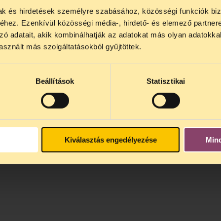
mak és hirdetések személyre szabásához, közösségi funkciók biz
NOS JOGSEGÉLY SZÜNET!
hez. Ezenkívül közösségi média-, hirdető- és elemező partner
lődő, Tájékoztatjuk, hogy
telefonos jogsegélyünk júli
zó adatait, akik kombinálhatják az adatokat más olyan adatokka
4 között szünetel
. Az első telefonos jogsegély
auguszt
sznált más szolgáltatásokból gyűjtöttek.
s 15 óra között lesz
. A
jogsegely@tasz.hu
email címe
 minket.
Beállítások
Statisztikai
Kiválasztás engedélyezése
Min