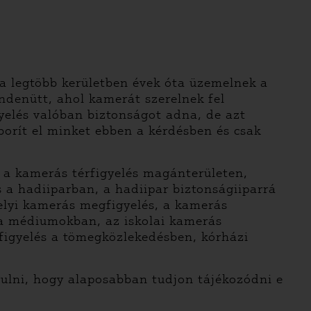
a legtöbb kerületben évek óta üzemelnek a
ndenütt, ahol kamerát szerelnek fel
yelés valóban biztonságot adna, de azt
borít el minket ebben a kérdésben és csak
ik a kamerás térfigyelés magánterületen,
 a hadiiparban, a hadiipar biztonságiiparrá
helyi kamerás megfigyelés, a kamerás
s a médiumokban, az iskolai kamerás
igyelés a tömegközlekedésben, kórházi
ulni, hogy alaposabban tudjon tájékozódni e