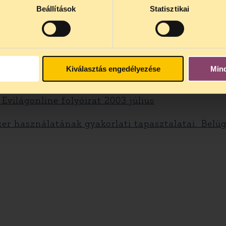
l Data
Beállítások
Statisztikai
the impact of CCTV
és Magyarországon
Kiválasztás engedélyezése
Min
gyelés Magyarországon. Fundamentum 2004/2. sz
 Evilágonline folyóirat 2003 július
szer használatának gyakorlati tapasztalatai. Bel