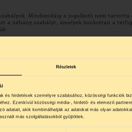
szabályok. Mindezidáig a jogalkotó nem tartotta 
 Azt a néhány szabályt, amelyek konkrétan a térfi
ük.
dés
Részletek
ál
mak és hirdetések személyre szabásához, közösségi funkciók biz
NOS JOGSEGÉLY SZÜNET!
hez. Ezenkívül közösségi média-, hirdető- és elemező partner
lődő, Tájékoztatjuk, hogy
telefonos jogsegélyünk júli
zó adatait, akik kombinálhatják az adatokat más olyan adatokka
4 között szünetel
. Az első telefonos jogsegély
auguszt
sznált más szolgáltatásokból gyűjtöttek.
s 15 óra között lesz
. A
jogsegely@tasz.hu
email címe
üggetlen adatvédelmi és privacy tanácsadó szerv
 minket.