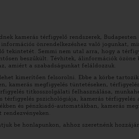
nek kamerás térfigyelő rendszerek, Budapesten 
 információs önrendelkezéshez való jogunkat, mi
 tekintetét. Semmi nem utal arra, hogy a térfig
ntősen beszűkült. Tévhitek, álinformációk özöne 
az, amiért a szabadságunkat feláldozzuk.
 lehet kimerítően felsorolni. Ebbe a körbe tartoz
, kamerás megfigyelés tüntetéseken, térfigyelés
térfigyelés titkosszolgálati felhasználása, munka
s térfigyelés pszichológiája, kamerás térfigyelé
lkékben és pénzkiadó-automatákban, kamerás megf
rt rendezvényeken.
tjuk be honlapunkon, ahhoz szeretnénk hozzájár