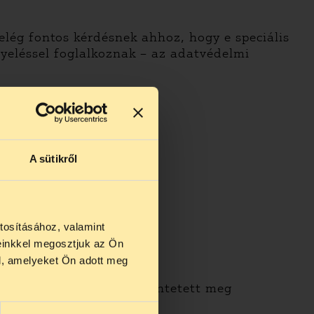
elég fontos kérdésnek ahhoz, hogy e speciális
gyeléssel foglalkoznak – az adatvédelmi
A sütikről
tosításához, valamint
einkkel megosztjuk az Ön
us 27 és
l, amelyeket Ön adott meg
us 25-én
n ezidő
e 2004 februárjában jelentetett meg