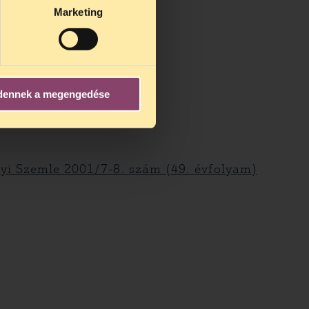
Marketing
dennek a megengedése
ám
ügyi Szemle 2001/7-8. szám (49. évfolyam)