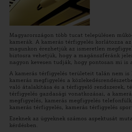
Magyarországon több tucat településen működ
kamerák. A kamerás térfigyelés korlátozza az
magunkon érezhetjük az ismeretlen megfigyelő
biztosra vehetjük, hogy a magánszféránk jele
nagyon kevesen tudják, hogy pontosan mi is 
A kamerás térfigyelés területeit talán nem is
kamerás megfigyelés a közlekedésrendészetben
való átalakítása és a térfigyelő rendszerek, 
térfigyelés gazdasági vonatkozásai, a kamerá
megfigyelés, kamerás megfigyelés telefonfü
kamerás térfigyelés, kamerás térfigyelés spo
Ezeknek az ügyeknek számos aspektusát muta
kérdésben.