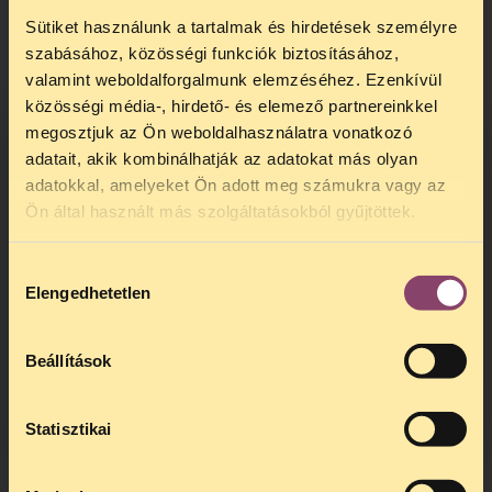
nyújtani, ezekről itt tájékozódhat:
tasz.hu/jogsegely
Sütiket használunk a tartalmak és hirdetések személyre
szabásához, közösségi funkciók biztosításához,
valamint weboldalforgalmunk elemzéséhez. Ezenkívül
közösségi média-, hirdető- és elemező partnereinkkel
megosztjuk az Ön weboldalhasználatra vonatkozó
adatait, akik kombinálhatják az adatokat más olyan
adatokkal, amelyeket Ön adott meg számukra vagy az
TELEFONOS JOGSEGÉLY
Ön által használt más szolgáltatásokból gyűjtöttek.
SZÜNET!
Hozzájárulás
Kedves érdeklődő, Tájékoztatjuk,
Elengedhetetlen
kiválasztása
hogy
telefonos jogsegélyünk július 27 és
augusztus 24 között szünetel
. Az első
telefonos jogsegély
augusztus 25-én
Beállítások
kedden, 13 és 15 óra között lesz
.
A
jogsegely@tasz.hu
email címen ezidő
alatt is elér minket.
Statisztikai