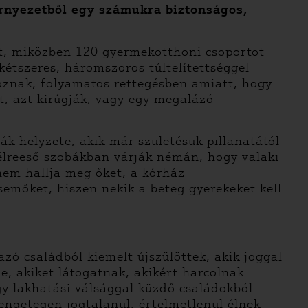
rnyezetből egy számukra biztonságos,
et, miközben 120 gyermekotthoni csoportot
étszeres, háromszoros túltelítettséggel
oznak, folyamatos rettegésben amiatt, hogy
át, azt kirúgják, vagy egy megalázó
ák helyzete, akik már születésük pillanatától
élreeső szobákban várják némán, hogy valaki
nem hallja meg őket, a kórház
emőket, hiszen nekik a beteg gyerekeket kell
ó családból kiemelt újszülöttek, akik joggal
e, akiket látogatnak, akikért harcolnak.
y lakhatási válsággal küzdő családokból
rengetegen jogtalanul, értelmetlenül élnek