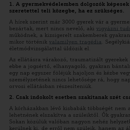
1. A gyermekvédelemben dolgozók képesek 
szeretettel teli közegbe, ha ez szükséges.
A hírek szerint már 3000 gyerek vár a gyerm
bezártak, mert nincs nevelő, aki
vigyázni tud
működnek, a kizsigerelt szakemberek gyakran
mikor történik
valamilyen tragédia
. Segélyki
életmódvizsgálattal üldözik el.
Az ellátásra várakozó, traumatizált gyerekek 
ebbe a jogsértő, elhanyagoló, gyakran bánta
egy nap egyszer föléjük hajoljon és kézbe ve
személyzetének nincs lehetősége rá, hogy nap
orvosi ellátásban részesíteniük.
2. Csak indokolt esetben szakítanak szét c
A kórházakban lévő kisbabák többségét nem a 
lehetnének elszakítva a szüleiktől. Ők gyakra
Sokan közülük valóban nagyon nehéz helyzetb
kerülnek ki, de erről nem szüleik, hanem az á