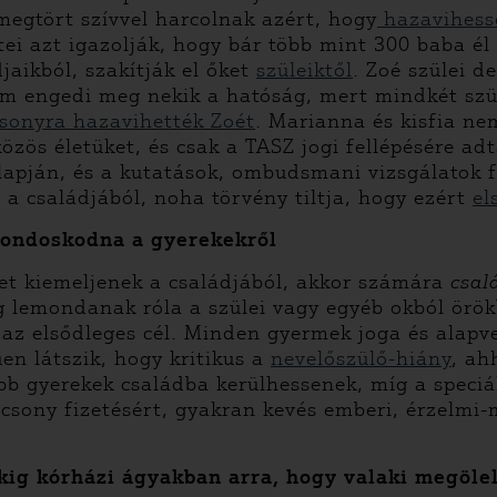
egtört szívvel harcolnak azért, hogy
hazavihess
tei azt igazolják, hogy bár több mint 300 baba é
jaikból, szakítják el őket
szüleiktől
. Zoé szülei d
nem engedi meg nekik a hatóság, mert mindkét szü
sonyra hazavihették Zoét
. Marianna és kisfia nem
özös életüket, és csak a TASZ jogi fellépésére ad
alapján, és a kutatások, ombudsmani vizsgálatok
 a családjából, noha törvény tiltja, hogy ezért
el
 gondoskodna a gyerekekről
et kiemeljenek a családjából, akkor számára
csal
dig lemondanak róla a szülei vagy egyéb okból ör
 az elsődleges cél. Minden gyermek joga és alap
en látszik, hogy kritikus a
nevelőszülő-hiány
, ah
abb gyerekek családba kerülhessenek, míg a speciá
sony fizetésért, gyakran kevés emberi, érzelmi-m
ig kórházi ágyakban arra, hogy valaki megölel