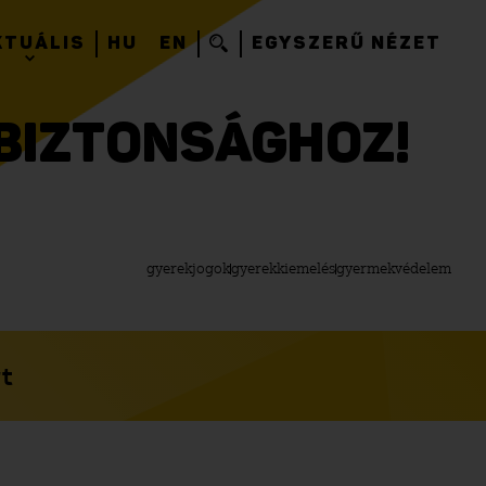
KTUÁLIS
HU
EN
EGYSZERŰ NÉZET
 BIZTONSÁGHOZ!
gyerekjogok
gyerekkiemelés
gyermekvédelem
t