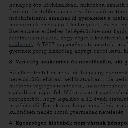
hónapok óta kórházakban, miközben szüleik m
forduló, évi több száz szenvedő szülő történe
indokolatlanul emelnek ki gyerekeket a család
hazavinnék elsőszülött kislányukat, de ezt 
Szerencsére erőteljes fellépésünkre már
karác
értelmetlenül arra, hogy végre elkezdhessék k
szüleinek
. A TASZ jogsegélyes tapasztalatai 
gyermek pedig kizárólag anyagi okból kerül ki
3. Van elég szakember és nevelőszülő, aki
Ha elkerülhetetlenné válik, hogy egy gyermek
nevelőszülői ellátást kell biztosítani. Ha pe
mielőbbi végleges rendezése, az örökbeadása
családban nőjön fel. Mára viszont egyértelmű
rendszerből, hogy legalább a 12 évnél fiatal
nevelőszülő. Ennek oka, hogy megalázóan alac
különösen nehéz sorsú gyermekek nevelését.
4. Egészséges kisbabák nem várnak hónapok