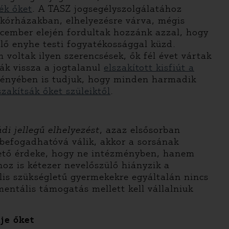
ék őket
. A TASZ jogsegélyszolgálatához
l kórházakban, elhelyezésre várva, mégis
ecember elején fordultak hozzánk azzal, hogy
lő enyhe testi fogyatékossággal küzd.
 voltak ilyen szerencsések, ők fél évet vártak
ták vissza a jogtalanul
elszakított kisfiút a
 fényében is tudjuk, hogy minden harmadik
szakítsák őket szüleiktől
.
ádi jellegű elhelyezést
, azaz elsősorban
ökbefogadhatóvá válik, akkor a sorsának
vető érdeke, hogy ne intézményben, hanem
hoz is kétezer nevelőszülő hiányzik a
lis szükségletű gyermekekre egyáltalán nincs
entális támogatás mellett kell vállalniuk
je őket