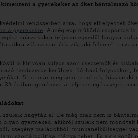
kimenteni a gyerekeket az őket bántalmazó kö
ekvédelmi rendszerben arra, hogy elhelyezzék ők
na a gyerekekre
. A még épp működő csoportok is k
 egész műszakokra teljesen egyedül hagyva dolg
áltásaikra válasz sem érkezik, aki felemeli a szav
közül is kirívóan súlyos azon csecsemők és kisbab
lmazó rendszerbe kerülnek. Kórházi folyosókon, f
gye őket. Sírni már meg sem tanulnak, hisz senki 
i 24 órában gondozza a teljesen egészséges csecs
saládokat
szüleik hagyták el! De még csak nem is bántalmaz
n olyan gyermekek, akikről szüleik nem mondtak l
ől, szegény családokból, munkanélküliséggel vag
llami szociálpolitika hiánya tehet. És akik közül 