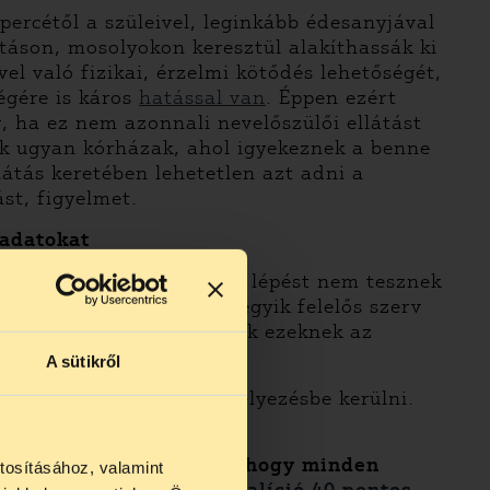
ercétől a szüleivel, leginkább édesanyjával
atáson, mosolyokon keresztül alakíthassák ki
el való fizikai, érzelmi kötődés lehetőségét,
égére is káros
hatással van
. Éppen ezért
, ha ez nem azonnali nevelőszülői ellátást
ak ugyan kórházak, ahol igyekeznek a benne
átás keretében lehetetlen azt adni a
st, figyelmet.
 adatokat
ami szervek semmi érdemi lépést nem tesznek
s adatigényléseire mindegyik felelős szerv
nvalóan birtokában vannak ezeknek az
A sütikről
 is azonnal családi elhelyezésbe kerülni.
kkal közösen követeljük, hogy
minden
tosításához, valamint