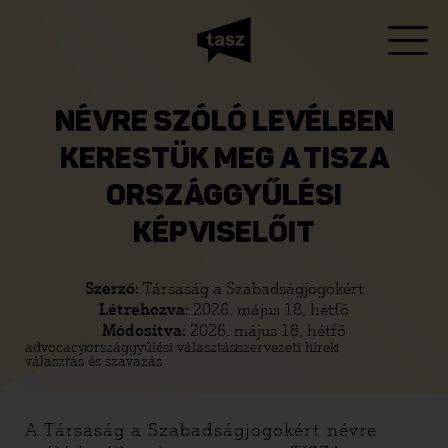
NÉVRE SZÓLÓ LEVÉLBEN
KERESTÜK MEG A TISZA
ORSZÁGGYŰLÉSI
KÉPVISELŐIT
Szerző:
Társaság a Szabadságjogokért
Létrehozva:
2026. május 18, hétfő
Módosítva:
2026. május 18, hétfő
advocacy
országgyűlési választás
szervezeti hírek
választás és szavazás
A Társaság a Szabadságjogokért névre