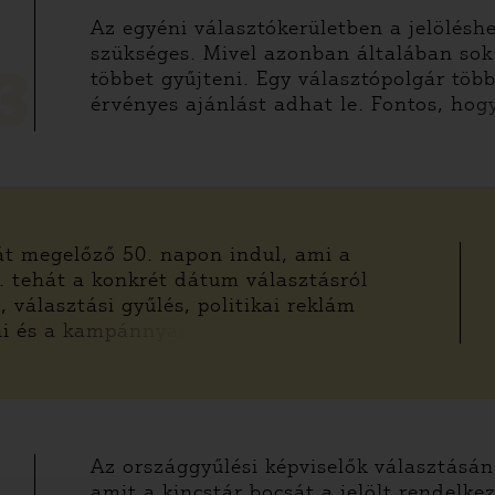
Az egyéni választókerületben a jelölésh
szükséges. Mivel azonban általában sok
többet gyűjteni. Egy választópolgár több 
3
érvényes ajánlást adhat le. Fontos, hog
t megelőző 50. napon indul, ami a
. tehát a konkrét dátum választásról
 választási gyűlés, politikai reklám
ni és a kampánnyal
Az országgyűlési képviselők választásán
amit a kincstár bocsát a jelölt rendelke