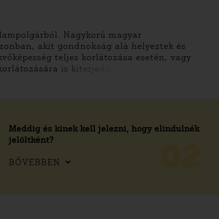
lampolgárból. Nagykorú magyar
zonban, akit gondnokság alá helyeztek és
kvőképesség teljes korlátozása esetén, vagy
korlátozására is kiterjed), a
Meddig és kinek kell jelezni, hogy elindulnék
jelöltként?
02
BŐVEBBEN