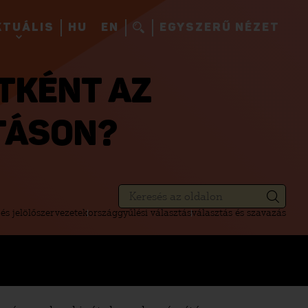
KTUÁLIS
HU
EN
EGYSZERŰ NÉZET
TKÉNT AZ
TÁSON?
 és jelölőszervezetek
országgyűlési választás
választás és szavazás
I CSALÁST, VISSZAÉLÉST TAPASZTALSZ,
T A +36 1 646 4411-ES SZÁMON!