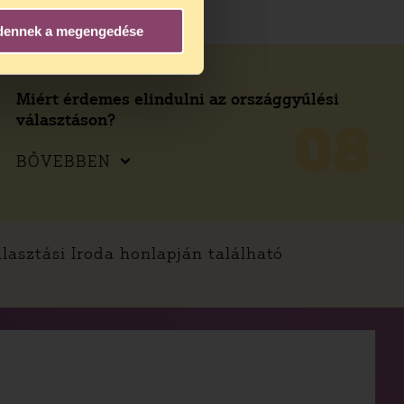
dennek a megengedése
Miért érdemes elindulni az országgyűlési
választáson?
08
BŐVEBBEN
álasztási Iroda honlapján található