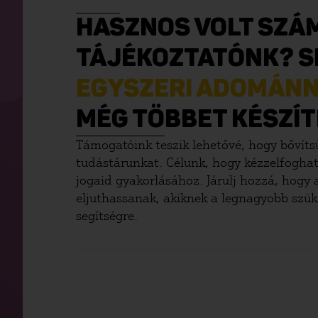
HASZNOS VOLT SZÁ
TÁJÉKOZTATÓNK? S
EGYSZERI ADOMÁN
MÉG TÖBBET KÉSZÍ
Támogatóink teszik lehetővé, hogy bővítsü
tudástárunkat. Célunk, hogy kézzelfogha
jogaid gyakorlásához. Járulj hozzá, hogy
eljuthassanak, akiknek a legnagyobb szük
segítségre.