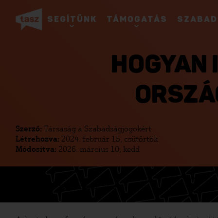
SEGÍTÜNK
TÁMOGATÁS
SZABAD
HOGYAN 
ORSZÁ
Szerző:
Társaság a Szabadságjogokért
Létrehozva:
2024. február 15, csütörtök
Módosítva:
2026. március 10, kedd
HA A VÁLASZTÁSOKKAL KAPCSO
FORRÓDRÓT
FEBRUÁR 21-TŐL, MINDEN NAP