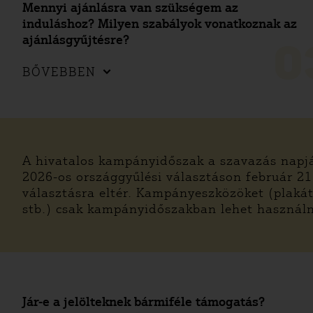
Mennyi ajánlásra van szükségem az
induláshoz? Milyen szabályok vonatkoznak az
ajánlásgyűjtésre?
0
BŐVEBBEN
A hivatalos kampányidőszak a szavazás napjá
2026-os országgyűlési választáson február 21
választásra eltér. Kampányeszközöket (plakát,
stb.) csak kampányidőszakban lehet használ
Jár-e a jelölteknek bármiféle támogatás?