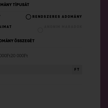
DOMÁNY TÍPUSÁT
Y
RENDSZERES ADOMÁNY
AIMAT
ANONIM MARADOK
ADOMÁNY ÖSSZEGÉT
000
Ft
20 000
Ft
FT