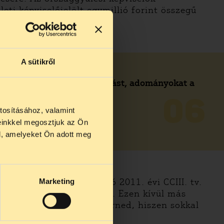
ti képviselőjelölt egymillió forint összegű
k a választási kampány
A sütikről
Elfogadhatok-e támogatást, adományokat a
kampányomra?
06
tosításához, valamint
BŐVEBBEN
einkkel megosztjuk az Ön
us 27 és
l, amelyeket Ön adott meg
us 25-én
n ezidő
selők választásáról szóló 2011. évi CCIII. tv.
Marketing
3. évi XXXVI. törvény (Ve.). Ezen kívül más
t nem kell teljesen ismerned, hiszen sokkal
nyi von