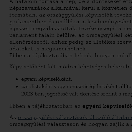
A hatalom forrása a nép, de a döntéseket ett
népszavazások alkalmával kerül a közvetlen 
formában, az országgyűlési képviselők tevéken
parlamentben és önállóan is kezdeményezhet
egyszer megválasztották, tevékenységét a nem
parlament falain belülre: az országgyűlési ké
ellenőrzéséből, ehhez pedig az illetékes szerv
adatokat is megismerhetnek.
Ebben a tájékoztatóban leírjuk, hogyan indulh
Képviselőként két módon lehetséges bekerüln
egyéni képviselőként,
pártlistaként vagy nemzetiségi listaként állí
2023-ban jogerőssé vált döntése szerint a ma
Ebben a tájékoztatóban az
egyéni képviselő
Az
országgyűlési választásokról szóló általá
országgyűlési választáson és hogyan zajlik a