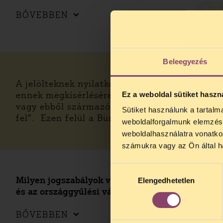
0
BŐVEBBEN
Beleegyezés
A jelölteknek nyilatkozniuk kell arról, hogy “
ennek megkísérlésére irányuló tevékenység fo
Ez a weboldal sütiket haszn
vagy ebből származó vagyonelemet az adott 
Sütiket használunk a tartal
TELEFO
fel”. Ezen felül a Büntető Törvénykönyv is t
weboldalforgalmunk elemzésé
Kedves érdek
weboldalhasználatra vonatko
augusztus 2
számukra vagy az Ön által ha
kedden, 13 é
alatt is elér
Hozzájárulás
Milyen jogszabályok vonatkoznak a jelöltekre
Elengedhetetlen
kiválasztása
és az országgyűlési választásokra?
0
BŐVEBBEN