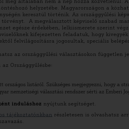
ől még általában nem a nép hozza közvetlenül. A
döntéshozó helyzetébe. Magyarországon a közhata
ységén keresztül történik. Az országgyűlési képv
 törvényt. A megválasztott képviselő szabad ma
zet egésze érdekében, lelkiismerete szerint végz
pviselőknek kifejezetten feladatuk, hogy kivegyé
ektől felvilágosításra jogosultak, speciális belép
atsz az országgyűlési választásokon független jel
i az Országgyűlésbe:
tott országos listáról. Szükséges megjegyezni, hogy a s
gyar nemzetiségi választási rendszer sérti az Emberi J
ként induláshoz
nyújtunk segítséget.
nos tájékoztatónkban
részletesen is olvashatsz ar
 szavazás.