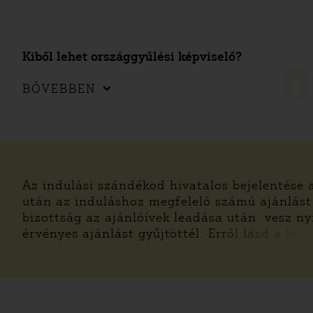
Kiből lehet országgyűlési képviselő?
0
BŐVEBBEN
Az indulási szándékod hivatalos bejelentése a
után az induláshoz megfelelő számú ajánlást k
bizottság az ajánlóívek leadása után vesz ny
érvényes ajánlást gyűjtöttél. Erről lásd a köv