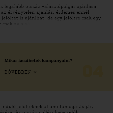
ez legalább ötszáz választópolgár ajánlása
 az érvénytelen ajánlás, érdemes ennél
jelöltet is ajánlhat, de egy jelöltre csak egy
y csak az a vá
Mikor kezdhetek kampányolni?
04
BŐVEBBEN
 induló jelölteknek állami támogatás jár,
zésére. Az országgyűlési képviselők