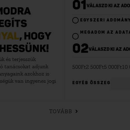
01
VÁLASZD KI AZ A
MODRA
EGYSZERI ADOMÁN
EGÍTS
MEGADOM AZ ADAT
NYAL
, HOGY
02
THESSÜNK!
VÁLASZD KI AZ 
k és terjesszük
tó tanácsokat adjunk
500
Ft
2 500
Ft
5 000
Ft
10 
 anyagaink azokhoz is
ségük van ingyenes jogi
EGYÉB ÖSSZEG
TOVÁBB