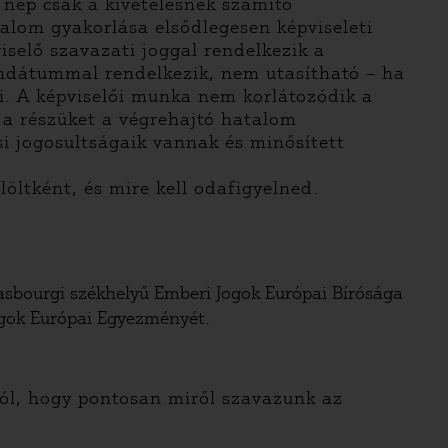
 nép csak a kivételesnek számító
lom gyakorlása elsődlegesen képviseleti
iselő szavazati joggal rendelkezik a
ndátummal rendelkezik, nem utasítható – ha
i. A képviselői munka nem korlátozódik a
k a részüket a végrehajtó hatalom
ési jogosultságaik vannak és minősített
öltként, és mire kell odafigyelned.
trasbourgi székhelyű Emberi Jogok Európai Bírósága
ogok Európai Egyezményét.
ról, hogy pontosan miről szavazunk az