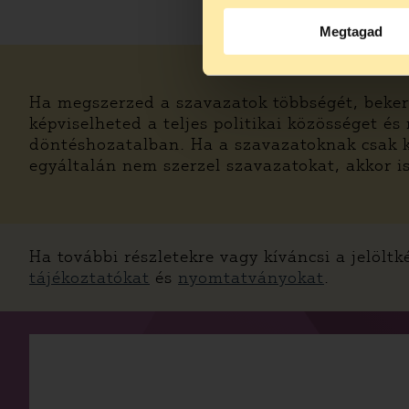
Megtagad
Ha megszerzed a szavazatok többségét, beker
képviselheted a teljes politikai közösséget és
döntéshozatalban. Ha a szavazatoknak csak k
egyáltalán nem szerzel szavazatokat, akkor i
Ha további részletekre vagy kíváncsi a jelölt
tájékoztatókat
és
nyomtatványokat
.