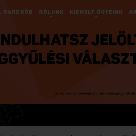
. GARDRÓB
RÓLUNK
KIEMELT ÜGYEINK
A
INDULHATSZ JELÖL
GGYŰLÉSI VÁLASZ
aktivizmus, részvétel a közéletben
jelöltek
LATOS JOGI KÉRDÉSED VAN, VAGY VÁLASZTÁS
 8:00 ÉS 20:00 KÖZÖTT, HÍVD FORRÓDRÓTUNKA