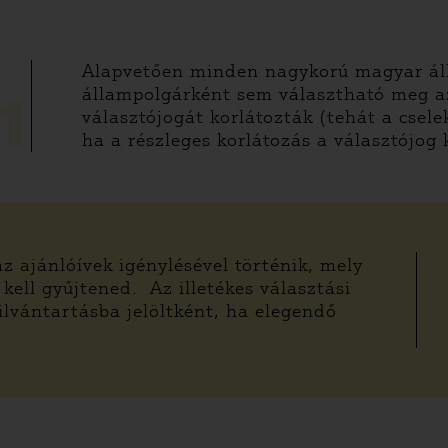
Alapvetően minden nagykorú magyar ál
állampolgárként sem választható meg a
1
választójogát korlátozták (tehát a csele
ha a részleges korlátozás a választójog 
z ajánlóívek igénylésével történik, mely
ell gyűjtened. Az illetékes választási
ilvántartásba jelöltként, ha elegendő