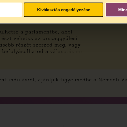
Kiválasztás engedélyezése
Min
ülhetsz a parlamentbe, ahol
 részt vehetsz az országgyűlési
isebb részét szerzed meg, vagy
s befolyásolhatod a választás ere
ként indulásról, ajánljuk figyelmedbe a Nemzeti V