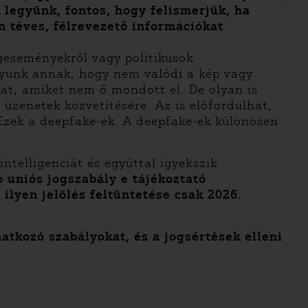
 legyünk, fontos, hogy felismerjük, ha
n téves, félrevezető információkat
ágeseményekről vagy politikusok
gyunk annak, hogy nem valódi a kép vagy
at, amiket nem ő mondott el. De olyan is
üzenetek közvetítésére. Az is előfordulhat,
 Ezek a deepfake-ek. A deepfake-ek különösen
ntelligenciát és egyúttal igyekszik
 uniós jogszabály e tájékoztató
ilyen jelölés feltüntetése csak 2026.
atkozó szabályokat, és a jogsértések elleni