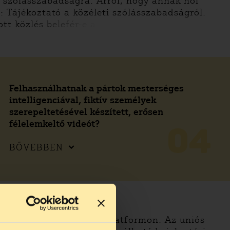
i szólásszabadságra. Arról, hogy annak hol
: Tájékoztató a közéleti szólásszabadságról.
tt közlés belefér-e a
Felhasználhatnak a pártok mesterséges
intelligenciával, fiktív személyek
szerepeltetésével készített, erősen
félelemkeltő videót?
04
BŐVEBBEN
ehetsz, hogy jelented a platformon. Az uniós