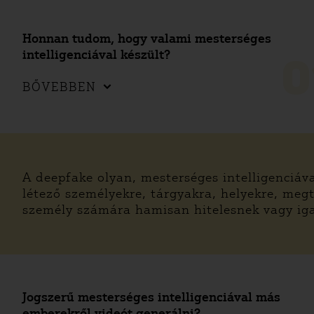
Honnan tudom, hogy valami mesterséges
intelligenciával készült?
0
BŐVEBBEN
A deepfake olyan, mesterséges intelligenciáva
létező személyekre, tárgyakra, helyekre, meg
személy számára hamisan hitelesnek vagy iga
Jogszerű mesterséges intelligenciával más
emberekről videót generálni?