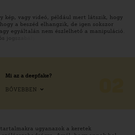
 kép, vagy videó, például mert látszik, hogy
hogy a beszéd elhangzik, de igen sokszor
vagy egyáltalán nem észlelhető a manipuláció.
ós jogszabály
Mi az a deepfake?
02
BŐVEBBEN
t tartalmakra ugyanazok a keretek