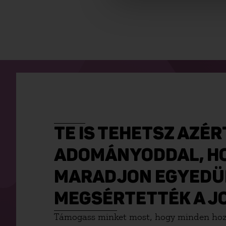
TE IS TEHETSZ AZÉ
ADOMÁNYODDAL, H
MARADJON EGYEDÜL
MEGSÉRTETTÉK A JO
Támogass minket most, hogy minden hoz