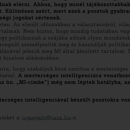
dnak elérni. Ahhoz, hogy minél tájékozottabbak
t. Különösen azért, mert ezek a posztok gyakra
iségi jogokat sértenek.
eten. Az elmúlt időszakban a választásokról, vil
artalmak. Nem biztos, hogy mindig tudatában va
 egy politikusnak a szájába adnak olyan mondatok
cegnőt személyesítik meg és használják politikai 
lásával jelenik meg MI által készített tartalom.
t bizalom aláásásában.
rra, hogy szabályok közé szorítsa a mesterséges i
ésével.
A mesterséges intelligenciára vonatkozó
z ún. „MI-címke”) még nem léptek hatályba; az 
erséges intelligenciával készült posztokra von
minket a
jogsegely@tasz.hu
-n.