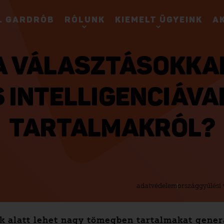
. GARDRÓB
RÓLUNK
KIEMELT ÜGYEINK
A
 A VÁLASZTÁSOKK
INTELLIGENCIÁVA
TARTALMAKRÓL?
adatvédelem
országgyűlési 
ok alatt lehet nagy tömegben tartalmakat gener