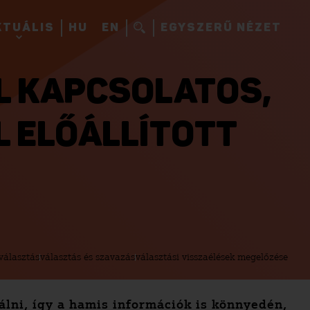
KTUÁLIS
HU
EN
EGYSZERŰ NÉZET
AL KAPCSOLATOS,
L ELŐÁLLÍTOTT
választás
választás és szavazás
választási visszaélések megelőzése
álni, így a hamis információk is könnyedén,