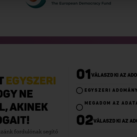
01
VÁLASZD KI AZ A
RT
EGYSZERI
EGYSZERI ADOMÁN
OGY NE
MEGADOM AZ ADAT
, AKINEK
02
GAIT!
VÁLASZD KI AZ 
zánk fordulónak segítő