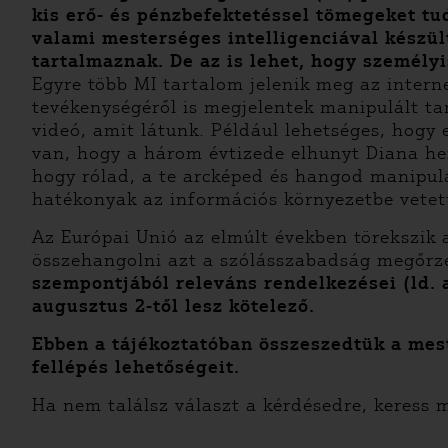
kis erő- és pénzbefektetéssel tömegeket tu
valami mesterséges intelligenciával készül
tartalmaznak. De az is lehet, hogy személy
Egyre több MI tartalom jelenik meg az intern
tevékenységéről is megjelentek manipulált t
videó, amit látunk. Például lehetséges, hogy
van, hogy a három évtizede elhunyt Diana her
hogy rólad, a te arcképed és hangod manipulá
hatékonyak az információs környezetbe vetet
Az Európai Unió az elmúlt években törekszik a
összehangolni azt a szólásszabadság megőrz
szempontjából releváns rendelkezései (ld. a
augusztus 2-től lesz kötelező.
Ebben a tájékoztatóban összeszedtük a mest
fellépés lehetőségeit.
Ha nem találsz választ a kérdésedre, keress 