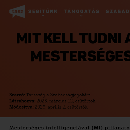
SEGÍTÜNK
TÁMOGATÁS
SZABAD
MIT KELL TUDNI
MESTERSÉGES 
Szerző:
Társaság a Szabadságjogokért
Létrehozva:
2026. március 12, csütörtök
Módosítva:
2026. április 2, csütörtök
Mesterséges intelligenciával (MI) pillanat