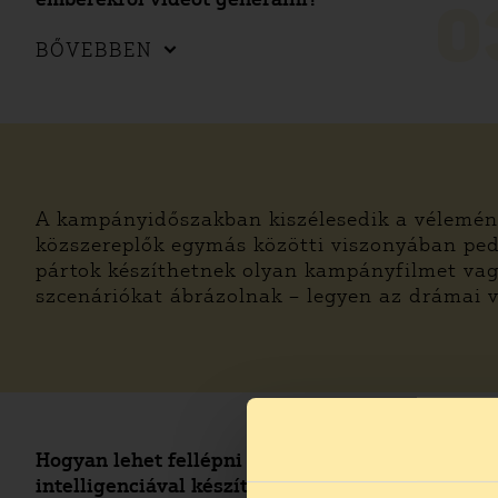
0
BŐVEBBEN
A kampányidőszakban kiszélesedik a vélemén
közszereplők egymás közötti viszonyában ped
pártok készíthetnek olyan kampányfilmet vagy
szcenáriókat ábrázolnak – legyen az drámai v
Hogyan lehet fellépni a rólam mesterséges
intelligenciával készített tartalommal