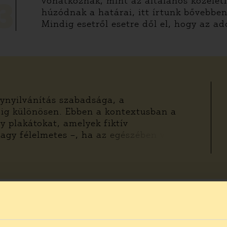
vonatkoznak, mint az általános közélet
3
húzódnak a határai, itt írtunk bővebben
Mindig esetről esetre dől el, hogy az ado
ynyilvánítás szabadsága, a
ig különösen. Ebben a kontextusban a
 plakátokat, amelyek fiktív
agy félelmetes –, ha az egészében v
Jelentsd a platformnak! Az első, amit t