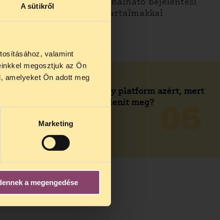
rmokat, hogy könnyen használható bejelentési
A sütikről
fellépjenek az illegális tartalmakkal
jegyzés mellett
tosításához, valamint
einkkel megosztjuk az Ön
us 27 és
l, amelyeket Ön adott meg
us 25-én
Felelősségre vonható egy platform azért, mert
n ezidő
jogsértő MI tartalmat jelenít meg?
06
Marketing
BŐVEBBEN
dennek a megengedése