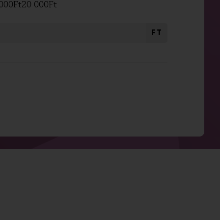
000
Ft
20 000
Ft
FT