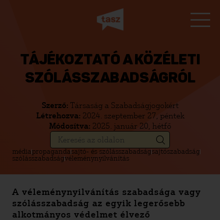
TÁJÉKOZTATÓ A KÖZÉLETI
SZÓLÁSSZABADSÁGRÓL
Szerző:
Társaság a Szabadságjogokért
Létrehozva:
2024. szeptember 27, péntek
Módosítva:
2025. január 20, hétfő
média
propaganda
sajtó- és szólásszabadság
sajtószabadság
szólásszabadság
véleménynyilvánítás
A véleménynyilvánítás szabadsága vagy
szólásszabadság az egyik legerősebb
alkotmányos védelmet élvező