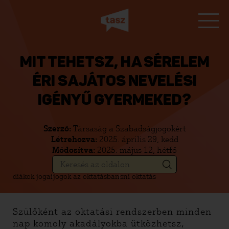
MIT TEHETSZ, HA SÉRELEM
ÉRI SAJÁTOS NEVELÉSI
IGÉNYŰ GYERMEKED?
Szerző:
Társaság a Szabadságjogokért
Létrehozva:
2025. április 29, kedd
Módosítva:
2025. május 12, hétfő
diákok jogai
jogok az oktatásban
sni oktatás
Szülőként az oktatási rendszerben minden
nap komoly akadályokba ütközhetsz,