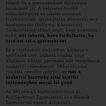
főként ha a gyermekednek különleges
bánásmód jár. A helyzetet tovább
súlyosbíthatják az iskolai sérelmek
(szabálytalan, igazságtalan döntések) és a
bántalmazás (bullying, kiközösítés).
Tájékoztatónk abban segít, hogy pontosan
tudd,
mit tehetsz, hová fordulhatsz, ha
sérelem éri a gyermekedet.
Ez a tájékoztató elsősorban azoknak a
szülőknek szól, akiknek óvodás vagy
általános iskolás gyermeke már rendelkezik
szakértői véleménnyel, SNI-státusszal
(sajátos nevelési igényű), és
már a
szakértői bizottság által kijelölt
intézményben merül fel gond
.
Az SNI témájú tájékoztatóinkon az
AutiSpektrum Egyesülettel és a Mozaik
Egyesülettel együtt dolgozunk.