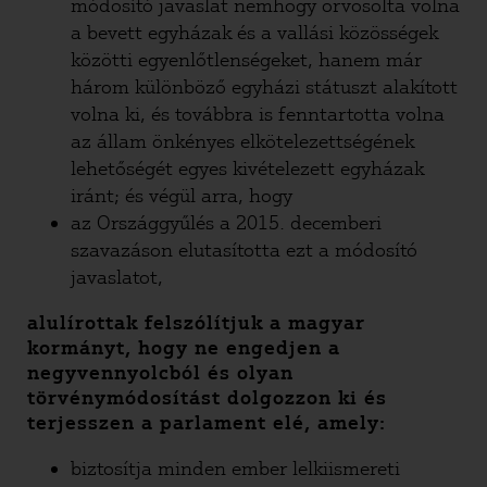
módosító javaslat nemhogy orvosolta volna
a bevett egyházak és a vallási közösségek
közötti egyenlőtlenségeket, hanem már
három különböző egyházi státuszt alakított
volna ki, és továbbra is fenntartotta volna
az állam önkényes elkötelezettségének
lehetőségét egyes kivételezett egyházak
iránt; és végül arra, hogy
az Országgyűlés a 2015. decemberi
szavazáson elutasította ezt a módosító
javaslatot,
alulírottak felszólítjuk a magyar
kormányt, hogy ne engedjen a
negyvennyolcból és olyan
törvénymódosítást dolgozzon ki és
terjesszen a parlament elé, amely:
biztosítja minden ember lelkiismereti