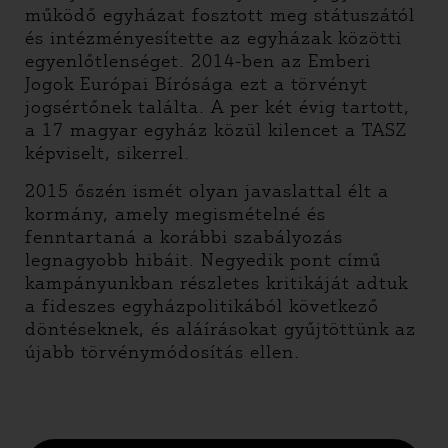
működő egyházat fosztott meg státuszától
és intézményesítette az egyházak közötti
egyenlőtlenséget. 2014-ben az Emberi
Jogok Európai Bírósága ezt a törvényt
jogsértőnek találta. A per két évig tartott,
a 17 magyar egyház közül kilencet a TASZ
képviselt, sikerrel.
2015 őszén ismét olyan javaslattal élt a
kormány, amely megismételné és
fenntartaná a korábbi szabályozás
legnagyobb hibáit. Negyedik pont című
kampányunkban részletes kritikáját adtuk
a fideszes egyházpolitikából következő
döntéseknek, és aláírásokat gyűjtöttünk az
újabb törvénymódosítás ellen.