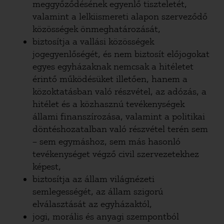
meggyőződésének egyenlő tiszteletét,
valamint a lelkiismereti alapon szerveződő
közösségek önmeghatározását,
biztosítja a vallási közösségek
jogegyenlőségét, és nem biztosít előjogokat
egyes egyházaknak nemcsak a hitéletet
érintő működésüket illetően, hanem a
közoktatásban való részvétel, az adózás, a
hitélet és a közhasznú tevékenységek
állami finanszírozása, valamint a politikai
döntéshozatalban való részvétel terén sem
– sem egymáshoz, sem más hasonló
tevékenységet végző civil szervezetekhez
képest,
biztosítja az állam világnézeti
semlegességét, az állam szigorú
elválasztását az egyházaktól,
jogi, morális és anyagi szempontból