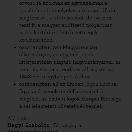
orvosolja azoknak az egyházaknak a
jogsérelmeit, amelyeket a magyar állam
megfosztott a státuszuktól, illetve nem
teszi ki a magyar adófizető polgárokat
újabb kártérítési kötelezettségek
kockázatának,
összhangban van Magyarország
alkotmányos, az egyenlő jogok
kiterjesztésén alapuló hagyományaival, és
nem lép vissza a rendszerváltás, sőt az
1848 előtti egyházpolitikához,
összhangban áll az Emberi Jogok Európai
Egyezményének rendelkezéseivel és
megfelel az Emberi Jogok Európai Bírósága
által lefektetett követelményeknek!
Aláírók:
Hegyi Szabolcs
, Társaság a