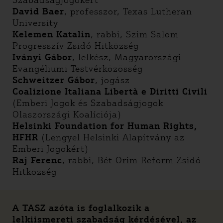
Szabadságjogokért
David Baer
, professzor, Texas Lutheran
University
Kelemen Katalin
, rabbi, Szim Salom
Progresszív Zsidó Hitközség
Iványi Gábor
, lelkész, Magyarországi
Evangéliumi Testvérközösség
Schweitzer Gábor
, jogász
Coalizione Italiana Libertà e Diritti Civili
(Emberi Jogok és Szabadságjogok
Olaszországi Koalíciója)
Helsinki Foundation for Human Rights,
HFHR
(Lengyel Helsinki Alapítvány az
Emberi Jogokért)
Raj Ferenc
, rabbi, Bét Orim Reform Zsidó
Hitközség
A TASZ azóta is foglalkozik a
lelkiismereti szabadság kérdésével, az