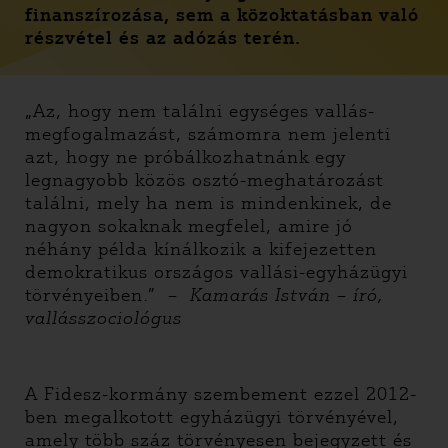
finanszírozása, sem a közoktatásban való
részvétel és az adózás terén.
„Az, hogy nem találni egységes vallás-
megfogalmazást, számomra nem jelenti
azt, hogy ne próbálkozhatnánk egy
legnagyobb közös osztó-meghatározást
találni, mely ha nem is mindenkinek, de
nagyon sokaknak megfelel, amire jó
néhány példa kínálkozik a kifejezetten
demokratikus országos vallási-egyházügyi
törvényeiben.” –
Kamarás István – író,
vallásszociológus
A Fidesz-kormány szembement ezzel 2012-
ben megalkotott egyházügyi törvényével,
amely több száz törvényesen bejegyzett és