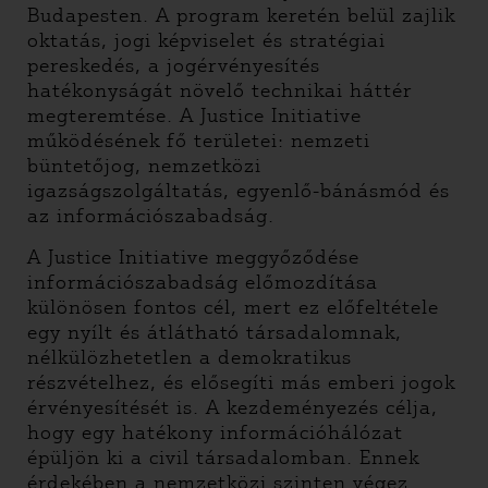
Budapesten. A program keretén belül zajlik
oktatás, jogi képviselet és stratégiai
pereskedés, a jogérvényesítés
hatékonyságát növelő technikai háttér
megteremtése. A Justice Initiative
működésének fő területei: nemzeti
büntetőjog, nemzetközi
igazságszolgáltatás, egyenlő-bánásmód és
az információszabadság.
A Justice Initiative meggyőződése
információszabadság előmozdítása
különösen fontos cél, mert ez előfeltétele
egy nyílt és átlátható társadalomnak,
nélkülözhetetlen a demokratikus
részvételhez, és elősegíti más emberi jogok
érvényesítését is. A kezdeményezés célja,
hogy egy hatékony információhálózat
épüljön ki a civil társadalomban. Ennek
érdekében a nemzetközi szinten végez