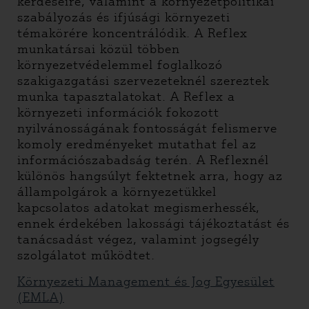
kérdéseire, valamint a környezetpolitikai
szabályozás és ifjúsági környezeti
témakörére koncentrálódik. A Reflex
munkatársai közül többen
környezetvédelemmel foglalkozó
szakigazgatási szervezeteknél szereztek
munka tapasztalatokat. A Reflex a
környezeti információk fokozott
nyilvánosságának fontosságát felismerve
komoly eredményeket mutathat fel az
információszabadság terén. A Reflexnél
különös hangsúlyt fektetnek arra, hogy az
állampolgárok a környezetükkel
kapcsolatos adatokat megismerhessék,
ennek érdekében lakossági tájékoztatást és
tanácsadást végez, valamint jogsegély
szolgálatot működtet.
Környezeti Management és Jog Egyesület
(EMLA)