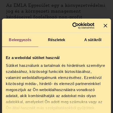
Az EMLA Egyesület egy a környezetvédelmi
jog és a környezeti management
kérdéseivel foglalkozó non-profit
társadalmi szervezet, amely munkáját
országos, európai és nemzetközi szinten
végzi. Az egyesület fő tevékenységei közé
tartozik a közérdekű környezetvédelmi jogi
Beleegyezés
Részletek
A sütikről
tanácsadás és jogi képviselet, a
környezetjogi kutatás, szakértés és
oktatás, valamint környezeti management
Ez a weboldal sütiket használ
projektek lebonyolítása.
Sütiket használunk a tartalmak és hirdetések személyre
szabásához, közösségi funkciók biztosításához,
Eötvös Károly Intézet (EKINT)
valamint weboldalforgalmunk elemzéséhez. Ezenkívül
Eötvös Károly Intézet célja a demokratikus
közösségi média-, hirdető- és elemező partnereinkkel
magyar közélet fejlesztésének és az
megosztjuk az Ön weboldalhasználatra vonatkozó
alkotmányos alapjogok érvényesülésének
adatait, akik kombinálhatják az adatokat más olyan
elősegítése. Feladatának tekinti , hogy
adatokkal, amelyeket Ön adott meg számukra vagy az
TELEFONOS JOGSEGÉLY
másokkal (jogvédőkkel, civil szervezetekkel
Ön által használt más szolgáltatásokból gyűjtöttek.
vagy más intézményekkel) együtt fellépve