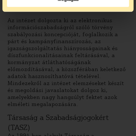
kiállítást igyekszik gyakorlatias politikai
cselekvéssel párosítani.
Az intézet dolgozta ki az elektronikus
információszabadságról szóló törvény
szabályozási koncepcióját, foglalkozik a
párt és kampányfinanszírozás, az
igazságszolgáltatás hiányosságainak és
díszfunkcionalitásainak feltárásával, a
kormányzat átláthatóságának
előmozdításával, a közszférában keletkező
adatok hasznosíthatóvá tételével.
Mindezekről az intézet elemzéseket készít
és megoldási javaslatokat dolgoz ki,
amelyekben nagy hangsúlyt fektet azok
elméleti megalapozására.
Társaság a Szabadságjogokért
(TASZ)
Az 1994-ben alakult Társaság a