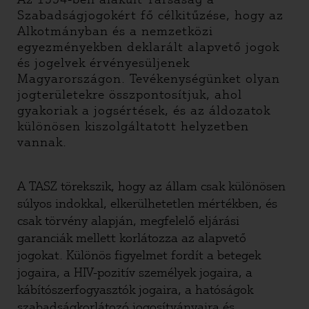
Szabadságjogokért fő célkitűzése, hogy az
Alkotmányban és a nemzetközi
egyezményekben deklarált alapvető jogok
és jogelvek érvényesüljenek
Magyarországon. Tevékenységünket olyan
jogterületekre összpontosítjuk, ahol
gyakoriak a jogsértések, és az áldozatok
különösen kiszolgáltatott helyzetben
vannak.
A TASZ törekszik, hogy az állam csak különösen
súlyos indokkal, elkerülhetetlen mértékben, és
csak törvény alapján, megfelelő eljárási
garanciák mellett korlátozza az alapvető
jogokat. Különös figyelmet fordít a betegek
jogaira, a HIV-pozitív személyek jogaira, a
kábítószerfogyasztók jogaira, a hatóságok
szabadságkorlátozó jogosítványaira és