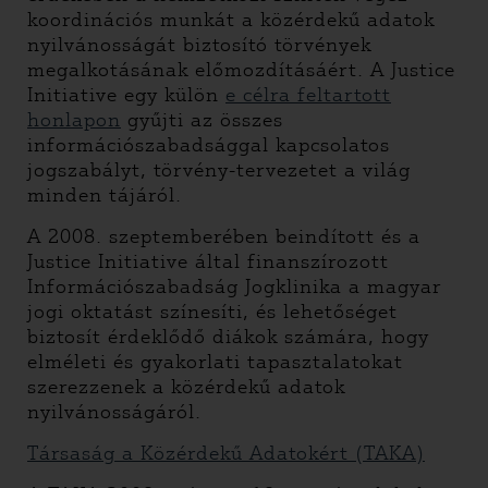
koordinációs munkát a közérdekű adatok
nyilvánosságát biztosító törvények
megalkotásának előmozdításáért. A Justice
Initiative egy külön
e célra feltartott
honlapon
gyűjti az összes
információszabadsággal kapcsolatos
jogszabályt, törvény-tervezetet a világ
minden tájáról.
A 2008. szeptemberében beindított és a
Justice Initiative által finanszírozott
Információszabadság Jogklinika a magyar
jogi oktatást színesíti, és lehetőséget
biztosít érdeklődő diákok számára, hogy
elméleti és gyakorlati tapasztalatokat
szerezzenek a közérdekű adatok
nyilvánosságáról.
Társaság a Közérdekű Adatokért (TAKA)