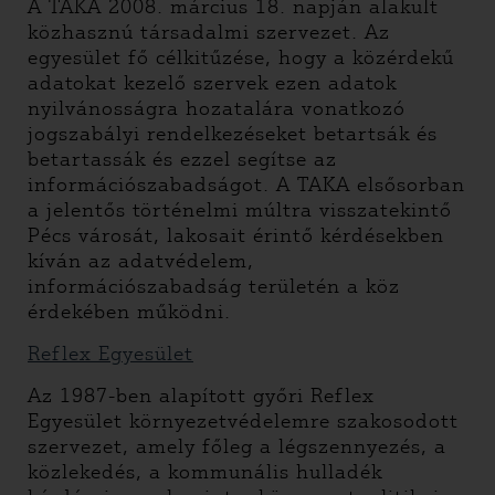
A TAKA 2008. március 18. napján alakult
közhasznú társadalmi szervezet. Az
egyesület fő célkitűzése, hogy a közérdekű
adatokat kezelő szervek ezen adatok
nyilvánosságra hozatalára vonatkozó
jogszabályi rendelkezéseket betartsák és
betartassák és ezzel segítse az
információszabadságot. A TAKA elsősorban
a jelentős történelmi múltra visszatekintő
Pécs városát, lakosait érintő kérdésekben
kíván az adatvédelem,
információszabadság területén a köz
érdekében működni.
Reflex Egyesület
Az 1987-ben alapított győri Reflex
Egyesület környezetvédelemre szakosodott
szervezet, amely főleg a légszennyezés, a
közlekedés, a kommunális hulladék