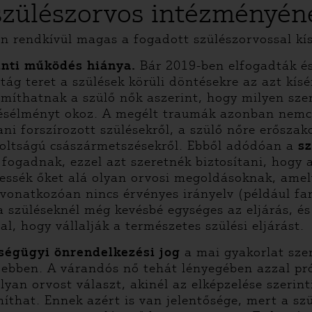
 szülészorvos intézményé
rendkívül magas a fogadott szülészorvossal kís
inti működés hiánya.
Bár 2019-ben elfogadták és
 tág teret a szülések körüli döntésekre az azt kís
íthatnak a szülő nők aszerint, hogy milyen szeml
ülésélményt okoz. A megélt traumák azonban nemcs
i forszírozott szülésekről, a szülő nőre erőszak
okoltságú császármetszésekről. Ebből adódóan a
sz
 fogadnak, ezzel azt szeretnék biztosítani, hogy 
essék őket alá olyan orvosi megoldásoknak, amely
re vonatkozóan nincs érvényes irányelv (például fa
a szüléseknél még kevésbé egységes az eljárás, és
, hogy vállalják a természetes szülési eljárást.
ségügyi önrendelkezési jog
a mai gyakorlat sze
 ebben. A várandós nő tehát lényegében azzal pró
yan orvost választ, akinél az elképzelése szerint
míthat. Ennek azért is van jelentősége, mert a s