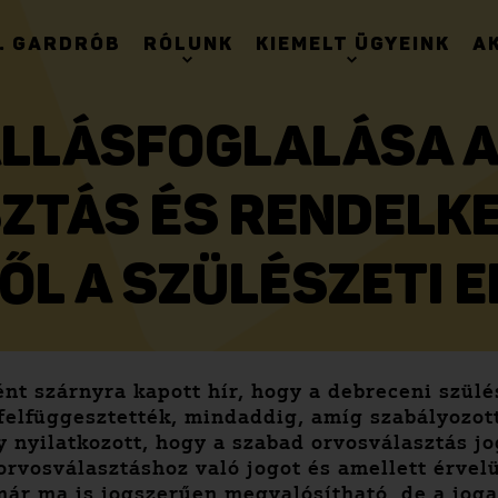
. GARDRÓB
RÓLUNK
KIEMELT ÜGYEINK
A
ÁLLÁSFOGLALÁSA 
ZTÁS ÉS RENDELKE
ŐL A SZÜLÉSZETI 
 szárnyra kapott hír, hogy a debreceni szülés
felfüggesztették, mindaddig, amíg szabályozot
 nyilatkozott, hogy a szabad orvosválasztás jo
rvosválasztáshoz való jogot és amellett érvel
ár ma is jogszerűen megvalósítható, de a jogal