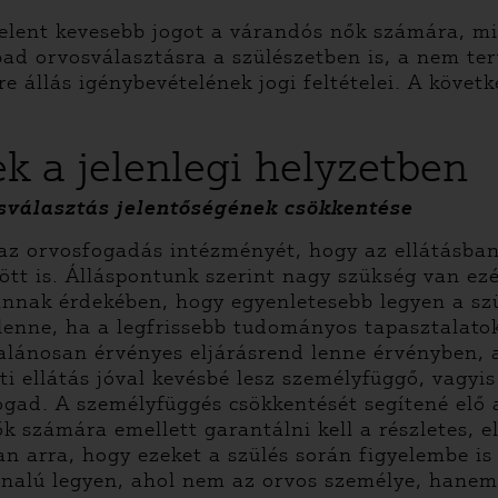
elent kevesebb jogot a várandós nők számára, mi
zabad orvosválasztásra a szülészetben is, a nem t
állás igénybevételének jogi feltételei. A követke
k a jelenlegi helyzetben
osválasztás jelentőségének csökkentése
é az orvosfogadás intézményét, hogy az ellátásb
t is. Álláspontunk szerint nagy szükség van ezért
annak érdekében, hogy egyenletesebb legyen a szü
 lenne, ha a legfrissebb tudományos tapasztalat
lánosan érvényes eljárásrend lenne érvényben, a
ti ellátás jóval kevésbé lesz személyfüggő, vagy
gad. A személyfüggés csökkentését segítené elő az
 számára emellett garantálni kell a részletes, e
van arra, hogy ezeket a szülés során figyelembe is
vonalú legyen, ahol nem az orvos személye, hanem 