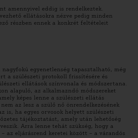
nt amennyivel eddig is rendelkeztek.
ervezhető ellátásokra nézve pedig minden
ző részben ennek a konkrét feltételeit
an nagyfokú egyenetlenség tapasztalható, még
 a szülészeti protokoll frissítésére és
lészeti ellátások színvonala és módszertana.
okon alapuló, az alkalmazndó módszereket
mely képes lenne a szülészeti ellátás
is nem az lesz a szülő nő önrendelkezésének
 is, ha egyes orvosok helyett szülészeti
lőzetes tájékoztatást, amely után lehetőség
 veszik. Arra lenne tehát szükség, hogy a
– az eljárásrend keretei között – a várandós