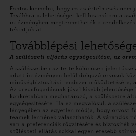
Fontos kiemelni, hogy ez az értelmezés nem j
Továbbra is lehetőséget kell biztosítani a s
intézményben megteremthetők a rendelkezésre 
tekintjük át.
Továbblépési lehetősége
A szülészeti eljárás egységesítése, az orv
A szülészetben az tette különösen jelentőss
adott intézményen belül dolgozó orvosok közöt
minőségbiztosítási rendszer működtetésére, 
Az orvosfogadásnak jóval kisebb jelentősége
konkrétabban meghatározó, a szülészetre álta
egységesítésére. Ha ez megvalósul, a szülésze
lényegében az egyetlen módja, hogy orvost fo
teamek lennének választhatók. A várandós nők
van a preferenciák rögzítésére és biztosíték 
szülészeti ellátás sokkal egyenletesebb szín