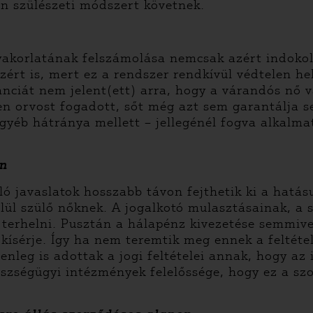
n szülészeti módszert követnek.
yakorlatának felszámolása nemcsak azért indokol
ért is, mert ez a rendszer rendkívül védtelen he
nciát nem jelent(ett) arra, hogy a várandós nő 
en orvost fogadott, sőt még azt sem garantálja s
gyéb hátránya mellett – jellegénél fogva alkalma
en
uló javaslatok hosszabb távon fejthetik ki a hatá
ül szülő nőknek. A jogalkotó mulasztásainak, a s
terhelni. Pusztán a hálapénz kivezetése semmive
nő kísérje. Így ha nem teremtik meg ennek a feltét
elenleg is adottak a jogi feltételei annak, hogy a
gészségügyi intézmények felelőssége, hogy ez a sz