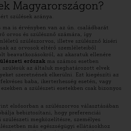
nek Magyarországon?
ért szülések aránya.
 ma is érvényben van az ún. családbarát
érő orvos és szülésznő számára, így
életű szülészorvos, illetve szülésznő kíséri
ak az orvosok eltérő szemléleteiből
olt beavatkozásokról, az akaratuk ellenére
ülészeti erőszak
ma számos esetben
a szülésük az általuk meghatározott elvek
eket szeretnének elkerülni. Ezt kiegészíti az
rfekvéses baba, ikerterhesség esetén, vagy
 ezekben a szülészeti esetekben csak bizonyos
rint elsősorban a szülészorvos választásában
bálja bebiztosítani, hogy preferenciái
i szülészeti megközelítésre, személyes
zülészetben más egészségügyi ellátásokhoz