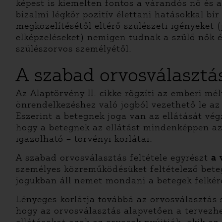
képest is kiemelten fontos a várandós nő és 
bizalmi légkör pozitív élettani hatásokkal bír
megközelítésétől eltérő szülészeti igényeket 
elképzeléseket) nemigen tudnak a szülő nők é
szülészorvos személyétől.
A szabad orvosválasztás
Az Alaptörvény II. cikke rögzíti az emberi mé
önrendelkezéshez való jogból vezethető le az 
Eszerint a betegnek joga van az ellátását v
hogy a betegnek az ellátást mindenképpen az
igazolható – törvényi korlátai.
A szabad orvosválasztás feltétele egyrészt
a 
személyes közreműködésüket feltételező betegi
jogukban áll nemet mondani a betegek felkér
Lényeges korlátja továbbá az orvosválasztá
hogy az orvosválasztás alapvetően a tervezhe