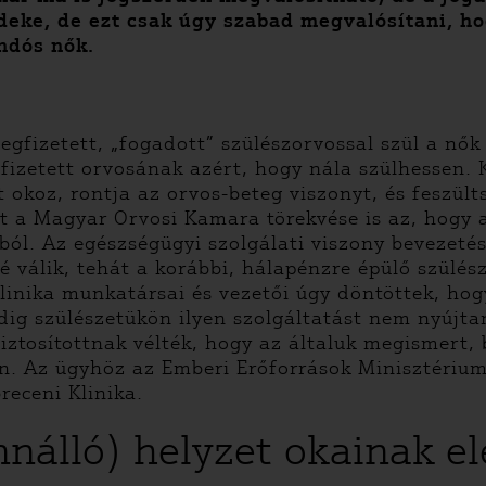
eke, de ezt csak úgy szabad megvalósítani, h
ndós nők.
fizetett, „fogadott” szülészorvossal szül a nők
fizetett orvosának azért, hogy nála szülhessen.
 okoz, rontja az orvos-beteg viszonyt, és feszült
t a Magyar Orvosi Kamara törekvése is az, hogy a
ból. Az egészségügyi szolgálati viszony bevezetés
 válik, tehát a korábbi, hálapénzre épülő szülés
klinika munkatársai és vezetői úgy döntöttek, h
ddig szülészetükön ilyen szolgáltatást nem nyújta
biztosítottnak vélték, hogy az általuk megismert
yén. Az ügyhöz az Emberi Erőforrások Minisztériu
receni Klinika.
ennálló) helyzet okainak e