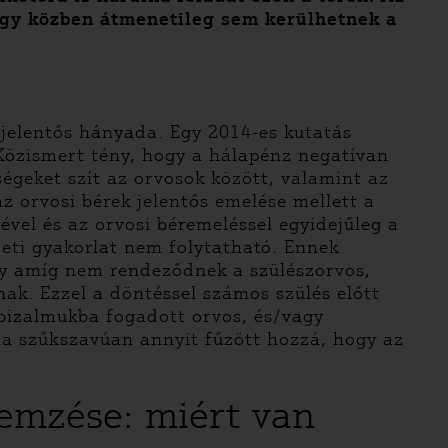
ogy közben átmenetileg sem kerülhetnek a
 jelentős hányada. Egy 2014-es kutatás
 Közismert tény, hogy a hálapénz negatívan
ségeket szít az orvosok között, valamint az
z orvosi bérek jelentős emelése mellett a
ével és az orvosi béremeléssel egyidejűleg a
zeti gyakorlat nem folytatható. Ennek
ogy amíg nem rendeződnek a szülészorvos,
nak. Ezzel a döntéssel számos szülés előtt
, bizalmukba fogadott orvos, és/vagy
ma szűkszavúan annyit fűzött hozzá, hogy az
lemzése: miért van