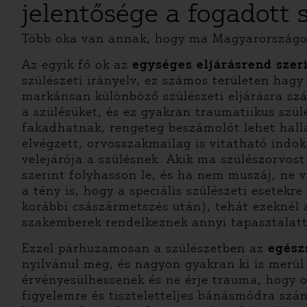
jelentősége a fogadott
Több oka van annak, hogy ma Magyarországon 
Az egyik fő ok az
egységes eljárásrend szer
szülészeti irányelv, ez számos területen hagy
markánsan különböző szülészeti eljárásra szám
a szülésüket, és ez gyakran traumatiikus sz
fakadhatnak, rengeteg beszámolót lehet hallan
elvégzett, orvosszakmailag is vitatható ind
velejárója a szülésnek. Akik ma szülészorvost
szerint folyhasson le, és ha nem muszáj, ne v
a tény is, hogy a speciális szülészeti esetek
korábbi császármetszés után), tehát ezeknél 
szakemberek rendelkeznek annyi tapasztalattal
Ezzel párhuzamosan a szülészetben az
egész
nyilvánul meg, és nagyon gyakran ki is merül
érvényesülhessenek és ne érje trauma, hogy ol
figyelemre és tiszteletteljes bánásmódra szá