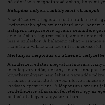
nő döntése a meghatározó abban, hogy milye
Hálapénz helyett szabályozott viszonyok
A szülészorvos-fogadás mostanra kialakult g
legfontosabb góca szüntethető meg, hanem az
hálapénz megfizetése ugyanis semmiféle gara
az ellátásban fog részesülni, aminek érdekéb
lesz a szüléskor. A hálapénz tehát – számos e
számára a választása szerinti szüléskisérést.
Méltányos megoldás az átmeneti helyzetb
A szülészeti ellátás megváltoztatására irány
jelenleg várandós, néhány héten, hónapon bel
következményeit nem lehet a várandós nőkre 
a szülést a választott orvos, illetve szülész
is visszalépést jelent. Álláspontunk szerint j
rendelkezésre állásának feltételeit, így az e
biztosított legyen a gyakorlatban.