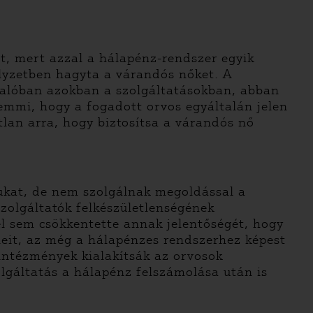
t, mert azzal a hálapénz-rendszer egyik
lyzetben hagyta a várandós nőket. A
valóban azokban a szolgáltatásokban, abban
emmi, hogy a fogadott orvos egyáltalán jelen
tlan arra, hogy biztosítsa a várandós nő
sukat, de nem szolgálnak megoldással a
zolgáltatók felkészületlenségének
l sem csökkentette annak jelentőségét, hogy
eleit, az még a hálapénzes rendszerhez képest
z intézmények kialakítsák az orvosok
olgáltatás a hálapénz felszámolása után is