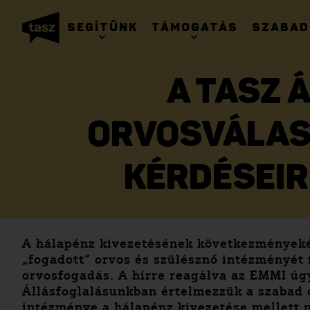
SEGÍTÜNK
TÁMOGATÁS
SZABAD
A TASZ 
ORVOSVÁLAS
KÉRDÉSEIR
A hálapénz kivezetésének következményeként
„fogadott” orvos és szülésznő intézményét 
orvosfogadás. A hírre reagálva az EMMI úgy
Állásfoglalásunkban értelmezzük a szabad o
intézménye a hálapénz kivezetése mellett m