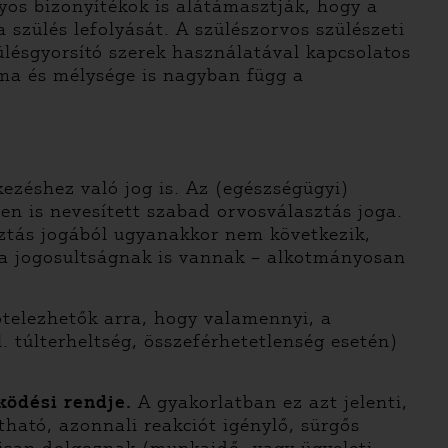
yos bizonyítékok is alátámasztják, hogy a
 szülés lefolyását. A szülészorvos szülészeti
zülésgyorsító szerek használatával kapcsolatos
lma és mélysége is nagyban függ a
ezéshez való jog is. Az (egészségügyi)
ten is nevesített szabad orvosválasztás joga.
sztás jogából ugyanakkor nem következik,
 a jogosultságnak is vannak – alkotmányosan
telezhetők arra, hogy valamennyi, a
. túlterheltség, összeférhetetlenség esetén)
ködési rendje.
A gyakorlatban ez azt jelenti,
ható, azonnali reakciót igénylő, sürgős