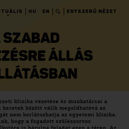
KTUÁLIS
HU
EN
EGYSZERŰ NÉZET
A SZABAD
ZÉSRE ÁLLÁS
ELLÁTÁSBAN
zeti klinika vezetése és munkatársai a
t keretek között válik megoldhatóvá az
gát nem korlátozhatja az egyetemi klinika.
ünk, hogy a fogadott szülészorvos
kotóra is hárulna feladat ezen a téren. Az