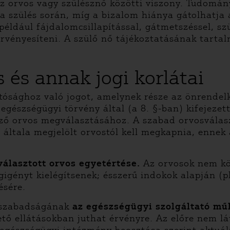
az orvos vagy szülésznő közötti viszony. Tudomán
 a szülés során, míg a bizalom hiánya gátolhatja a
(például fájdalomcsillapítással, gátmetszéssel, s
rvényesíteni. A szülő nő tájékoztatásának tarta
 és annak jogi korlátai
ltósághoz való jogot, amelynek része az önrendelk
egészségügyi törvény által (a 8. §-ban) kifejezet
égző orvos megválasztásához. A szabad orvosvála
 általa megjelölt orvostól kell megkapnia, ennek
választott orvos egyetértése.
Az orvosok nem kö
gényt kielégítsenek; ésszerű indokok alapján (pl
ésére.
s szabadságának
az egészségügyi szolgáltató mű
tő ellátásokban juthat érvényre. Az előre nem lát