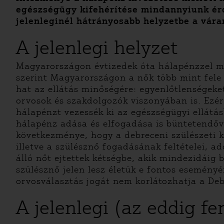
egészségügy kifehérítése mindannyiunk érd
jelenleginél hátrányosabb helyzetbe a vára
A jelenlegi helyzet
Magyarországon évtizedek óta hálapénzzel meg
szerint Magyarországon a nők több mint fele 
hat az ellátás minőségére: egyenlőtlenségeket
orvosok és szakdolgozók viszonyában is. Ezér
hálapénzt vezessék ki az egészségügyi ellátás
hálapénz adása és elfogadása is büntetendővé
következménye, hogy a debreceni szülészeti 
illetve a szülésznő fogadásának feltételei, a
álló nőt ejtettek kétségbe, akik mindezidáig 
szülésznő jelen lesz életük e fontos esemén
orvosválasztás jogát nem korlátozhatja a Deb
A jelenlegi (az eddig f