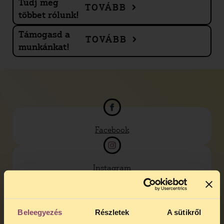
Tudj meg
TOVÁBB
többet rólunk!
Támogasd a
TOVÁBB
munkánkat!
Facebook
Instagram
YouTube
Beleegyezés
Részletek
A sütikről