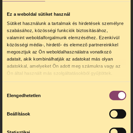
TikTok
Ez a weboldal sütiket használ
Sütiket használunk a tartalmak és hirdetések személyre
szabásához, közösségi funkciók biztosításához,
X (Twitter)
valamint weboldalforgalmunk elemzéséhez. Ezenkívül
közösségi média-, hirdető- és elemező partnereinkkel
megosztjuk az Ön weboldalhasználatra vonatkozó
adatait, akik kombinálhatják az adatokat más olyan
adatokkal, amelyeket Ön adott meg számukra vagy az
TELEFONOS JOGSEGÉLY
Ön által használt más szolgáltatásokból gyűjtöttek.
SZÜNET!
Hozzájárulás
Kedves érdeklődő, Tájékoztatjuk,
Elengedhetetlen
kiválasztása
hogy
telefonos jogsegélyünk július 27 és
augusztus 24 között szünetel
. Az első
telefonos jogsegély
augusztus 25-én
Beállítások
kedden, 13 és 15 óra között lesz
.
A
jogsegely@tasz.hu
email címen ezidő
alatt is elér minket.
Statisztikai