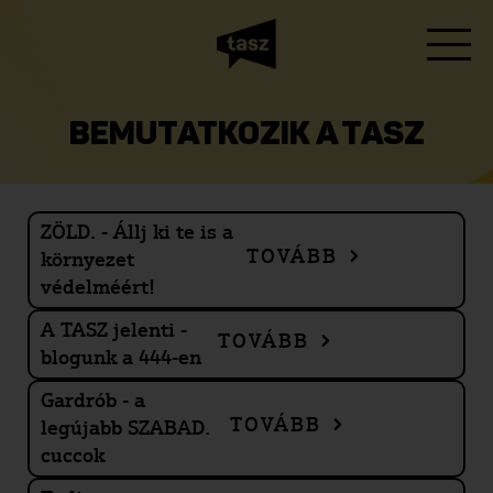
BEMUTATKOZIK A TASZ
ZÖLD. - Állj ki te is a
TOVÁBB
környezet
védelméért!
A TASZ jelenti -
TOVÁBB
blogunk a 444-en
Gardrób - a
TOVÁBB
legújabb SZABAD.
cuccok