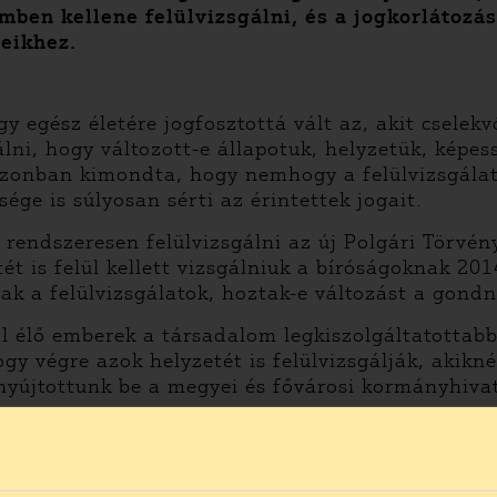
ben kellene felülvizsgálni, és a jogkorlátozás
seikhez.
 egész életére jogfosztottá vált az, akit cselek
lni, hogy változott-e állapotuk, helyzetük, képe
azonban kimondta, hogy nemhogy a felülvizsgál
ge is súlyosan sérti az érintettek jogait.
 rendszeresen felülvizsgálni az új Polgári Törv
ét is felül kellett vizsgálniuk a bíróságoknak 20
k a felülvizsgálatok, hoztak-e változást a gond
 élő emberek a társadalom legkiszolgáltatottabb 
gy végre azok helyzetét is felülvizsgálják, akikn
nyújtottunk be a megyei és fővárosi kormányhiva
ülvizsgálat a törvényben rögzített határidőn túl