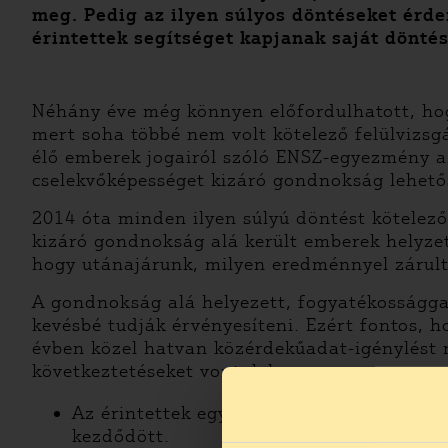
meg. Pedig az ilyen súlyos döntéseket érdem
érintettek segítséget kapjanak saját dönté
Néhány éve még könnyen előfordulhatott, hogy
mert soha többé nem volt kötelező felülvizsgá
élő emberek jogairól szóló ENSZ-egyezmény 
cselekvőképességet kizáró gondnokság lehetősé
2014 óta minden ilyen súlyú döntést kötelező
kizáró gondnokság alá került emberek helyzet
hogy utánajárunk, milyen eredménnyel zárulta
A gondnokság alá helyezett, fogyatékossággal
kevésbé tudják érvényesíteni. Ezért fontos, ho
évben közel hatvan közérdekűadat-igénylést 
következtetéseket vontuk le:
Az érintettek egyötödének esetében a fel
kezdődött.