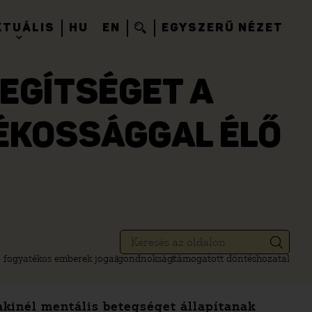
KTUÁLIS
HU
EN
EGYSZERŰ NÉZET
EGÍTSÉGET A
ÉKOSSÁGGAL ÉLŐ
fogyatékos emberek jogai
gondnokság
támogatott döntéshozatal
akinél mentális betegséget állapítanak