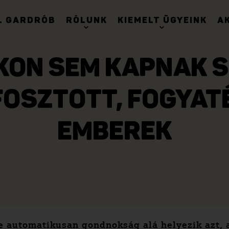
. GARDRÓB
RÓLUNK
KIEMELT ÜGYEINK
A
KON SEM KAPNAK S
FOSZTOTT, FOGYAT
EMBEREK
nte automatikusan gondnokság alá helyezik azt, 