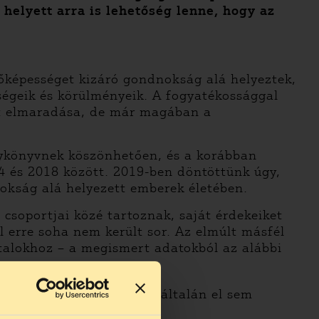
 helyett arra is lehetőség lenne, hogy az
vőképességet kizáró gondnokság alá helyeztek,
sségeik és körülményeik. A fogyatékossággal
at elmaradása, de már magában a
énykönyvnek köszönhetően, és a korábban
14 és 2018 között. 2019-ben döntöttünk úgy,
nokság alá helyezett emberek életében.
csoportjai közé tartoznak, saját érdekeiket
él erre soha nem került sor. Az elmúlt másfél
talokhoz – a megismert adatokból az alábbi
 indult meg, vagy még egyáltalán el sem