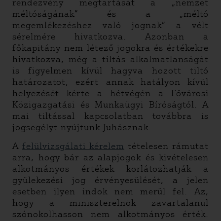
rendezvény megtartását a „nemzet
méltóságának” és a „méltó
megemlékezéshez való jognak” a vélt
sérelmére hivatkozva. Azonban a
főkapitány nem létező jogokra és értékekre
hivatkozva, még a tiltás alkalmatlanságát
is figyelmen kívül hagyva hozott tiltó
határozatot, ezért annak hatályon kívül
helyezését kérte a hétvégén a Fővárosi
Közigazgatási és Munkaügyi Bíróságtól. A
mai tiltással kapcsolatban továbbra is
jogsegélyt nyújtunk Juhásznak.
A
felülvizsgálati kérelem
tételesen rámutat
arra, hogy bár az alapjogok és kivételesen
alkotmányos értékek korlátozhatják a
gyülekezési jog érvényesülését, a jelen
esetben ilyen indok nem merül fel. Az,
hogy a miniszterelnök zavartalanul
szónokolhasson nem alkotmányos érték.