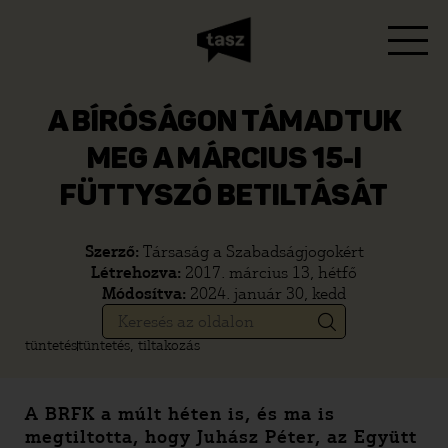
A BÍRÓSÁGON TÁMADTUK
MEG A MÁRCIUS 15-I
FÜTTYSZÓ BETILTÁSÁT
Szerző:
Társaság a Szabadságjogokért
Létrehozva:
2017. március 13, hétfő
Módosítva:
2024. január 30, kedd
tüntetés
tüntetés, tiltakozás
A BRFK a múlt héten is, és ma is
megtiltotta, hogy Juhász Péter, az Együtt