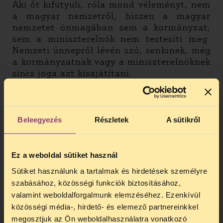
Aki őt kifütyüli, róla mond véleményt, nem
a magyar nemzetről, hiszen a magyar
nemzetet önmagában sem a kormányzat,
sem a miniszterelnök nem testesíti meg.
Nemzeti ünnepről lévén szó, senkinek, még
a kormányzatnak vagy a miniszterelnöknek
sincs joga azt kisajátítani.
Beleegyezés
Részletek
A sütikről
Ez a weboldal sütiket használ
Sütiket használunk a tartalmak és hirdetések személyre
szabásához, közösségi funkciók biztosításához,
valamint weboldalforgalmunk elemzéséhez. Ezenkívül
közösségi média-, hirdető- és elemező partnereinkkel
A BRFK szerint a sípolás az „állami
megosztjuk az Ön weboldalhasználatra vonatkozó