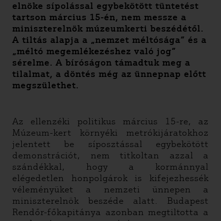
elnöke sípolással egybekötött tüntetést
tartson március 15-én, nem messze a
miniszterelnök múzeumkerti beszédétől.
A tiltás alapja a „nemzet méltósága” és a
„méltó megemlékezéshez való jog”
sérelme. A bíróságon támadtuk meg a
tilalmat, a döntés még az ünnepnap előtt
megszülethet.
Az ellenzéki politikus március 15-re, az
Múzeum-kert környéki metrókijáratokhoz
jelentett be síposztással egybekötött
demonstrációt, nem titkoltan azzal a
szándékkal, hogy a kormánnyal
elégedetlen honpolgárok is kifejezhessék
véleményüket a nemzeti ünnepen a
miniszterelnök beszéde alatt. Budapest
Rendőr-főkapitánya azonban megtiltotta a