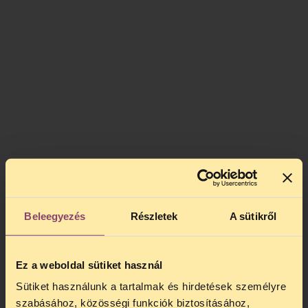
Beleegyezés
Részletek
A sütikről
A magyar felirat bekapcsolható a jobb alsó
sarokban (a CC-re kattintva)
Ez a weboldal sütiket használ
Ez a demonstráció csupán a TASZ akciója
Sütiket használunk a tartalmak és hirdetések személyre
volt Bécsben, az ENSZ Kábítószerügyi
szabásához, közösségi funkciók biztosításához,