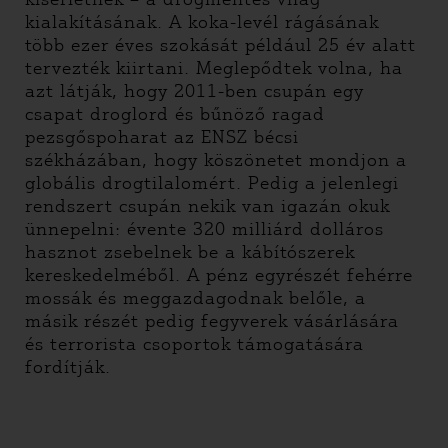
kialakításának. A koka-levél rágásának
több ezer éves szokását például 25 év alatt
tervezték kiirtani. Meglepődtek volna, ha
azt látják, hogy 2011-ben csupán egy
csapat droglord és bűnöző ragad
pezsgőspoharat az ENSZ bécsi
székházában, hogy köszönetet mondjon a
globális drogtilalomért. Pedig a jelenlegi
rendszert csupán nekik van igazán okuk
ünnepelni: évente 320 milliárd dolláros
hasznot zsebelnek be a kábítószerek
kereskedelméből. A pénz egyrészét fehérre
mossák és meggazdagodnak belőle, a
másik részét pedig fegyverek vásárlására
és terrorista csoportok támogatására
fordítják.