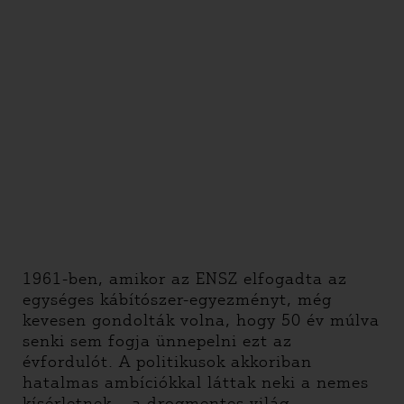
1961-ben, amikor az ENSZ elfogadta az
egységes kábítószer-egyezményt, még
kevesen gondolták volna, hogy 50 év múlva
senki sem fogja ünnepelni ezt az
évfordulót. A politikusok akkoriban
hatalmas ambíciókkal láttak neki a nemes
kísérletnek – a drogmentes világ