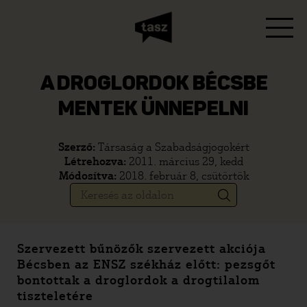
A DROGLORDOK BÉCSBE
MENTEK ÜNNEPELNI
Szerző:
Társaság a Szabadságjogokért
Létrehozva:
2011. március 29, kedd
Módosítva:
2018. február 8, csütörtök
Szervezett bűnözők szervezett akciója
Bécsben az ENSZ székház előtt: pezsgőt
bontottak a droglordok a drogtilalom
tiszteletére