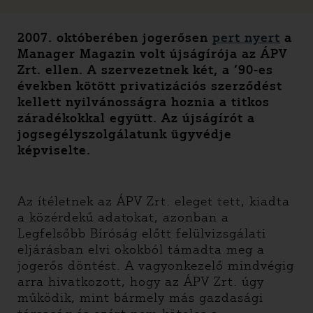
2007. októberében jogerősen
pert nyert
a
Manager Magazin volt újságírója az ÁPV
Zrt. ellen. A szervezetnek két, a ’90-es
években kötött privatizációs szerződést
kellett nyilvánosságra hoznia a titkos
záradékokkal együtt. Az újságírót a
jogsegélyszolgálatunk ügyvédje
képviselte.
Az ítéletnek az ÁPV Zrt. eleget tett, kiadta
a közérdekű adatokat, azonban a
Legfelsőbb Bíróság előtt felülvizsgálati
eljárásban elvi okokból támadta meg a
jogerős döntést. A vagyonkezelő mindvégig
arra hivatkozott, hogy az ÁPV Zrt. úgy
működik, mint bármely más gazdasági