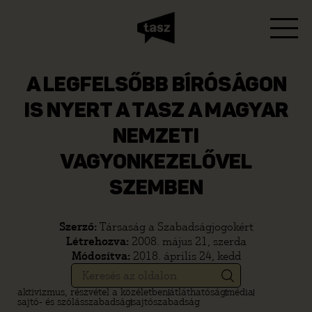
A LEGFELSŐBB BÍRÓSÁGON
IS NYERT A TASZ A MAGYAR
NEMZETI
VAGYONKEZELŐVEL
SZEMBEN
Szerző:
Társaság a Szabadságjogokért
Létrehozva:
2008. május 21, szerda
Módosítva:
2018. április 24, kedd
aktivizmus, részvétel a közéletben
átláthatóság
média
sajtó- és szólásszabadság
sajtószabadság