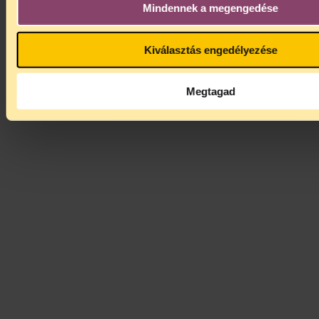
Mindennek a megengedése
Magyar
English
Kiválasztás engedélyezése
Megtagad
© 2026 TASZ | Minden jog fenntartva |
Általános
adatvédelmi tájékoztató a tasz.hu weboldal használatához
|
Designed with love by Pixel Ranger Studio Hungary.
Figyelem!
Ennek az oldalnak a tartalma több mint két éve lett utoljára
módosítva. Előfordulhat, hogy a megjelenített információk