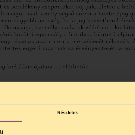
 és sérülékeny csoportokat sújtják, illetve a be
lanságot szül, amely végső soron a büntetőjog ge
sen nagyobb az esély, ha a jog közvetlenül érzéke
tékonysága, személyes adatok védelme – korláto
okok közötti egyensúly a hatályos büntető-eljárá
egy része az aszimmetria mérséklését célozzák. Á
rintettek egyéni jogainak az érvényesítését; a k
jog kodifikációjához
itt elérhetők
.
Részletek
ál