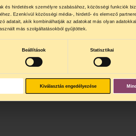
mak és hirdetések személyre szabásához, közösségi funkciók biz
NOS JOGSEGÉLY SZÜNET!
hez. Ezenkívül közösségi média-, hirdető- és elemező partner
lődő, Tájékoztatjuk, hogy
telefonos jogsegélyünk júli
zó adatait, akik kombinálhatják az adatokat más olyan adatokka
4 között szünetel
. Az első telefonos jogsegély
auguszt
sznált más szolgáltatásokból gyűjtöttek.
s 15 óra között lesz
. A
jogsegely@tasz.hu
email címe
 minket.
Beállítások
Statisztikai
Kiválasztás engedélyezése
Min