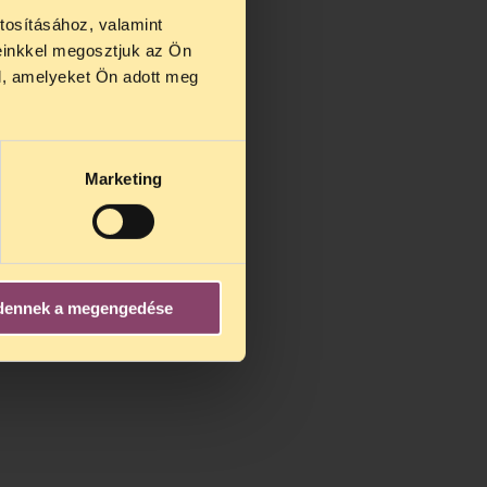
tosításához, valamint
einkkel megosztjuk az Ön
us 27 és
l, amelyeket Ön adott meg
us 25-én
n ezidő
Marketing
dennek a megengedése