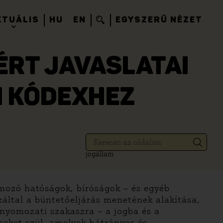
KTUÁLIS
HU
EN
EGYSZERŰ NÉZET
RT JAVASLATAI
I KÓDEXHEZ
jogállam
yomozó hatóságok, bíróságok – és egyéb
záltal a büntetőeljárás menetének alakítása,
a nyomozati szakaszra – a jogba és a
seket szül, amelyek hátrányos és