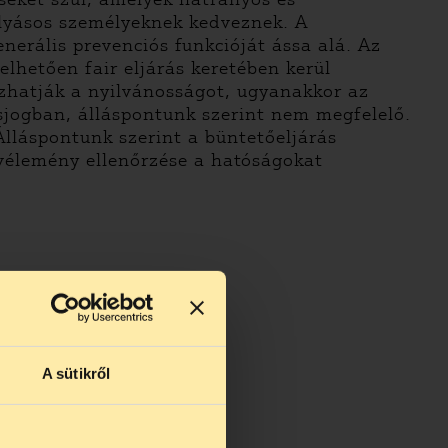
folyásos személyeknek kedveznek. A
nerális prevenciós funkcióját ássa alá. Az
lhetően fair eljárás keretében kerül
zhatják a nyilvánosságot, ugyanakkor az
sjogban, álláspontunk szerint nem megfelelő.
lláspontunk szerint a büntetőeljárás
özvélemény ellenőrzése a hatóságokat
A sütikről