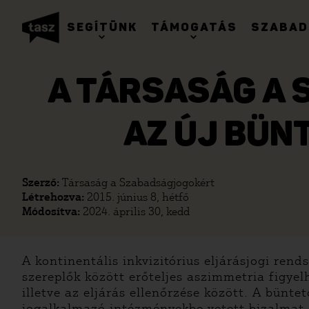
SEGÍTÜNK
TÁMOGATÁS
SZABAD
A TÁRSASÁG A
AZ ÚJ BÜN
Szerző:
Társaság a Szabadságjogokért
Létrehozva:
2015. június 8, hétfő
Módosítva:
2024. április 30, kedd
A kontinentális inkvizitórius eljárásjogi ren
szereplők között erőteljes aszimmetria figye
illetve az eljárás ellenőrzése között. A bünt
jogalkalmazó intézményekbe vetett bizalmat á