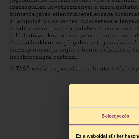
igazságtalan következményei a kiszolgáltatott
büntetőeljárás ellenőrizhetetlensége bizalmat
állampolgárok önkéntes jogkövetésére lényege
alkalmazásra. Legitim érdekek – nyomozás ha
átláthatóság követelménye és a korlátozó ind
Az alábbiakban megfogalmazott javaslataink 
transzparenciája segíti a büntetőeljárással é
hatékonyságra ösztönzi.
A TASZ részletes javaslatai a büntető eljárás
Beleegyezés
Ez a weboldal sütiket haszn