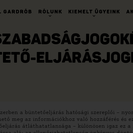
. GARDRÓB
RÓLUNK
KIEMELT ÜGYEINK
A
 SZABADSÁGJOGOKÉ
TETŐ-ELJÁRÁSJOG
dszerben a büntetőeljárás hatósági szereplői – n
lhető meg az információkhoz való hozzáférés és e
etőeljárás átláthatatlansága – különösen igaz ez 
ssa alá: az ellenőrizhetetlenség önkényes dönté