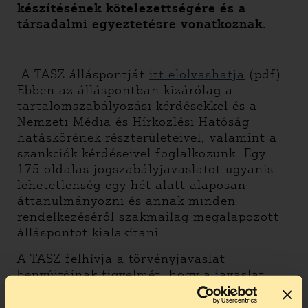
készítésének kötelezettségére és a
társadalmi egyeztetésre vonatkoznak.
A TASZ álláspontját
itt elolvashatja
(pdf).
Ebben az álláspontban kizárólag a
tartalomszabályozási kérdésekkel és a
Nemzeti Média és Hírközlési Hatóság
hatáskörének részterületeivel, valamint a
szankciók kérdéseivel foglalkozunk. Egy
175 oldalas jogszabályjavaslatot ugyanis
lehetetlenség egy hét alatt alaposan
áttanulmányozni és annak minden
rendelkezéséről szakmailag megalapozott
álláspontot kialakítani.
A TASZ felhívja a törvényjavaslat
benyújtóinak figyelmét, hogy a javaslat
több ponton alkotmányellenes, sérti a
véleménynyilvánítás- és a