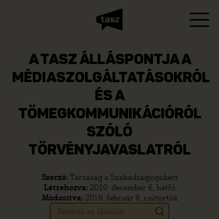
A TASZ ÁLLÁSPONTJA A
MÉDIASZOLGÁLTATÁSOKRÓL
ÉS A
TÖMEGKOMMUNIKÁCIÓRÓL
SZÓLÓ
TÖRVÉNYJAVASLATRÓL
Szerző:
Társaság a Szabadságjogokért
Létrehozva:
2010. december 6, hétfő
Módosítva:
2018. február 8, csütörtök