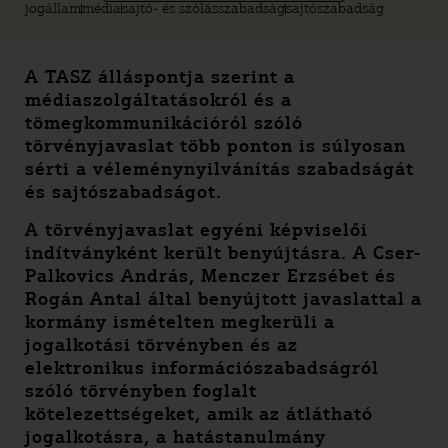
jogállam
média
sajtó- és szólásszabadság
sajtószabadság
A TASZ álláspontja szerint a
médiaszolgáltatásokról és a
tömegkommunikációról szóló
törvényjavaslat több ponton is súlyosan
sérti a véleménynyilvánítás szabadságát
és sajtószabadságot.
A törvényjavaslat egyéni képviselői
indítványként került benyújtásra. A Cser-
Palkovics András, Menczer Erzsébet és
Rogán Antal által benyújtott javaslattal a
kormány ismételten megkerüli a
jogalkotási törvényben és az
elektronikus információszabadságról
szóló törvényben foglalt
kötelezettségeket, amik az átlátható
jogalkotásra, a hatástanulmány