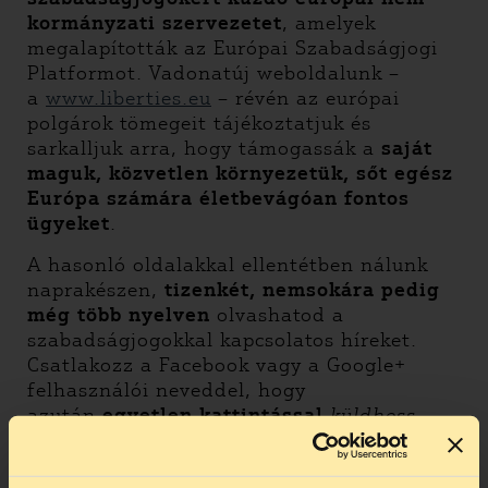
kormányzati szervezetet
, amelyek
megalapították az Európai Szabadságjogi
Platformot. Vadonatúj weboldalunk –
a
www.liberties.eu
– révén az európai
polgárok tömegeit tájékoztatjuk és
sarkalljuk arra, hogy támogassák a
saját
maguk, közvetlen környezetük, sőt egész
Európa számára életbevágóan fontos
ügyeket
.
A hasonló oldalakkal ellentétben nálunk
naprakészen,
tizenkét, nemsokára pedig
még több nyelven
olvashatod a
szabadságjogokkal kapcsolatos híreket.
Csatlakozz a Facebook vagy a Google+
felhasználói neveddel, hogy
azután
egyetlen kattintással
küldhess
nyílt leveleket, írj alá petíciókat, szavazz,
vagy igényelj közérdekű adatokat
. Kövess