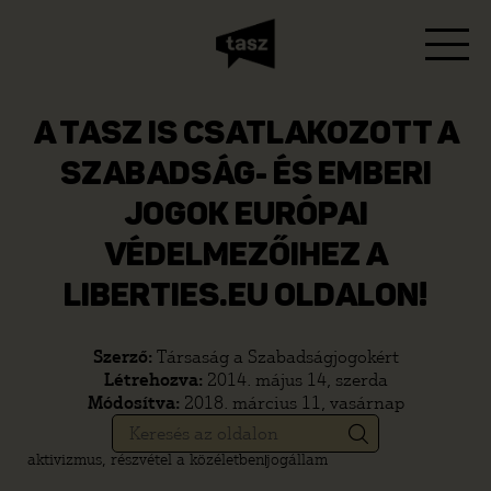
A TASZ IS CSATLAKOZOTT A
SZABADSÁG- ÉS EMBERI
JOGOK EURÓPAI
VÉDELMEZŐIHEZ A
LIBERTIES.EU OLDALON!
Szerző:
Társaság a Szabadságjogokért
Létrehozva:
2014. május 14, szerda
Módosítva:
2018. március 11, vasárnap
aktivizmus, részvétel a közéletben
jogállam