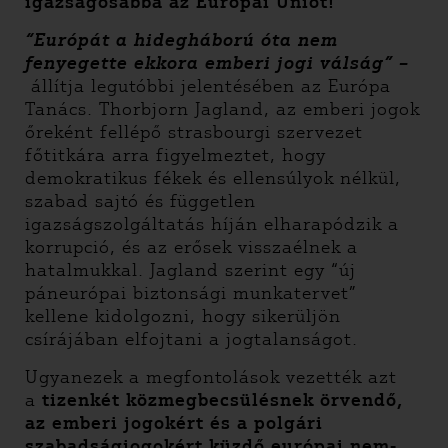
igazságosabbá az Európai Uniót!
“Európát a hidegháború óta nem
fenyegette ekkora emberi jogi válság” –
állítja legutóbbi jelentésében az Európa
Tanács. Thorbjorn Jagland, az emberi jogok
őreként fellépő strasbourgi szervezet
főtitkára arra figyelmeztet, hogy
demokratikus fékek és ellensúlyok nélkül,
szabad sajtó és független
igazságszolgáltatás híján elharapódzik a
korrupció, és az erősek visszaélnek a
hatalmukkal. Jagland szerint egy “új
páneurópai biztonsági munkatervet”
kellene kidolgozni, hogy sikerüljön
csírájában elfojtani a jogtalanságot.
Ugyanezek a megfontolások vezették azt
a
tizenkét közmegbecsülésnek örvendő,
az emberi jogokért és a polgári
szabadságjogokért küzdő európai nem-