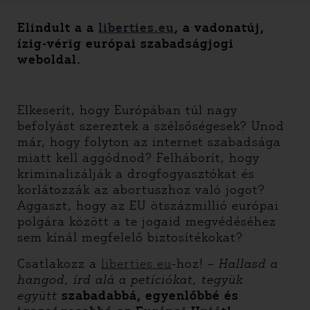
Elindult a a
liberties.eu
, a vadonatúj,
ízig-vérig európai szabadságjogi
weboldal.
Elkeserít, hogy Európában túl nagy
befolyást szereztek a szélsőségesek? Unod
már, hogy folyton az internet szabadsága
miatt kell aggódnod? Felháborít, hogy
kriminalizálják a drogfogyasztókat és
korlátozzák az abortuszhoz való jogot?
Aggaszt, hogy az EU ötszázmillió európai
polgára között a te jogaid megvédéséhez
sem kínál megfelelő biztosítékokat?
Csatlakozz a
liberties.eu
-hoz! –
Hallasd a
hangod, írd alá a petíciókat, tegyük
együtt
szabadabbá, egyenlőbbé és