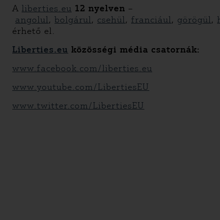
A
liberties.eu
12 nyelven
–
angolul
,
bolgárul
,
csehül
,
franciául
,
görögül
,
érhető el.
Liberties.eu
közösségi média csatornák:
www.facebook.com/liberties.eu
www.youtube.com/LibertiesEU
www.twitter.com/LibertiesEU