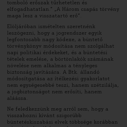
tomboló erőszak tűrhetetlen és
elfogadhatatlan.” „A Három csapás törvény
maga lesz a visszatartó erő”.
Elöljáróban ismételten szeretnénk
leszögezni, hogy a jogrendszer egyik
legfontosabb nagy kódexe, a büntető
törvénykönyv módosítása nem szolgálhat
napi politikai érdekeket, és a büntetési
tételek emelése, a börtönlakók számának
növelése nem alkalmas a tényleges
biztonság javítására. A Btk. állandó
módosítgatása az ítélkezési gyakorlatot
nem egységesebbé teszi, hanem szétzilálja,
a jogbiztonságot nem erősíti, hanem
aláássa.
Ne feledkezzünk meg arról sem, hogy a
visszahozni kívánt szigorúbb
büntetéskiszabási elvek többsége korábban