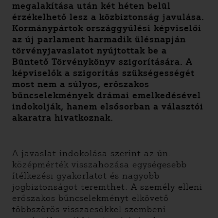
megalakítása után két héten belül
érzékelhető lesz a közbiztonság javulása.
Kormánypártok országgyűlési képviselői
az új parlament harmadik ülésnapján
törvényjavaslatot nyújtottak be a
Büntető Törvénykönyv szigorítására. A
képviselők a szigorítás szükségességét
most nem a súlyos, erőszakos
bűncselekmények drámai emelkedésével
indokolják, hanem elsősorban a választói
akaratra hivatkoznak.
A javaslat indokolása szerint az ún.
középmérték visszahozása egységesebb
ítélkezési gyakorlatot és nagyobb
jogbiztonságot teremthet. A személy elleni
erőszakos bűncselekményt elkövető
többszörös visszaesőkkel szembeni