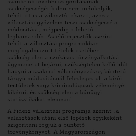
szankciók további szigorításának
szükségességét külön nem indokolják,
tehát itt is a választói akarat, azaz a
választási győzelem teszi szükségessé a
módosítást, mégpedig a lehető
leghamarabb. Az előterjesztők szerint
tehát a választási programokban
megfogalmazott tételek esetében
szükségtelen a szokásos törvényalkotási
ügymenetet bejárni, szükségtelen kellő időt
hagyni a szakmai véleményezésre, büntető
tárgyú módosításnál felesleges pl. a bírói
testületek vagy kriminológusok véleményét
kikérni, és szükségtelen a bűnügyi
statisztikákat elemezni.
A Fidesz választási programja szerint „a
választások utáni első lépések egyikeként
szigorítani fogjuk a büntető
törvénykönyvet. A Magyarországon