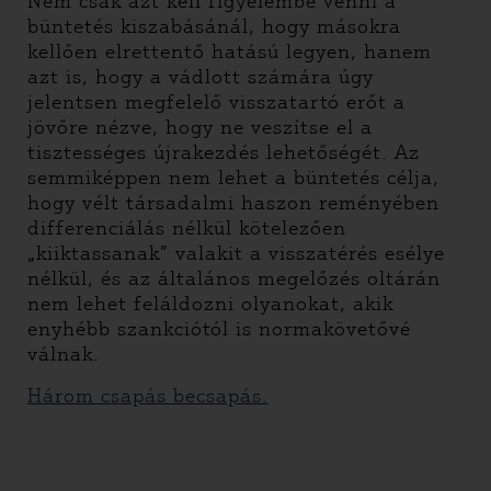
Nem csak azt kell figyelembe venni a
büntetés kiszabásánál, hogy másokra
kellően elrettentő hatású legyen, hanem
azt is, hogy a vádlott számára úgy
jelentsen megfelelő visszatartó erőt a
jövőre nézve, hogy ne veszítse el a
tisztességes újrakezdés lehetőségét. Az
semmiképpen nem lehet a büntetés célja,
hogy vélt társadalmi haszon reményében
differenciálás nélkül kötelezően
„kiiktassanak” valakit a visszatérés esélye
nélkül, és az általános megelőzés oltárán
nem lehet feláldozni olyanokat, akik
enyhébb szankciótól is normakövetővé
válnak.
Három csapás becsapás.