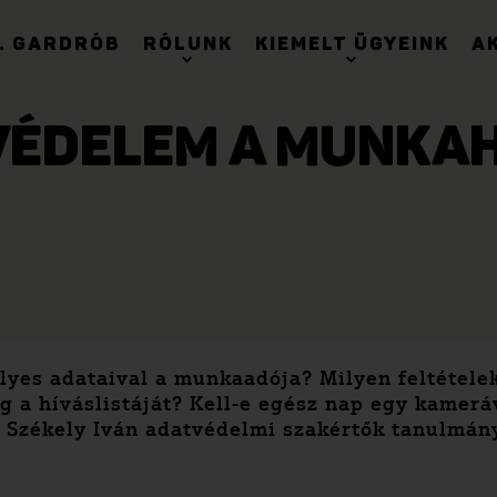
. GARDRÓB
RÓLUNK
KIEMELT ÜGYEINK
A
ÉDELEM A MUNKA
élyes adataival a munkaadója? Milyen feltétele
meg a híváslistáját? Kell-e egész nap egy kamer
s Székely Iván adatvédelmi szakértők tanulmán