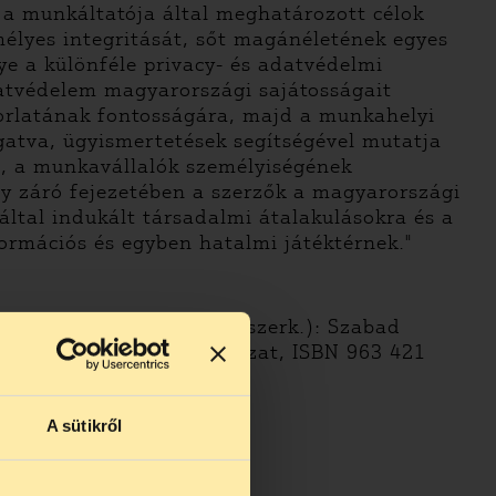
 a munkáltatója által meghatározott célok
mélyes integritását, sőt magánéletének egyes
e a különféle privacy- és adatvédelmi
atvédelem magyarországi sajátosságait
korlatának fontosságára, majd a munkahelyi
gatva, ügyismertetések segítségével mutatja
l, a munkavállalók személyiségének
ány záró fejezetében a szerzők a magyarországi
 által indukált társadalmi átalakulásokra és a
ormációs és egyben hatalmi játéktérnek."
án – Szabó Máté Dániel (szerk.): Szabad
árcius, Alma Mater sorozat, ISBN 963 421
A sütikről