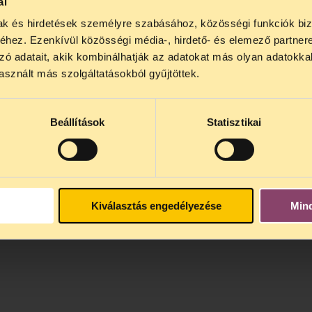
ál
tkezesi+lapok/megrendelolap.doc
mak és hirdetések személyre szabásához, közösségi funkciók biz
NOS JOGSEGÉLY SZÜNET!
hez. Ezenkívül közösségi média-, hirdető- és elemező partner
lődő, Tájékoztatjuk, hogy
telefonos jogsegélyünk júli
?tabindex=0&tabid=56
zó adatait, akik kombinálhatják az adatokat más olyan adatokka
4 között szünetel
. Az első telefonos jogsegély
auguszt
sznált más szolgáltatásokból gyűjtöttek.
s 15 óra között lesz
. A
jogsegely@tasz.hu
email címe
 minket.
Beállítások
Statisztikai
Kiválasztás engedélyezése
Min