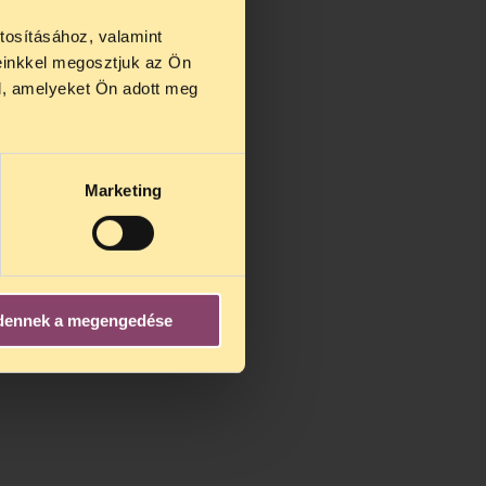
tosításához, valamint
einkkel megosztjuk az Ön
us 27 és
l, amelyeket Ön adott meg
us 25-én
n ezidő
Marketing
dennek a megengedése