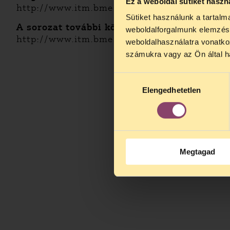
Ez a weboldal sütiket haszn
http://www.itm.bme.hu/tananyag/5802/Jelen
Sütiket használunk a tartal
TELEFO
A sorozat további kötetei:
weboldalforgalmunk elemzésé
Kedves érdek
http://www.itm.bme.hu/DesktopDefault.aspx
weboldalhasználatra vonatko
augusztus 2
számukra vagy az Ön által ha
kedden, 13 é
alatt is elér
Hozzájárulás
Elengedhetetlen
kiválasztása
Megtagad