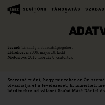
SEGÍTÜNK
TÁMOGATÁS
SZABAD
ADATV
Szerző:
Társaság a Szabadságjogokért
Létrehozva:
2006. május 16, kedd
Módosítva:
2018. február 8, csütörtök
Szeretné tudni, hogy mit tehet az Ön szem
olvashatja el a levelezését, ki ismerheti 
kérdésekre ad választ Szabó Máté Dániel é