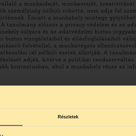
llaló a munkaidejét, munkaerejét, kreativitását
ik személyiség nélküli robottá, nem adja fel sze
rténnek. Emiatt a munkahely mintegy gyűjtőhely
 A tanulmány először a privacy-védelem és az ad
 csekély súlyára és az adatvédelmi biztos joggya
 biztos vizsgálataiból és állásfoglalásaiból válo
unkaerő-felvétellel, a munkavégzés ellenőrzéséve
datkezelési cél nélküli esetek alkotják. A tanulm
kelését adják, kitérve a politikai rendszerváltás
abb kontextusban, ahol a munkahely része az inf
 A privacy védelme a munkahelyen. In: Székely Iv
 és Tudásmenedzsment Tanszék, Budapest 2005. m
Részletek
x?tabindex=0&tabid=56&almamaterid=10