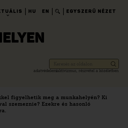
KTUÁLIS
HU
EN
EGYSZERŰ NÉZET
HELYEN
adatvédelem
aktivizmus, részvétel a közéletben
kkel figyelhetik meg a munkahelyén? Ki
ával szemeznie? Ezekre és hasonló
ya.