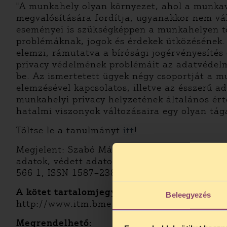
"A munkahely olyan környezet, ahol a munkavá
megvalósítására fordítja, ugyanakkor nem vál
eseményei is szükségképpen a munkahelyen tö
problémáknak, jogok és érdekek ütközésének.
elemzi, rámutatva a bírósági jogérvényesítés
privacy védelmének problémáit az adatvédelmi
be. Az ismertetett ügyek négy csoportját a m
elemzésével kapcsolatos, illetve az ésszerű a
munkahelyi privacy helyzetének általános érté
hatalmi viszonyok változásaira egy olyan tág
Töltse le a tanulmányt
itt
!
Megjelent: Szabó Máté Dániel – Székely Iván:
adatok, védett adatok. BME GTK Információ-
566 1, ISSN 1587–2386, 115–148. old.
A kötet tartalomjegyzéke:
Beleegyezés
http://www.itm.bme.hu/DesktopDefault.asp
Megrendelhető: