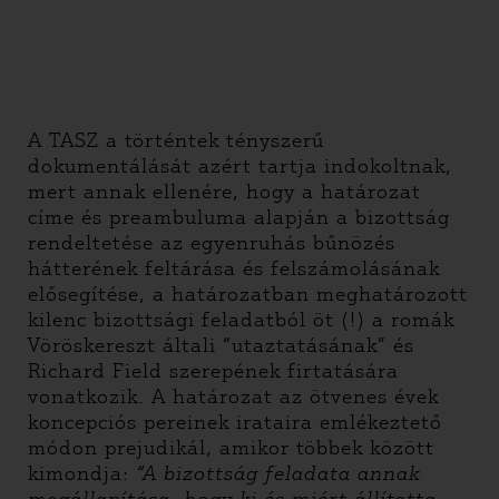
A TASZ a történtek tényszerű
dokumentálását azért tartja indokoltnak,
mert annak ellenére, hogy a határozat
címe és preambuluma alapján a bizottság
rendeltetése az egyenruhás bűnözés
hátterének feltárása és felszámolásának
elősegítése, a határozatban meghatározott
kilenc bizottsági feladatból öt (!) a romák
Vöröskereszt általi “utaztatásának” és
Richard Field szerepének firtatására
vonatkozik. A határozat az ötvenes évek
koncepciós pereinek irataira emlékeztető
módon prejudikál, amikor többek között
kimondja:
“A bizottság feladata
annak