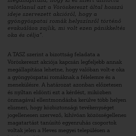
megállapítása, hogy ki és miért állította
valótlanul azt a Vöröskereszt által hosszú
ideje szervezett akcióról, hogy a
gyöngyöspatai romák helyszínről történő
evakuálása zajlik, mi volt ezen pánikkeltés
oka és célja”.
A TASZ szerint a bizottság feladata a
Vöröskereszt akciója kapcsán legfeljebb annak
megállapítása lehetne, hogy valóban volt-e oka
a gyöngyöspatai romáknak a félelemre és a
menekülésre. A határozat azonban előzetesen
és nyíltan eldönti ezt a kérdést, miközben
önmagával ellentmondásba kerülve több helyen
elismeri, hogy közbiztonsági tevékenységet
jogellenesen szervező, kihívóan közösségellenes
magatartást tanúsító egyenruhás csoportok
voltak jelen a Heves megyei településen a