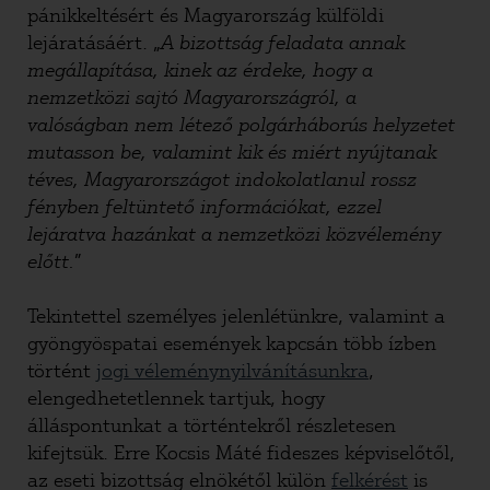
pánikkeltésért és Magyarország külföldi
lejáratásáért. „
A bizottság feladata
annak
megállapítása, kinek az érdeke, hogy a
nemzetközi sajtó Magyarországról, a
valóságban nem létező polgárháborús helyzetet
mutasson be, valamint kik és miért nyújtanak
téves, Magyarországot indokolatlanul rossz
fényben feltüntető információkat, ezzel
lejáratva hazánkat a nemzetközi közvélemény
előtt
.
”
Tekintettel személyes jelenlétünkre, valamint a
gyöngyöspatai események kapcsán több ízben
történt
jogi véleménynyilvánításunkra
,
elengedhetetlennek tartjuk, hogy
álláspontunkat a történtekről részletesen
kifejtsük. Erre Kocsis Máté fideszes képviselőtől,
az eseti bizottság elnökétől külön
felkérést
is