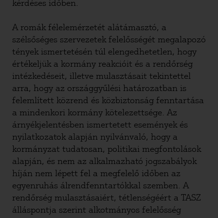
kérdéses időben.
A romák félelemérzetét alátámasztó, a
szélsőséges szervezetek felelősségét megalapozó
tények ismertetésén túl elengedhetetlen, hogy
értékeljük a kormány reakcióit és a rendőrség
intézkedéseit, illetve mulasztásait tekintettel
arra, hogy az országgyűlési határozatban is
felemlített közrend és közbiztonság fenntartása
a mindenkori kormány kötelezettsége. Az
árnyékjelentésben ismertetett események és
nyilatkozatok alapján nyilvánvaló, hogy a
kormányzat tudatosan, politikai megfontolások
alapján, és nem az alkalmazható jogszabályok
híján nem lépett fel a megfelelő időben az
egyenruhás álrendfenntartókkal szemben. A
rendőrség mulasztásaiért, tétlenségéért a TASZ
álláspontja szerint alkotmányos felelősség