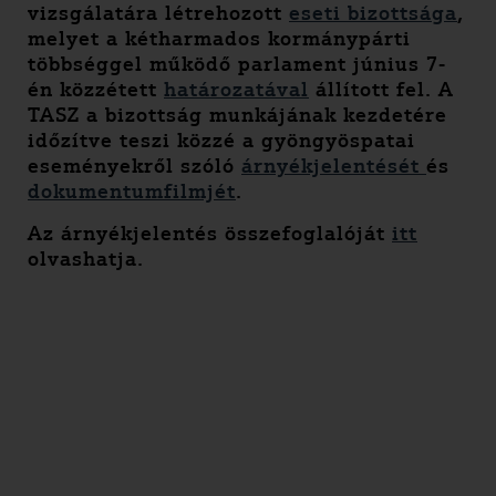
vizsgálatára létrehozott
eseti bizottsága
,
melyet a kétharmados kormánypárti
többséggel működő parlament június 7-
én közzétett
határozatával
állított fel. A
TASZ a bizottság munkájának kezdetére
időzítve teszi közzé a gyöngyöspatai
eseményekről szóló
árnyékjelentését
és
dokumentumfilmjét
.
Az árnyékjelentés összefoglalóját
itt
olvashatja.