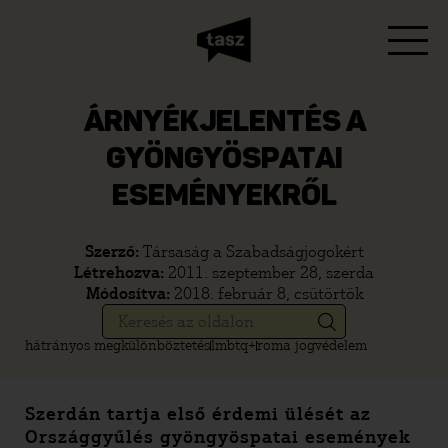
ÁRNYÉKJELENTÉS A
GYÖNGYÖSPATAI
ESEMÉNYEKRŐL
Szerző:
Társaság a Szabadságjogokért
Létrehozva:
2011. szeptember 28, szerda
Módosítva:
2018. február 8, csütörtök
hátrányos megkülönböztetés
lmbtq+
roma jogvédelem
Szerdán tartja első érdemi ülését az
Országgyűlés gyöngyöspatai események