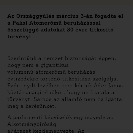
Az Országgyűlés március 3-án fogadta el
a Paksi Atomerőmű beruházással
összefüggő adatokat 30 évre titkosító
törvényt.
Szerintünk a nemzet biztonságát éppen,
hogy nem a gigantikus
volumenű atomerőmű beruházás
évtizedekre történő titkosítása szolgálja.
Ezért nyílt levélben arra kértük Áder János
köztársasági elnököt, hogy ne írja alá a
törvényt. Sajnos az államfő nem hallgatta
meg a kérésünket.
A parlamenti képviselők egynegyede az
Alkotmánybíróság
eljárását kezdeményezte. Az