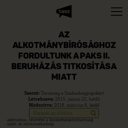
AZ
ALKOTMÁNYBÍRÓSÁGHOZ
FORDULTUNK A PAKS II.
BERUHÁZÁS TITKOSÍTÁSA
MIATT
Szerző:
Társaság a Szabadságjogokért
Létrehozva:
2015. június 22, hétfő
Módosítva:
2018. március 6, kedd
aktivizmus, részvétel a közéletben
átláthatóság
sajtó- és szólásszabadság