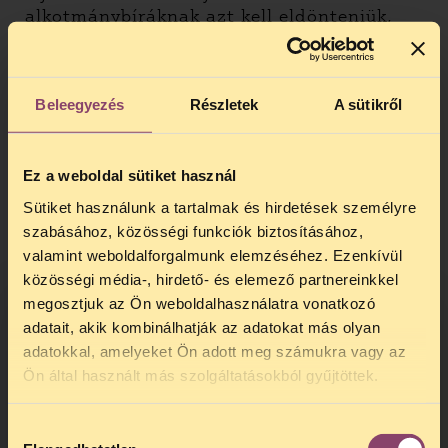
alkotmánybíráknak azt kell eldönteniük,
hogy a paksi beruházással összefüggő
„üzleti és műszaki adatok, valamint az
ezekkel összefüggő döntések
Beleegyezés
Részletek
A sütikről
megalapozását szolgáló adatok”
megismerhetőségének nemzetbiztonsági
megfontolásokból 30 évre történő
kizárása összeegyeztethető-e
Ez a weboldal sütiket használ
Magyarország Alaptörvényével.
Sütiket használunk a tartalmak és hirdetések személyre
szabásához, közösségi funkciók biztosításához,
Szerintünk a Paks II. beruházás titkosítása
valamint weboldalforgalmunk elemzéséhez. Ezenkívül
nem állja ki az alkotmányosság próbáját.
közösségi média-, hirdető- és elemező partnereinkkel
Az álláspontunkat és a részletes
megosztjuk az Ön weboldalhasználatra vonatkozó
szakmai érveinket amicus curiae levél
adatait, akik kombinálhatják az adatokat más olyan
formájában az Alkotmánybírósággal
is megosztottuk.
adatokkal, amelyeket Ön adott meg számukra vagy az
TELEFONOS JOGSEGÉLY
Ön által használt más szolgáltatásokból gyűjtöttek.
Részletes álláspontunk
itt
olvasható.
SZÜNET!
Hozzájárulás
Kedves érdeklődő, Tájékoztatjuk,