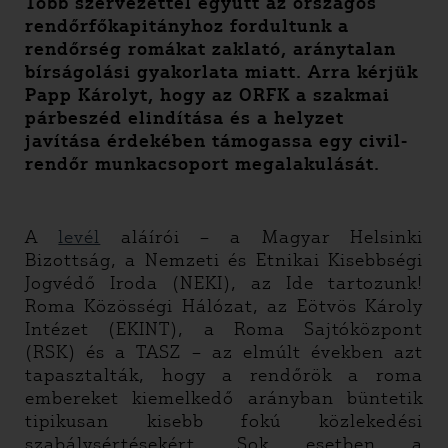
Több szervezettel együtt az országos
rendőrfőkapitányhoz fordultunk a
rendőrség romákat zaklató, aránytalan
bírságolási gyakorlata miatt. Arra kérjük
Papp Károlyt, hogy az ORFK a szakmai
párbeszéd elindítása és a helyzet
javítása érdekében támogassa egy civil-
rendőr munkacsoport megalakulását.
A
levél
aláírói – a Magyar Helsinki
Bizottság, a Nemzeti és Etnikai Kisebbségi
Jogvédő Iroda (NEKI), az Ide tartozunk!
Roma Közösségi Hálózat, az Eötvös Károly
Intézet (EKINT), a Roma Sajtóközpont
(RSK) és a TASZ – az elmúlt években azt
tapasztalták, hogy a rendőrök a roma
embereket kiemelkedő arányban büntetik
tipikusan kisebb fokú közlekedési
szabálysértésekért. Sok esetben a