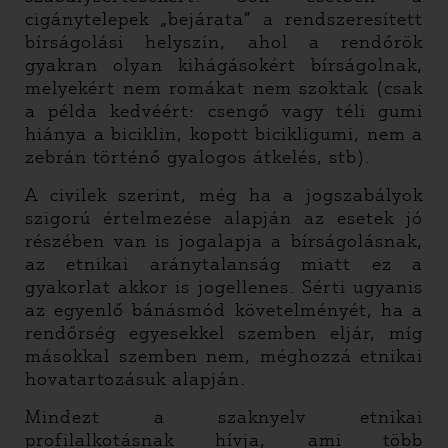
cigánytelepek „bejárata” a rendszeresített
bírságolási helyszín, ahol a rendőrök
gyakran olyan kihágásokért bírságolnak,
melyekért nem romákat nem szoktak (csak
a példa kedvéért: csengő vagy téli gumi
hiánya a biciklin, kopott bicikligumi, nem a
zebrán történő gyalogos átkelés, stb).
A civilek szerint, még ha a jogszabályok
szigorú értelmezése alapján az esetek jó
részében van is jogalapja a bírságolásnak,
az etnikai aránytalanság miatt ez a
gyakorlat akkor is jogellenes. Sérti ugyanis
az egyenlő bánásmód követelményét, ha a
rendőrség egyesekkel szemben eljár, míg
másokkal szemben nem, méghozzá etnikai
hovatartozásuk alapján.
Mindezt a szaknyelv etnikai
profilalkotásnak hívja, ami több