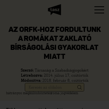
AZ ORFK-HOZ FORDULTUNK
A ROMÁKAT ZAKLATÓ
BÍRSÁGOLÁSI GYAKORLAT
MIATT
Szerző:
Társaság a Szabadságjogokért
Létrehozva:
2014. július 17, csütörtök
Módosítva:
2018. február 8, csütörtök
hátrányos megkülönböztetés
roma jogvédelem