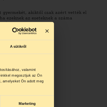
t gyermekét, akiktől csak azért vették el
 ha ezeknek az eseteknek a száma
intheti meg.
A sütikről
tosításához, valamint
einkkel megosztjuk az Ön
us 27 és
l, amelyeket Ön adott meg
us 25-én
n ezidő
Marketing