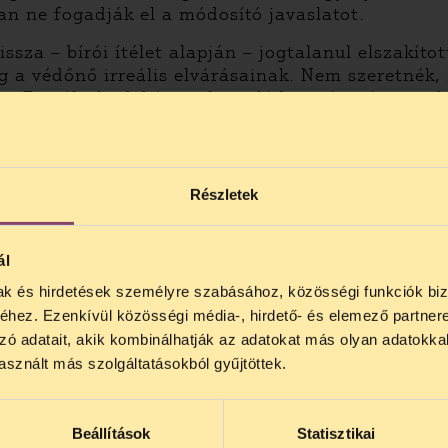
ban ne fogadják el a módosító javaslatot.
sza – bírói ítélet alapján – jogtalanul elszakítot
 a védőnő irreális elvárásainak. Nem szeretnék,
. Egy általunk képviselt család történetét
itt
tek
tosan bővülő listája:
Részletek
ál
mak és hirdetések személyre szabásához, közösségi funkciók biz
NOS JOGSEGÉLY SZÜNET!
hez. Ezenkívül közösségi média-, hirdető- és elemező partner
)
lődő, Tájékoztatjuk, hogy
telefonos jogsegélyünk júli
zó adatait, akik kombinálhatják az adatokat más olyan adatokka
4 között szünetel
. Az első telefonos jogsegély
auguszt
 Egymásért (Hanem) Munkacsoportja
sznált más szolgáltatásokból gyűjtöttek.
s 15 óra között lesz
. A
jogsegely@tasz.hu
email címe
 minket.
Beállítások
Statisztikai