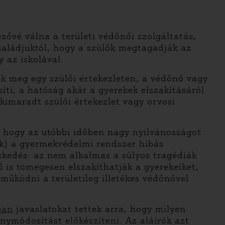
zővé válna a területi védőnői szolgáltatás,
saládjuktól, hogy a szülők megtagadják az
 az iskolával.
ek meg egy szülői értekezleten, a védőnő vagy
ti, a hatóság akár a gyerekek elszakításáról
kimaradt szülői értekezlet vagy orvosi
, hogy az utóbbi időben nagy nyilvánosságot
ek) a gyermekvédelmi rendszer hibás
zkedés: az nem alkalmas a súlyos tragédiák
l is tömegesen elszakíthatják a gyerekeiket,
működni a területileg illetékes védőnővel
ban
javaslatokat tettek arra, hogy milyen
ymódosítást előkészíteni. Az aláírók azt