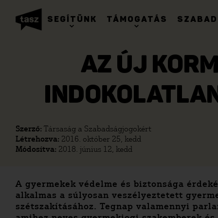
SEGÍTÜNK
TÁMOGATÁS
SZABAD
AZ ÚJ KOR
INDOKOLATLA
Szerző:
Társaság a Szabadságjogokért
Létrehozva:
2016. október 25, kedd
Módosítva:
2018. június 12, kedd
A gyermekek védelme és biztonsága érdekéb
alkalmas a súlyosan veszélyeztetett gyerm
szétszakításához. Tegnap valamennyi parla
amihez neves gyermekjogi szakemberek és s