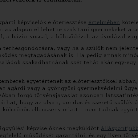
párti képviselők előterjesztése
értelmében
kötele
n az alapon el lehetne szakítani gyermekeket a c
, a háziorvossal, a bölcsődével, az óvodával vagy
a terhesgondozásra, vagy ha a szülők nem jelent
űködés megtagadásának is. Ha pedig annak minősí
családok szakadhatnának szét tehát akár egy-egy 
akemberek egyetértenek az előterjesztőkkel abban
, az agárdi vagy a gyöngyösi gyermekvédelmi ügy
szóban forgó törvényjavaslat azonban látszatinté
árhat, hogy az olyan, gondos és szerető szülőktő
 a kölcsönös ellenszenv miatt – nem tudnak együtt
zággyűlési képviselőknek megküldött
álláspontjuk
felelő működését garantálni, és egy ilyen törvén