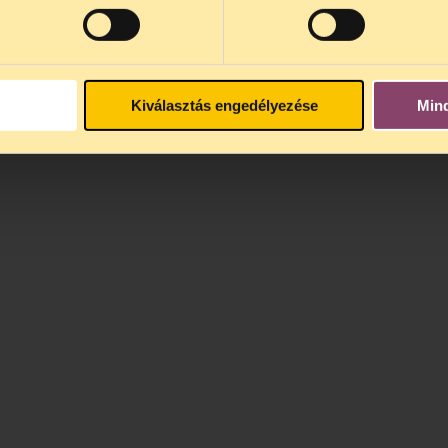
(ESZME)
Kiválasztás engedélyezése
Min