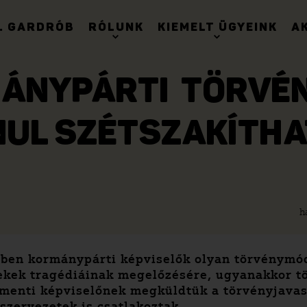
. GARDRÓB
RÓLUNK
KIEMELT ÜGYEINK
A
MÁNYPÁRTI TÖRVÉ
NUL SZÉTSZAKÍTHA
h
en kormánypárti képviselők olyan törvénymódo
ekek tragédiáinak megelőzésére, ugyanakkor t
menti képviselőnek megküldtük a törvényjavasl
zervezetek is csatlakoztak.