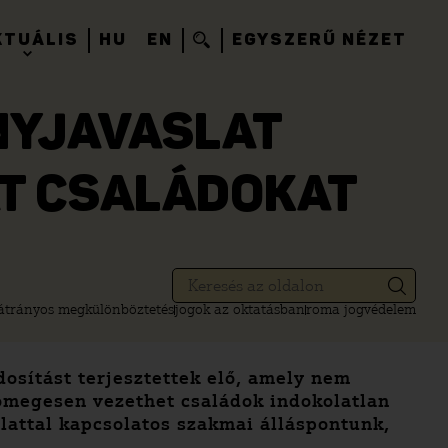
KTUÁLIS
HU
EN
EGYSZERŰ NÉZET
NYJAVASLAT
T CSALÁDOKAT
átrányos megkülönböztetés
jogok az oktatásban
roma jogvédelem
sítást terjesztettek elő, amely nem
ömegesen vezethet családok indokolatlan
attal kapcsolatos szakmai álláspontunk,