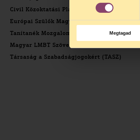
Civil Közoktatási Platform
Európai Szülők Magyarországi Egyesülete 
Tanítanék Mozgalom
Megtagad
Magyar LMBT Szövetség
Társaság a Szabadságjogokért (TASZ)