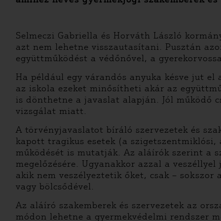
Selmeczi Gabriella és Horváth László kormány
azt nem lehetne visszautasítani. Pusztán azo
együttműködést a védőnővel, a gyerekorvossal
Ha például egy várandós anyuka késve jut el 
az iskola ezeket minősítheti akár az együttm
is dönthetne a javaslat alapján. Jól működő 
vizsgálat miatt.
A törvényjavaslatot bíráló szervezetek és sz
kapott tragikus esetek (a szigetszentmiklósi
működését is mutatják. Az aláírók szerint a 
megelőzésére. Ugyanakkor azzal a veszéllyel j
akik nem veszélyeztetik őket, csak – sokszor
vagy bölcsődével.
Az aláíró szakemberek és szervezetek az ors
módon lehetne a gyermekvédelmi rendszer meg