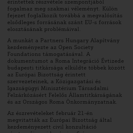
érintettek részvétele szempontjából
fogalmaz meg szakmai véleményt. Külön
fejezet foglalkozik továbbá a megvalósítás
elsődleges forrásának szánt EU-s források
elosztásának problémáival.
A munkát a Partners Hungary Alapítvány
kezdeményezte az Open Society
Foundations támogatásával. A
dokumentumot a Roma Integráció Évtizede
budapesti titkársága elküldte többek között
az Európai Bizottság érintett
szervezeteinek, a Közigazgatási és
Igazságügyi Minisztérium Társadalmi
Felzárkózásért Felelős Államtitkárságának
és az Országos Roma Önkormányzatnak.
Az észrevételeket február 21-én
megvitatták az Európai Bizottság által
kezdeményezett civil konzultáció