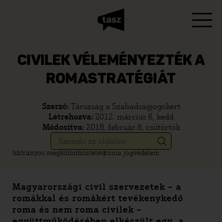
CIVILEK VÉLEMÉNYEZTÉK A
ROMASTRATÉGIÁT
Szerző:
Társaság a Szabadságjogokért
Létrehozva:
2012. március 6, kedd
Módosítva:
2018. február 8, csütörtök
hátrányos megkülönböztetés
roma jogvédelem
Magyarországi civil szervezetek – a
romákkal és romákért tevékenykedő
roma és nem roma civilek –
együttműködésében elkészült egy, a