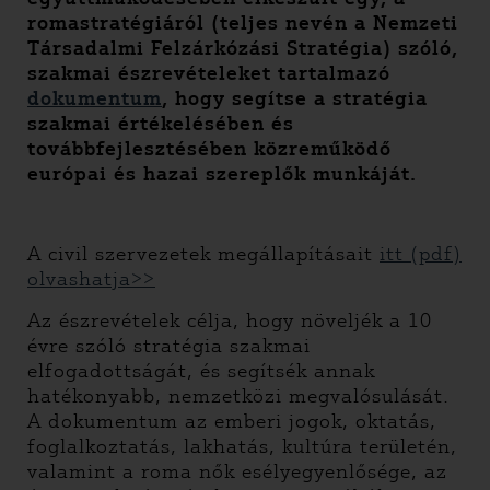
romastratégiáról (teljes nevén a Nemzeti
Társadalmi Felzárkózási Stratégia) szóló,
szakmai észrevételeket tartalmazó
dokumentum
, hogy segítse a stratégia
szakmai értékelésében és
továbbfejlesztésében közreműködő
európai és hazai szereplők munkáját.
A civil szervezetek megállapításait
itt (pdf)
olvashatja>>
Az észrevételek célja, hogy növeljék a 10
évre szóló stratégia szakmai
elfogadottságát, és segítsék annak
hatékonyabb, nemzetközi megvalósulását.
A dokumentum az emberi jogok, oktatás,
foglalkoztatás, lakhatás, kultúra területén,
valamint a roma nők esélyegyenlősége, az