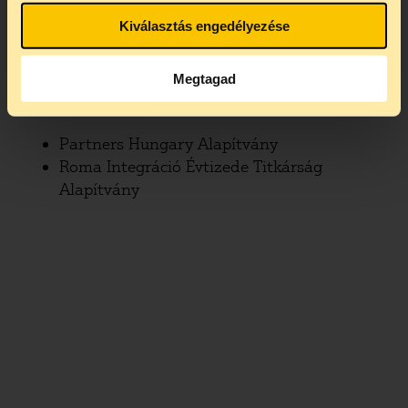
Kiválasztás engedélyezése
Támogató szervezet:
RomNet-Média Alapítvány
Megtagad
Koordináló szervezetek:
Partners Hungary Alapítvány
Roma Integráció Évtizede Titkárság
Alapítvány