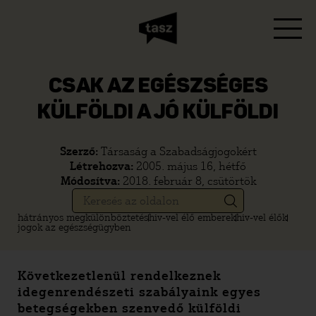
CSAK AZ EGÉSZSÉGES
KÜLFÖLDI A JÓ KÜLFÖLDI
Szerző:
Társaság a Szabadságjogokért
Létrehozva:
2005. május 16, hétfő
Módosítva:
2018. február 8, csütörtök
hátrányos megkülönböztetés
hiv-vel élő emberek
hiv-vel élők
jogok az egészségügyben
Következetlenül rendelkeznek
idegenrendészeti szabályaink egyes
betegségekben szenvedő külföldi