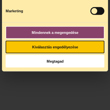
szóló javaslat
Két kapcsolódó cikk az Oltalomkeresők c.
Marketing
hírlevélből
A Menedék Egyesület honlapja
Mindennek a megengedése
Kiválasztás engedélyezése
Megtagad