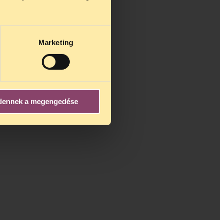
us 25-én
n ezidő
Marketing
dennek a megengedése