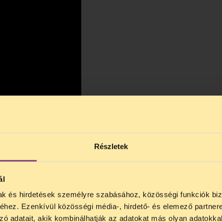
Részletek
ál
mak és hirdetések személyre szabásához, közösségi funkciók biz
NOS JOGSEGÉLY SZÜNET!
hez. Ezenkívül közösségi média-, hirdető- és elemező partner
lődő, Tájékoztatjuk, hogy
telefonos jogsegélyünk júli
zó adatait, akik kombinálhatják az adatokat más olyan adatokka