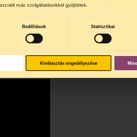
4 között szünetel
. Az első telefonos jogsegély
auguszt
sznált más szolgáltatásokból gyűjtöttek.
s 15 óra között lesz
. A
jogsegely@tasz.hu
email címe
 minket.
Beállítások
Statisztikai
Kiválasztás engedélyezése
Min
égei 2010-2013 között