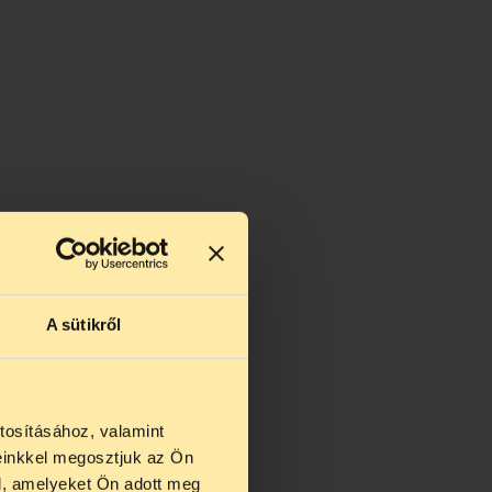
A sütikről
tosításához, valamint
einkkel megosztjuk az Ön
us 27 és
l, amelyeket Ön adott meg