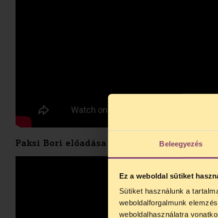
Paksi Bori előadása
Beleegyezés
Ez a weboldal sütiket haszn
Sütiket használunk a tartal
TELEFO
weboldalforgalmunk elemzésé
Kedves érdek
weboldalhasználatra vonatko