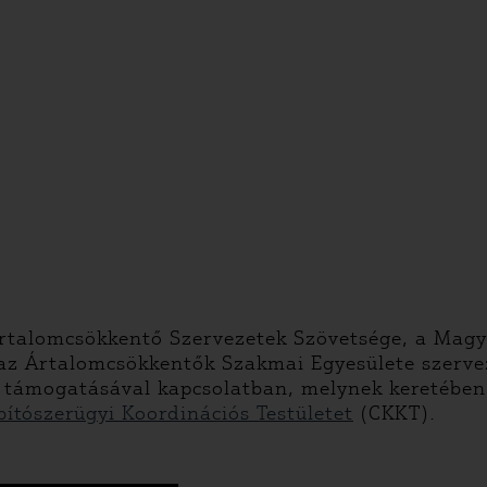
rtalomcsökkentő Szervezetek Szövetsége, a Magy
 az Ártalomcsökkentők Szakmai Egyesülete szerve
 támogatásával kapcsolatban, melynek keretében 
bítószerügyi Koordinációs Testületet
(CKKT).