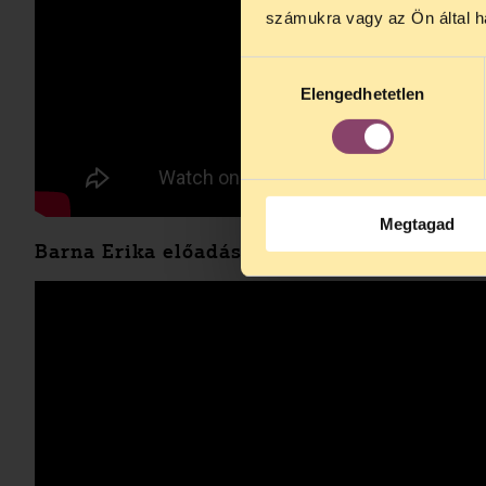
augusztus 2
számukra vagy az Ön által ha
kedden, 13 é
alatt is elér
Hozzájárulás
Elengedhetetlen
kiválasztása
Megtagad
Barna Erika előadása: A drogszakma nehézs