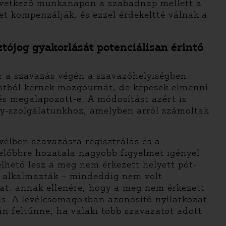
következő munkanapon a szabadnap mellett a
et kompenzálják, és ezzel érdekeltté válnak a
ztójog gyakorlását potenciálisan érintő
r a szavazás végén a szavazóhelyiségben
ntból kérnek mozgóurnát, de képesek elmenni
és megalapozott-e. A módosítást azért is
ély-szolgálatunkhoz, amelyben arról számoltak
vélben szavazásra regisztrálás és a
 előbbre hozatala nagyobb figyelmet igényel
lhető lesz a meg nem érkezett helyett pót-
ár alkalmazták – mindeddig nem volt
kat. annak ellenére, hogy a meg nem érkezett
is. A levélcsomagokban azonosító nyilatkozat
án feltűnne, ha valaki több szavazatot adott