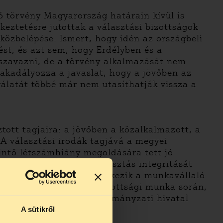
ló törvény Magyarország határain kívül is
keztetésre jutottak a választási bizottságok
 közbelépése. Ismert, hogy idén az országbeli
ést, és azt sem, hogy Erdélyben és a
t szavazni, de a törvény alkalmazását nem
akadályozza a javaslat, hogy a jövőben az
gálatát többé már nem utasíthatják vissza a
tott tagjaira: a jövőben a közalkalmazott, a
 A választási irodák tagjává a megyei
rintő létszámhiány megoldására tett jó
setlegesen eredő, a választás integritását
asítási joggal nem rendelkezik a munkavállaló
ívül kell rekeszteni a bizottsági munka során,
nt például a megyei önkormányzati hivatal
A sütikről