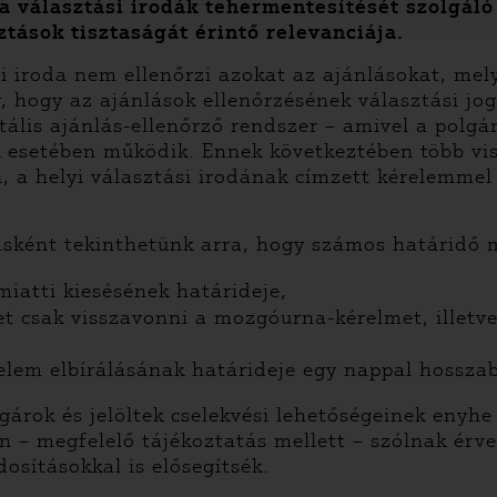
 a választási irodák tehermentesítését szolgáló
tások tisztaságát érintő relevanciája.
i iroda nem ellenőrzi azokat az ajánlásokat, mel
, hogy az ajánlások ellenőrzésének választási jo
tális ajánlás-ellenőrző rendszer – amivel a polgá
ok esetében működik. Ennek következtében több vi
, a helyi választási irodának címzett kérelemme
ásként tekinthetünk arra, hogy számos határidő 
miatti kiesésének határideje,
t csak visszavonni a mozgóurna-kérelmet, illetv
elem elbírálásának határideje egy nappal hossza
árok és jelöltek cselekvési lehetőségeinek enyh
 – megfelelő tájékoztatás mellett – szólnak érve
sításokkal is elősegítsék.