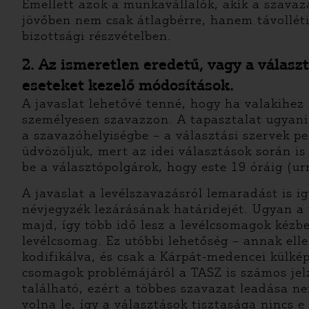
Emellett azok a munkavállalók, akik a szava
jövőben nem csak átlagbérre, hanem távolléti 
bizottsági részvételben.
2. Az ismeretlen eredetű, vagy a válasz
eseteket kezelő módosítások.
A javaslat lehetővé tenné, hogy ha valakihe
személyesen szavazzon. A tapasztalat ugyani
a szavazóhelyiségbe – a választási szervek p
üdvözöljük, mert az idei választások során i
be a választópolgárok, hogy este 19 óráig (
A javaslat a levélszavazásról lemaradást is i
névjegyzék lezárásának határidejét. Ugyan a 
majd, így több idő lesz a levélcsomagok kézb
levélcsomag. Ez utóbbi lehetőség – annak ell
kodifikálva, és csak a Kárpát-medencei külké
csomagok problémájáról a TASZ is számos jelz
található, ezért a többes szavazat leadása ne
volna le, így a választások tisztasága nincs e