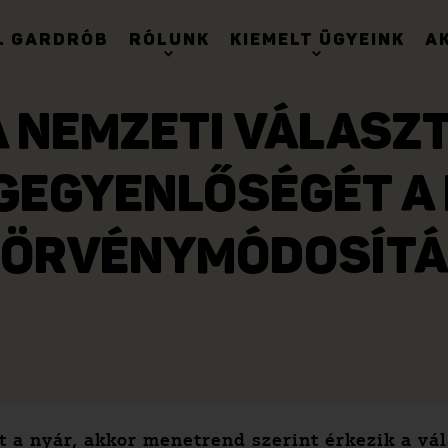
. GARDRÓB
RÓLUNK
KIEMELT ÜGYEINK
A
 NEMZETI VÁLASZT
GEGYENLŐSÉGÉT A
TÖRVÉNYMÓDOSÍTÁ
tt a nyár, akkor menetrend szerint érkezik a v