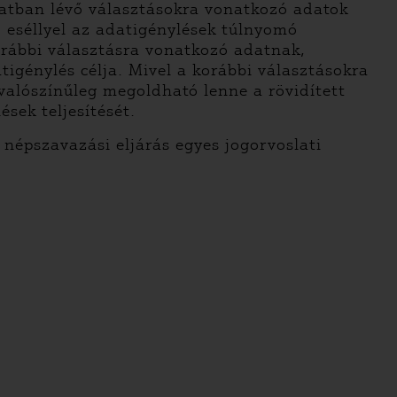
matban lévő választásokra vonatkozó adatok
ó eséllyel az adatigénylések túlnyomó
orábbi választásra vonatkozó adatnak,
igénylés célja. Mivel a korábbi választásokra
 valószínűleg megoldható lenne a rövidített
sek teljesítését.
 népszavazási eljárás egyes jogorvoslati