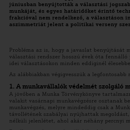
júniusban benyújtották a választási jogszab
munkáját, és egyes határidőket érintő tech
frakcióval nem rendelkező, a választáson in
aszimmetriát jelent a politikai verseny sze
Probléma az is, hogy a javaslat benyújtását
választási rendszer hosszú évek óta fennálló 
idei választásokon minden eddiginél élesebbe
Az alábbiakban végigvesszük a legfontosabb 
1. A munkavállalók védelmét szolgáló 
A jövőben a Munka Törvénykönyve tartalmazná,
valakit vasárnapi munkavégzésre osztanak be,
munkavégzés, melyre mindeddig csak a Munka
távollétének szabályai nyújhattak megoldást
nélküli jelenlétet, ahol akár néhány percnyi