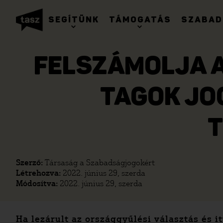
SEGÍTÜNK
TÁMOGATÁS
SZABAD
FELSZÁMOLJA A
TAGOK JO
Szerző:
Társaság a Szabadságjogokért
Létrehozva:
2022. június 29, szerda
Módosítva:
2022. június 29, szerda
Ha lezárult az országgyűlési választás és i