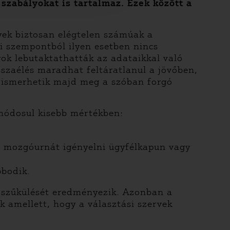
 szabályokat is tartalmaz. Ezek között a
yek biztosan elégtelen számúak a
gi szempontból ilyen esetben nincs
rok lebutaktathatták az adataikkal való
sszaélés maradhat feltáratlanul a jövőben,
l ismerhetik majd meg a szóban forgó
módosul kisebb mértékben:
e mozgóurnát igényelni ügyfélkapun vagy
bbodik.
e szűkülését eredményezik. Azonban a
k amellett, hogy a választási szervek