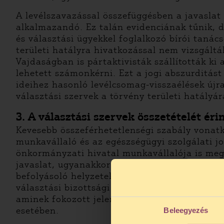
A levélszavazással összefüggésben a javaslat 
alkalmazandó. Ez talán evidenciának tűnik, de
és választási ügyekkel foglalkozó bírói tanác
területi hatályra hivatkozással nem vizsgáltá
Vajdaságban is pártaktivisták szállították ki
lehetett számonkérni. Ezt a jogi abszurditás
ideihez hasonló levélcsomag-visszaélések újr
választási szervek a törvény területi hatályá
3. A választási szervek összetételét ér
Kevesebb összeférhetetlenségi szabály vonatk
munkavállaló és az egészségügyi szolgálati jo
önkormányzati hivatal munkavállalója is megb
javaslat, ugyanakkor a gyakorlatban fokozott
befolyásoló helyzetek elkerülése (pl. egyért
választási bizottsági részvétele kapcsán, és 
aminek fokozott jelentősége van, ha a munkál
esetében.
Beleegyezés