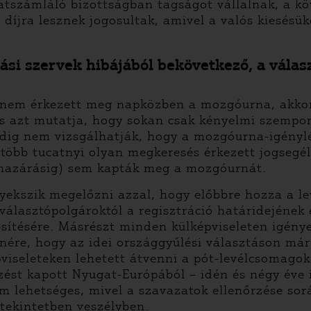
zatszámláló bizottságban tagságot vállalnak, a 
díjra lesznek jogosultak, amivel a valós kiesésük
tási szervek hibájából bekövetkező, a válas
z nem érkezett meg napközben a mozgóurna, akko
s azt mutatja, hogy sokan csak kényelmi szempo
edig nem vizsgálhatják, hogy a mozgóurna-igényl
s több tucatnyi olyan megkeresés érkezett jogseg
urnazárásig) sem kapták meg a mozgóurnát.
gyekszik megelőzni azzal, hogy előbbre hozza a le
választópolgároktól a regisztráció határidejének
esítésére. Másrészt minden külképviseleten igénye
enére, hogy az idei országgyűlési választáson m
pviseleteken lehetett átvenni a pót-levélcsomago
ést kapott Nyugat-Európából – idén és négy éve 
m lehetséges, mivel a szavazatok ellenőrzése sor
 tekintetben veszélyben.