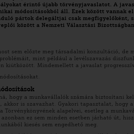
ályokat érintő újabb törvényjavaslatot. A java
nikai módosításokból áll. Ezek között vannak e
duló pártok delegáltjai csak megfigyelőként, s
replői között a Nemzeti Választási Bizottságban
 most sem előzte meg társadalmi konzultáció, de 
problémáit, mint például a levélszavazás diszfunk
n kiütközött. Mindemellett a javaslat progresszí
módosításokat.
módosítások
 hogy a munkavállalók számára biztosítani kell 
 akkor is szavazhat. Gyakori tapasztalat, hogy 
 Törvénykönyvének alapelvei, esetleg a munkavál
, azonban ez sem minden esetben járható út, his
 munkából kiesés sem engedhető meg.