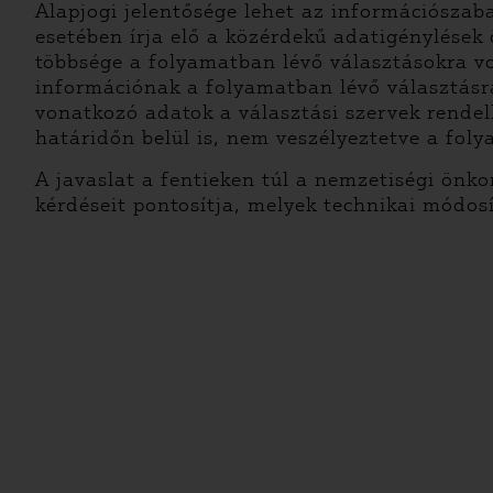
Alapjogi jelentősége lehet az információsza
esetében írja elő a közérdekű adatigénylések 
többsége a folyamatban lévő választásokra v
információnak a folyamatban lévő választásra
vonatkozó adatok a választási szervek rendelk
határidőn belül is, nem veszélyeztetve a fol
A javaslat a fentieken túl a nemzetiségi önko
kérdéseit pontosítja, melyek technikai módos