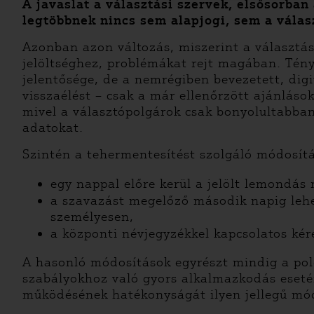
A javaslat a választási szervek, elsősorban
legtöbbnek nincs sem alapjogi, sem a válasz
Azonban azon változás, miszerint a választás
jelöltséghez, problémákat rejt magában. Tény
jelentősége, de a nemrégiben bevezetett, digi
visszaélést – csak a már ellenőrzött ajánlás
mivel a választópolgárok csak bonyolultabban
adatokat.
Szintén a tehermentesítést szolgáló módosít
egy nappal előre kerül a jelölt lemondás 
a szavazást megelőző második napig lehe
személyesen,
a központi névjegyzékkel kapcsolatos kér
A hasonló módosítások egyrészt mindig a polg
szabályokhoz való gyors alkalmazkodás esetén
működésének hatékonyságát ilyen jellegű módo