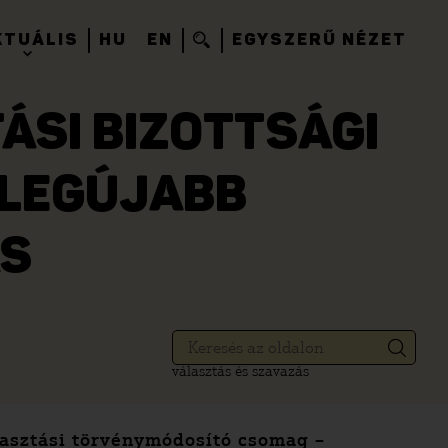
KTUÁLIS
HU
EN
EGYSZERŰ NÉZET
ÁSI BIZOTTSÁGI
 LEGÚJABB
S
választás és szavazás
álasztási törvénymódosító csomag –