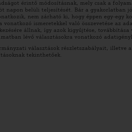
badságot érintő módosításnak, mely csak a folya
öt napon belüli teljesítését. Bár a gyakorlatban j
onatkozik, nem zárható ki, hogy éppen egy-egy k
 vonatkozó ismeretekkel való összevetése az adat
ezésére állnak, így azok kigyűjtése, továbbítása
yamatban lévő választásokra vonatkozó adatigénylé
rmányzati választások részletszabályait, illetve a
ításoknak tekinthetőek.