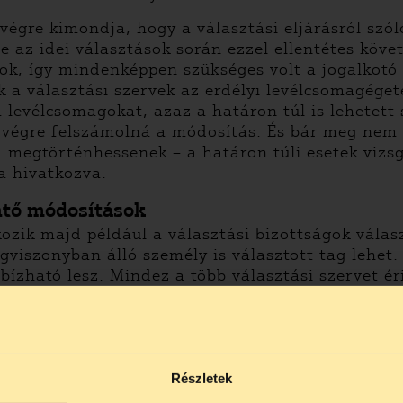
végre kimondja, hogy a választási eljárásról szó
 az idei választások során ezzel ellentétes követ
sok, így mindenképpen szükséges volt a jogalkotó
k a választási szervek az erdélyi levélcsomagéget
 a levélcsomagokat, azaz a határon túl is lehetet
t végre felszámolná a módosítás. És bár meg nem 
a megtörténhessenek – a határon túli esetek vizs
ra hivatkozva.
intő módosítások
ozik majd például a választási bizottságok válasz
gviszonyban álló személy is választott tag lehet.
ízható lesz. Mindez a több választási szervet é
 figyelmet igényel majd a függelmi viszonyokból e
eművé kell tenni, hogy a munkáltató semmilyen ut
mindenfajta vélt vagy valós munkáltatói elvárást k
tató saját politikai érdekeket érvényesíthet, mi
Részletek