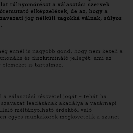
slat túlnyomórészt a választási szervek
lőremutató elképzelések, de az, hogy a
zavazati jog nélküli tagokká válnak, súlyos
.
még ennél is nagyobb gond, hogy nem kezeli a
cionális és diszkrimináló jellegét, ami az
v elemeket is tartalmaz.
a választási részvétel jogát – tehát ha
a szavazat leadásának akadálya a vasárnapi
laló méltányolható érdekből való
zen egyes munkakörök megkövetelik a szünet