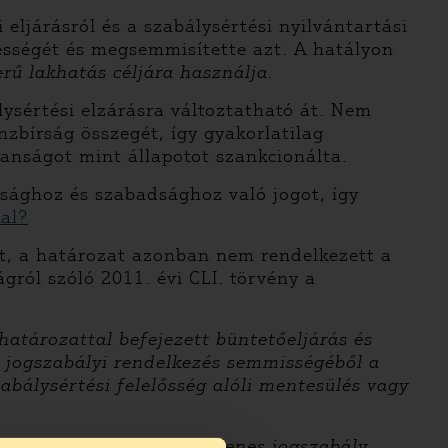
eljárásról és a szabálysértési nyilvántartási
nességét és megsemmisítette azt. A hatályon
erű lakhatás céljára használja.
ysértési elzárásra változtatható át. Nem
nzbírság összegét, így gyakorlatilag
alanságot mint állapotot szankcionálta.
ósághoz és szabadsághoz való jogot, így
kal?
át, a határozat azonban nem rendelkezett a
gról szóló 2011. évi CLI. törvény a
határozattal befejezett büntetőeljárás és
gy jogszabályi rendelkezés semmisségéből a
zabálysértési felelősség alóli mentesülés vagy
íróság az alaptörvény-ellenes jogszabály