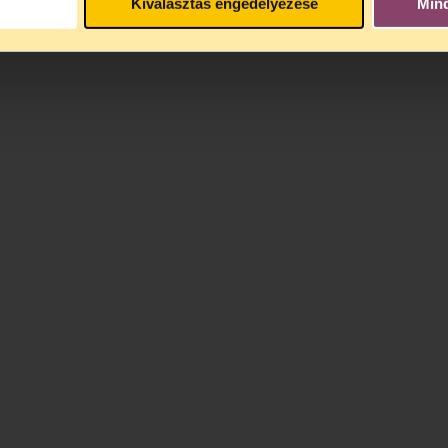
Kiválasztás engedélyezése
Min