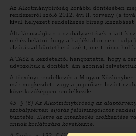
Az Alkotmánybíróság korábbi döntésében megáll
rendszerről szóló 2012. évi II. törvény (a t
kívül helyezett rendelkezés bírság kiszabását 
Általánosságban a szabálysértések miatt kisz
nehéz belátni, hogy a hajléktalan nem tudja b
elzárással büntethető azért, mert nincs hol l
A TASZ a kezdetektől hangoztatta, hogy a fen
üdvözöltük a döntést, ám azonnal felvetettük
A törvényi rendelkezés a Magyar Közlönyben 
már megkezdett vagy a jogerősen lezárt szabál
következőképpen rendelkezik:
45. § (6) Az Alkotmánybíróság az alaptörvény
szabálysértési eljárás felülvizsgálatát rende
büntetés, illetve az intézkedés csökkentése va
annak korlátozása következne.
A Szabs.tv. 133. § (1) bekezdése szerint ped