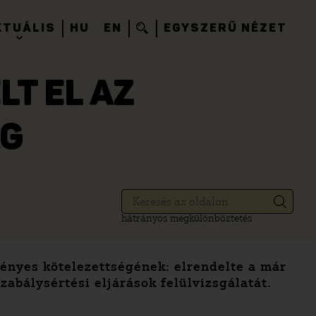
KTUÁLIS
HU
EN
EGYSZERŰ NÉZET
T EL AZ
ÁG
hátrányos megkülönböztetés
rvényes kötelezettségének: elrendelte a már
zabálysértési eljárások felülvizsgálatát.