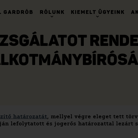
. GARDRÓB
RÓLUNK
KIEMELT ÜGYEINK
A
IZSGÁLATOT RENDEL
LKOTMÁNYBÍRÓS
zítő határozatát
, mellyel végre eleget tett tö
 lefolytatott és jogerős határozattal lezárt s