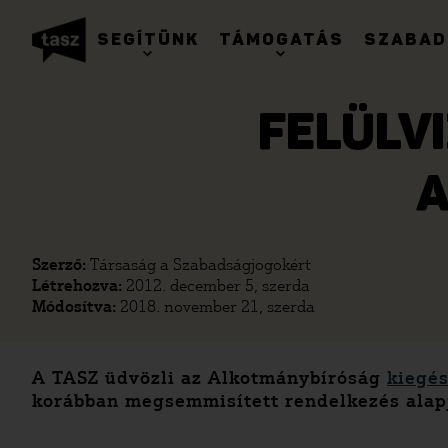
SEGÍTÜNK
TÁMOGATÁS
SZABAD
FELÜLV
A
Szerző:
Társaság a Szabadságjogokért
Létrehozva:
2012. december 5, szerda
Módosítva:
2018. november 21, szerda
A TASZ üdvözli az Alkotmánybíróság
kiegés
korábban megsemmisített rendelkezés alapján