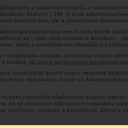
apította a szabálysértésekről, a szabálysértési 
ovábbiakban: Szabs.tv.) 186. §-ának alkotmányelle
tette lehetővé arra, aki a közterületet
életvitelsz
abható pénzbírság meg nem fizetés esetén szabál
efizetni az – akár többszörösen is kiszabott – pé
aknia, tehát a szabálysértési tényállás a hajlékt
ti szabályozás súlyosan sértette az emberi mélt
 a kérdést:
Mi lesz a megbírságolt hajléktalanok
való közzétételét követő napon vesztette hatály
ysértési eljárásokról, holott az Alkotmánybírósá
-ellenes jogszabály alkalmazása alapján jogerős 
li el, ha az eljárásban alkalmazott jogszabály va
gy mellőzése, valamint a büntetőjogi, illetve a s
ig perújításnak akkor van helye, ha az Alkotmányb