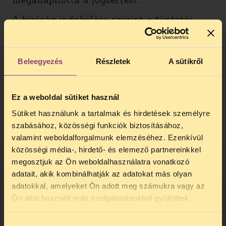
megállapította a jogsértést.
A bíróság indokolása szerint a tüntetés
szervezői jogszerűen éltek az Alaptörvény
által védett véleménynyilvánítási és
gyülekezési jogukkal, és a TV2 megsértette
Beleegyezés
Részletek
A sütikről
a személyiségi jogaikat, amikor erről
valótlanul számolt be. Azt is
megállapították, hogy a csatorna célja a
Ez a weboldal sütiket használ
nézők félretájékoztatása volt, és ennek
érdekében szándékosan eltorzították a
Sütiket használunk a tartalmak és hirdetések személyre
történéseket. Az ítéletben úgy
szabásához, közösségi funkciók biztosításához,
fogalmaztak, hogy “a televíziós csatorna
valamint weboldalforgalmunk elemzéséhez. Ezenkívül
híradója ezen valótlan tényállítással az
közösségi média-, hirdető- és elemező partnereinkkel
átlagosan tájékozott és körültekintő
megosztjuk az Ön weboldalhasználatra vonatkozó
átlagnéző véleményalkotását kívánta
adatait, akik kombinálhatják az adatokat más olyan
befolyásolni.”
adatokkal, amelyeket Ön adott meg számukra vagy az
TELEFONOS JOGSEGÉLY
Ön által használt más szolgáltatásokból gyűjtöttek.
A döntés értelmében a TV2-nek 800 000
SZÜNET!
forint sérelemdíjat kell fizetnie az
aktivistáknak, valamint 15 napon belül a
Hozzájárulás