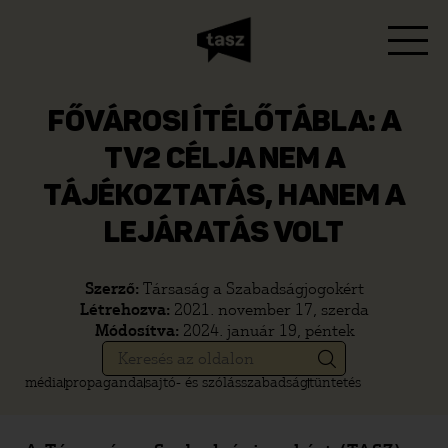
FŐVÁROSI ÍTÉLŐTÁBLA: A
TV2 CÉLJA NEM A
TÁJÉKOZTATÁS, HANEM A
LEJÁRATÁS VOLT
Szerző:
Társaság a Szabadságjogokért
Létrehozva:
2021. november 17, szerda
Módosítva:
2024. január 19, péntek
média
propaganda
sajtó- és szólásszabadság
tüntetés