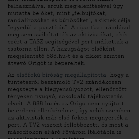
felhasználva, arcuk megjelenítésével úgy
mutatta be őket, mint „felbujtókat,
randalírozókat és bűnözőket”, akiknek célja
“egyedül a pusztítás”. A riportban ráadásul
meg sem szólaltatták az aktivistákat, akik
ezért a TASZ segítségével pert indítottak a
csatorna ellen. A hazugságot elsőként
megjelentető 888.hu-t és a cikket szintén
átvevő Origót is beperelték.
Az
elsőfokú bíróság megállapította
, hogy a
tüntetésről beszámoló TV2 szándékosan
megszegte a kiegyensúlyozott, ellenőrzött
tényeken nyugvó, sokoldalú tájékoztatás
elveit. A 888.hu és az Origo nem nyújtott
be érdemi ellenkérelmet, így velük szemben
az aktivisták már első fokon megnyerték a
pert. A TV2 viszont fellebbezett, és most a
másodfokon eljáró Fővárosi Ítélőtábla is