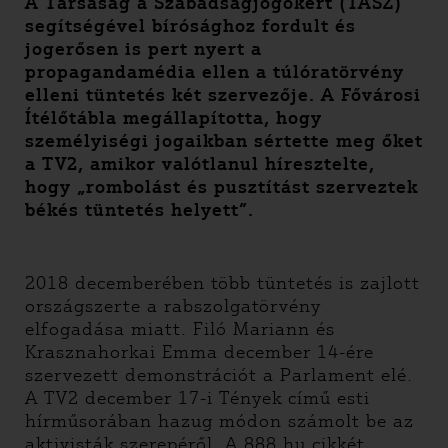
A Társaság a Szabadságjogokért (TASZ)
segítségével bírósághoz fordult és
jogerősen is pert nyert a
propagandamédia ellen a túlóratörvény
elleni tüntetés két szervezője. A Fővárosi
Ítélőtábla megállapította, hogy
személyiségi jogaikban sértette meg őket
a TV2, amikor valótlanul híresztelte,
hogy „rombolást és pusztítást szerveztek
békés tüntetés helyett”.
2018 decemberében több tüntetés is zajlott
országszerte a rabszolgatörvény
elfogadása miatt. Filó Mariann és
Krasznahorkai Emma december 14-ére
szervezett demonstrációt a Parlament elé.
A TV2 december 17-i Tények című esti
hírműsorában hazug módon számolt be az
aktivisták szerepéről. A 888.hu cikkét