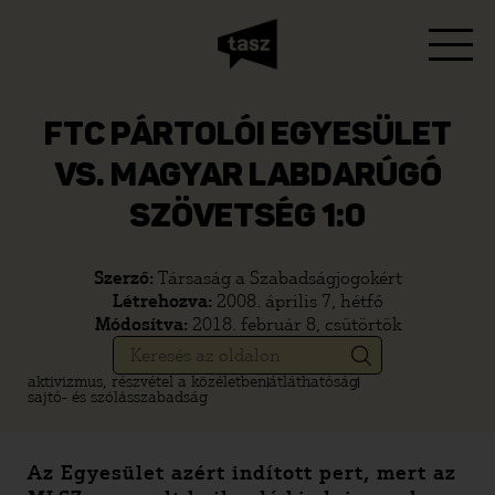
FTC PÁRTOLÓI EGYESÜLET
VS. MAGYAR LABDARÚGÓ
SZÖVETSÉG 1:0
Szerző:
Társaság a Szabadságjogokért
Létrehozva:
2008. április 7, hétfő
Módosítva:
2018. február 8, csütörtök
aktivizmus, részvétel a közéletben
átláthatóság
sajtó- és szólásszabadság
Az Egyesület azért indított pert, mert az