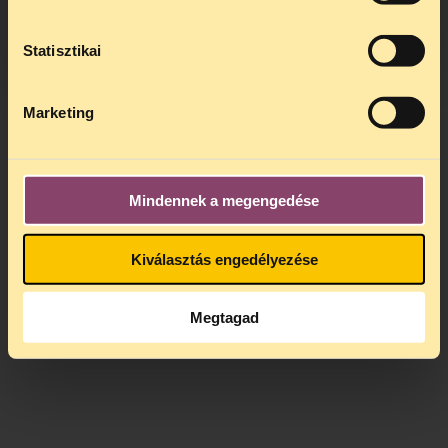
kedden, 13 és 15 óra között lesz
.
A
jogsegely@tasz.hu
email címen ezidő
alatt is elér minket.
Statisztikai
Marketing
Mindennek a megengedése
Kiválasztás engedélyezése
Megtagad