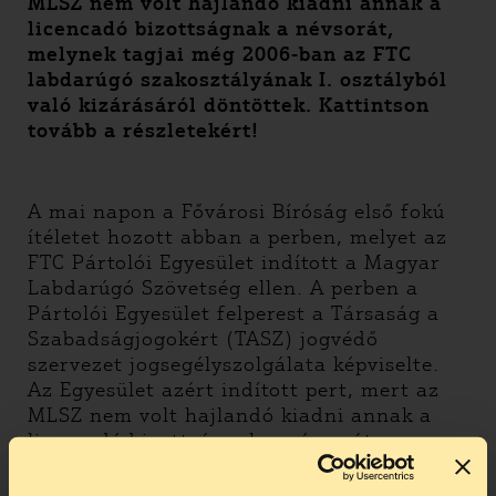
MLSZ nem volt hajlandó kiadni annak a
licencadó bizottságnak a névsorát,
melynek tagjai még 2006-ban az FTC
labdarúgó szakosztályának I. osztályból
való kizárásáról döntöttek. Kattintson
tovább a részletekért!
A mai napon a Fővárosi Bíróság első fokú
ítéletet hozott abban a perben, melyet az
FTC Pártolói Egyesület indított a Magyar
Labdarúgó Szövetség ellen. A perben a
Pártolói Egyesület felperest a Társaság a
Szabadságjogokért (TASZ) jogvédő
szervezet jogsegélyszolgálata képviselte.
Az Egyesület azért indított pert, mert az
MLSZ nem volt hajlandó kiadni annak a
licencadó bizottságnak a névsorát,
melynek tagjai még 2006-ban az FTC
labdarúgó szakosztályának I. osztályból