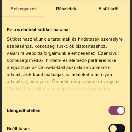
való kizárásáról döntöttek. A TASZ által
Beleegyezés
Részletek
A sütikről
precedens értékűnek tartott perben a
Fővárosi Bíróság elsőfokú ítéletében úgy
döntött, hogy az MLSZ köteles kiadni a
Ez a weboldal sütiket használ
kért adatokat, mert a bizottság tagjainak
névsora közérdekből nyilvános adatnak
Sütiket használunk a tartalmak és hirdetések személyre
számít.
szabásához, közösségi funkciók biztosításához,
valamint weboldalforgalmunk elemzéséhez. Ezenkívül
Kérjük, a rendelkezésére álló eszközökkel
közösségi média-, hirdető- és elemező partnereinkkel
segítse elő, hogy az ügyről minél többen
megosztjuk az Ön weboldalhasználatra vonatkozó
tudomást szerezhessenek!
adatait, akik kombinálhatják az adatokat más olyan
adatokkal, amelyeket Ön adott meg számukra vagy az
TELEFONOS JOGSEGÉLY
Ön által használt más szolgáltatásokból gyűjtöttek.
SZÜNET!
Hozzájárulás
Kedves érdeklődő, Tájékoztatjuk,
Elengedhetetlen
kiválasztása
hogy
telefonos jogsegélyünk július 27 és
augusztus 24 között szünetel
. Az első
telefonos jogsegély
augusztus 25-én
Beállítások