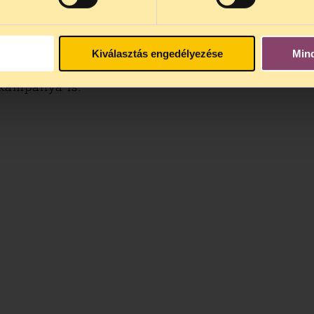
időközönként, szükség szerint új eszközökkel megi
nyabb és emberségesebb gyógyítás szempontjai,
ogást, közös részvételt igényelnek. A döntéshoz
 kórházak munkatársaitól a gyerekbarát szemlélet
Kiválasztás engedélyezése
Min
sságunk a gyerekek felé, hogy a nemzetközileg is v
 kampánya is.