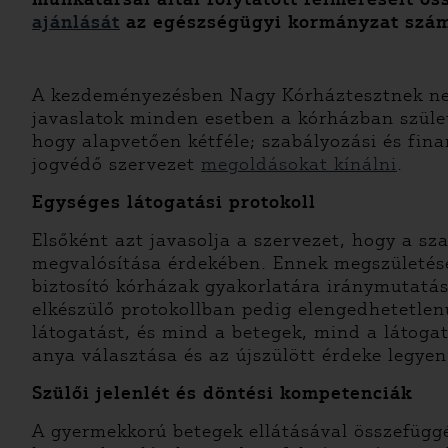
ajánlását
az egészségügyi kormányzat szám
A kezdeményezésben Nagy Kórháztesztnek nev
javaslatok minden esetben a kórházban szület
hogy alapvetően kétféle; szabályozási és fin
jogvédő szervezet
megoldásokat kínálni
.
Egységes látogatási protokoll
Elsőként azt javasolja a szervezet, hogy a sz
megvalósítása érdekében. Ennek megszületéséi
biztosító kórházak gyakorlatára iránymutatá
elkészülő protokollban pedig elengedhetetlen
látogatást, és mind a betegek, mind a látoga
anya választása és az újszülött érdeke legyen
Szülői jelenlét és döntési kompetenciák
A gyermekkorú betegek ellátásával összefügg