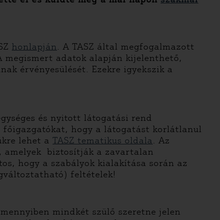
ASZ
honlapján
. A TASZ által megfogalmazott
A megismert adatok alapján kijelenthető,
nak érvényesülését. Ezekre igyekszik a
gységes és nyitott látogatási rend
 főigazgatókat, hogy a látogatást korlátlanul
ükre lehet a
TASZ tematikus oldala
. Az
, amelyek biztosítják a zavartalan
tos, hogy a szabályok kialakítása során az
változtatható) feltételek!
amennyiben mindkét szülő szeretne jelen