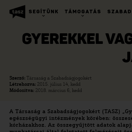
SEGÍTÜNK
TÁMOGATÁS
SZABAD
GYEREKKEL VAG
J
Szerző:
Társaság a Szabadságjogokért
Létrehozva:
2015. július 14, kedd
Módosítva:
2018. március 6, kedd
A Társaság a Szabadságjogokért (TASZ) „Gy
egészségügyi intézmények körében: összese
kórházakhoz. Az összegyűjtött adatok alap
munkatársai által folytatott felméréseit ö