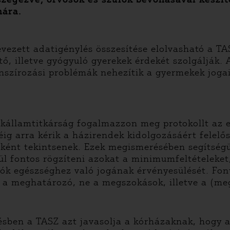
ára.
ezett adatigénylés összesítése elolvasható a T
ő, illetve gyógyuló gyerekek érdekét szolgálják. 
anszírozási problémák nehezítik a gyermekek jogai
akállamtitkárság fogalmazzon meg protokollt az e
g arra kérik a házirendek kidolgozásáért felelős
sként tekintsenek. Ezek megismerésében segítség
ül fontos rögzíteni azokat a minimumfeltételeket
tók egészséghez való jogának érvényesülését. Fon
 a meghatározó, ne a megszokások, illetve a (meg
ésben a TASZ azt javasolja a kórházaknak, hogy 