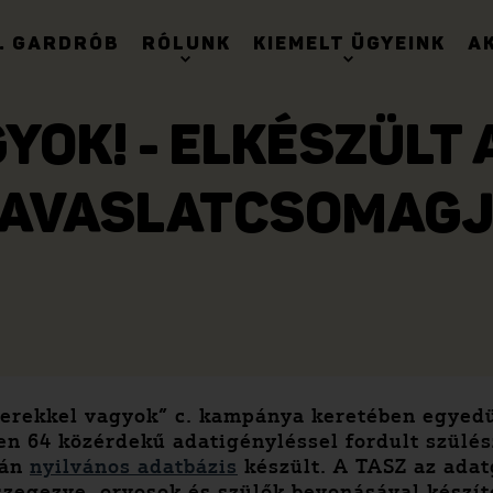
. GARDRÓB
RÓLUNK
KIEMELT ÜGYEINK
A
YOK! - ELKÉSZÜLT 
AVASLATCSOMAG
erekkel vagyok” c. kampánya keretében egyedü
n 64 közérdekű adatigényléssel fordult szülés
ján
nyilvános adatbázis
készült. A TASZ az adat
sszegezve, orvosok és szülők bevonásával készí