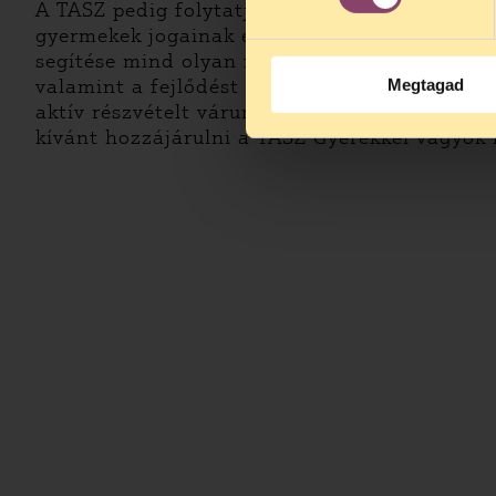
A TASZ pedig folytatja a munkát: rendszeres 
gyermekek jogainak érvényesülése, a hatéko
segítése mind olyan feladatok, melyek összef
valamint a fejlődést segítő finanszírozást, a
Megtagad
aktív részvételt várunk. Évtizedes, közös adó
kívánt hozzájárulni a TASZ Gyerekkel vagyok