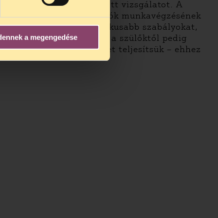
smétli a most lefolytatott vizsgálatot. A
 az egészségügyben dolgozók munkavégzésének
óktól pontosabb és empatikusabb szabályokat,
hez igazodó gyakorlatot, a szülőktől pedig
dennek a megengedése
állalt kötelezettségeinket teljesítsük – ehhez