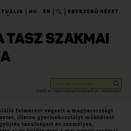
KTUÁLIS
HU
EN
EGYSZERŰ NÉZET
A TASZ SZAKMAI
JA
jogok az egészségügyben
jogok az oktatásban
lálló felmérést végzett a magyarországi
zetet, illetve gyermekosztályt működtető
gyűjtés tanulságait és személyes,
tette el és küldte meg a mai napon
szakmai