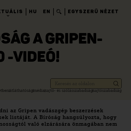
KTUÁLIS
HU
EN
EGYSZERŰ NÉZET
SÁG A GRIPEN-
0 -VIDEÓ!
etben
átláthatóság
média
sajtó- és szólásszabadság
sajtószabadság
adni az Gripen vadászgép beszerzések
ések listáját. A Bíróság hangsúlyozta, hogy
vánosságtól való elzárására önmagában nem