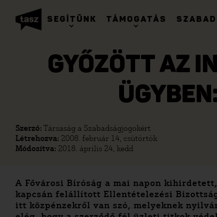
SEGÍTÜNK
TÁMOGATÁS
SZABAD
GYŐZÖTT AZ I
ÜGYBEN: 
Szerző:
Társaság a Szabadságjogokért
Létrehozva:
2008. február 14, csütörtök
Módosítva:
2018. április 24, kedd
A Fővárosi Bíróság a mai napon kihirdetett
kapcsán felállított Ellentételezési Bizottsá
itt közpénzekről van szó, melyeknek nyilv
elég, hogy a szerződő fél üzleti titkok véd