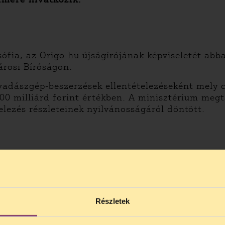
sófia, az Origo.hu újságírójának képviseletét ab
árosi Bíróságon.
 vadászgép-beszerzések ellentételezéseként mely c
00 milliárd forint értékben. A minisztérium megt
telezés részleteinek nyilvánosságáról döntött.
Részletek