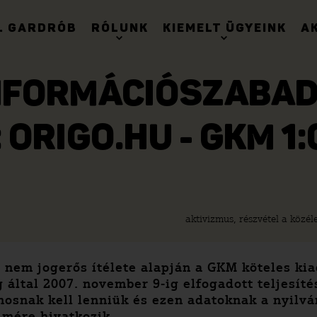
. GARDRÓB
RÓLUNK
KIEMELT ÜGYEINK
A
NFORMÁCIÓSZABAD
ORIGO.HU - GKM 1:
aktivizmus, részvétel a közél
, nem jogerős ítélete alapján a GKM köteles ki
g által 2007. november 9-ig elfogadott teljesít
ánosnak kell lenniük és ezen adatoknak a nyil
elmére hivatkozik.