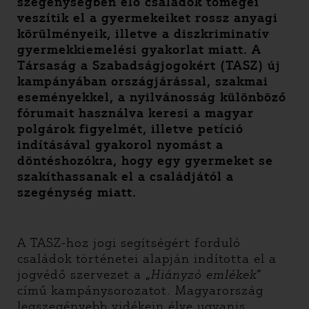
szegénységben élő családok tömegei
veszítik el a gyermekeiket rossz anyagi
körülményeik, illetve a diszkriminatív
gyermekkiemelési gyakorlat miatt. A
Társaság a Szabadságjogokért (TASZ) új
kampányában országjárással, szakmai
eseményekkel, a nyilvánosság különböző
fórumait használva keresi a magyar
polgárok figyelmét, illetve petíció
indításával gyakorol nyomást a
döntéshozókra, hogy egy gyermeket se
szakíthassanak el a családjától a
szegénység miatt.
A TASZ-hoz jogi segítségért forduló
családok történetei alapján indította el a
jogvédő szervezet a „
Hiányzó emlékek
”
című kampánysorozatot. Magyarország
legszegényebb vidékein élve ugyanis