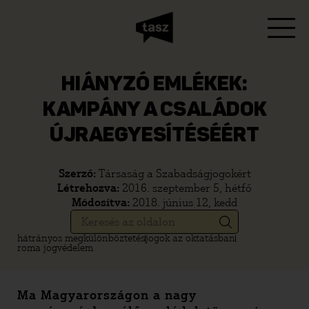
HIÁNYZÓ EMLÉKEK:
KAMPÁNY A CSALÁDOK
ÚJRAEGYESÍTÉSÉÉRT
Szerző:
Társaság a Szabadságjogokért
Létrehozva:
2016. szeptember 5, hétfő
Módosítva:
2018. június 12, kedd
hátrányos megkülönböztetés
jogok az oktatásban
roma jogvédelem
Ma Magyarországon a nagy