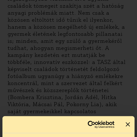
családok tömegeit szakítja szét a hatóság
anyagi problémák miatt. Nem csak a
közösen eltöltött idő tűnik el ilyenkor,
hanem a közösen megélhető új emlékek, a
gyermek életének legfontosabb pillanatai
is; minden, amit egy szülő a gyermekéről
tudhat, ahogyan megismerheti őt. A
kampány kezdetén ezt mutatják be
többféle, innovatív eszközzel: a TASZ által
képviselt családok történetét feldolgozó
fotóalbum ugyanúgy a hiányzó emlékekre
koncentrál, mint a szervezet által felkért
művészek és közszereplők történetei
(Bombera Krisztina, Jordán Adél, Hitka
Viktória, Mácsai Pál, Pokorny Lia), akik
saját gyermekeikkel kapcsolatos
élményekről, maradandó emlékekről
mesélnek. A fotóalbumot és a kisfilmeket a
TASZ vidéki nagyvárosokat felkereső