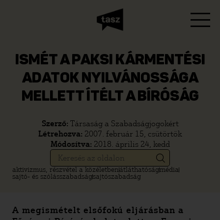
ISMÉT A PAKSI KÁRMENTÉSI
ADATOK NYILVÁNOSSÁGA
MELLETT ÍTÉLT A BÍRÓSÁG
Szerző:
Társaság a Szabadságjogokért
Létrehozva:
2007. február 15, csütörtök
Módosítva:
2018. április 24, kedd
aktivizmus, részvétel a közéletben
átláthatóság
média
sajtó- és szólásszabadság
sajtószabadság
A megismételt elsőfokú eljárásban a