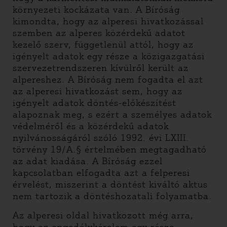
környezeti kockázata van. A Bíróság
kimondta, hogy az alperesi hivatkozással
szemben az alperes közérdekű adatot
kezelő szerv, függetlenül attól, hogy az
igényelt adatok egy része a közigazgatási
szervezetrendszeren kívülről került az
alpereshez. A Bíróság nem fogadta el azt
az alperesi hivatkozást sem, hogy az
igényelt adatok döntés-előkészítést
alapoznak meg, s ezért a személyes adatok
védelméről és a közérdekű adatok
nyilvánosságáról szóló 1992. évi LXIII.
törvény 19/A.§ értelmében megtagadható
az adat kiadása. A Bíróság ezzel
kapcsolatban elfogadta azt a felperesi
érvelést, miszerint a döntést kiváltó aktus
nem tartozik a döntéshozatali folyamatba.
Az alperesi oldal hivatkozott még arra,