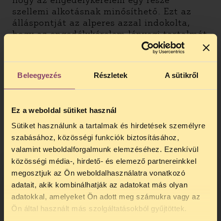
hogy az engedélykérelem egy része
szellemi alkotásnak minősíthető. Ezt az
álláspontját az alperes azzal indokolta,
hogy az engedélykérelem lényegi tartalmát
adó csatolt dokumentumokat megbízott
cégek és szervezetek készítették, amelyek a
nyilvánosságra hozatalhoz nem járultak
Beleegyezés
Részletek
A sütikről
hozzá. Ez nem ad alapot a kiadás
megtagadására – mondja az ítélet –, mert
a védelem ez esetben arra terjed ki, hogy
Ez a weboldal sütiket használ
az alkotó személyi és vagyoni jogai ne
sérüljenek, a puszta megismerés még
Sütiket használunk a tartalmak és hirdetések személyre
jogsérelmet nem okoz.
szabásához, közösségi funkciók biztosításához,
valamint weboldalforgalmunk elemzéséhez. Ezenkívül
Az alperes tanúbizonyítást ajánlott fel
közösségi média-, hirdető- és elemező partnereinkkel
annak alátámasztására, hogy az igényelt
megosztjuk az Ön weboldalhasználatra vonatkozó
adatok üzleti titoknak minősülnek. A
adatait, akik kombinálhatják az adatokat más olyan
meghallgatott tanú előadta, hogy bár a
adatokkal, amelyeket Ön adott meg számukra vagy az
nukleáris üzemzavarok nem gyakoriak,
TELEFONOS JOGSEGÉLY
Ön által használt más szolgáltatásokból gyűjtöttek.
mindazonáltal hasonló típusú jelenségek