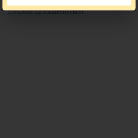
számára megismerhetőek legyenek.
Olvasson az előzményekről