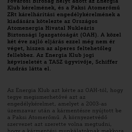
Fővárosi Bíróság helyt adott az Energia
Klub kérelmének, és a Paksi Atomerőmű
ZRt kárelhárítási engedélykérelmének a
kiadására kötelezte az Országos
Atomenergia Hivatal Nukleáris
Biztonsági Igazgatóságát (OAH). A közel
két éve zajló eljárás ezzel még nem ér
véget, hiszen az alperes feltehetőleg
fellebbez. Az Energia Klub jogi
képviseletét a TASZ ügyvivője, Schiffer
András látta el.
Az Energia Klub azt kérte az OAH-tól, hogy
tegye megismerhetővé azt az
engedélykérelmet, amelyet a 2003-as
üzemzavar után a kármentésre nyújtott be
a Paksi Atomerőmű. A környezetvédő
szervezet azt szerette volna megtudni,
hogy a kármentési munkálatoknak mekkora