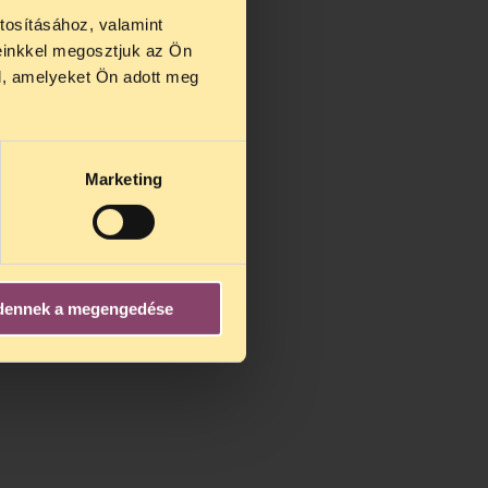
tosításához, valamint
einkkel megosztjuk az Ön
us 27 és
l, amelyeket Ön adott meg
us 25-én
n ezidő
Marketing
dennek a megengedése