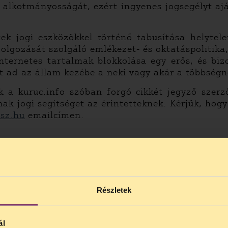
 alkotmányosságát, ezért ingyenes jogsegélyt ajánl
 jogi eszközökkel történő tabusítása helytele
lgozását szolgáló emlékezet- és oktatáspolitika, 
nternetes tartalmak blokkolása egy erős, és biz
zt ad az állam kezébe a neki vagy akár a többség
 a kuruc.info szóban forgó cikkét jegyző szerző
nak jogi segítséget az érintetteknek. Kérjük, hog
sz.hu
emailcímen.
okauszt-tagadas-ujra-velemenyeztuk-torvenyjavas
1/tasz_velemeny_20121026.pdf
Részletek
okamu_289
ál