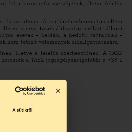
 fel a kuruc.info szerzőjének, illetve felelős
n és ártalmas. A történelemhamisítás elleni
illetve a népirtások áldozatai melletti állami
onyos esetek – például a pedofil tartalmak –
nek nem tetsző vélemények elhallgattatására.
nek, illetve a felelős szerkesztőnek. A TASZ
y keressék a TASZ jogsegélyszolgálatát a +36 1
latot
A sütikről