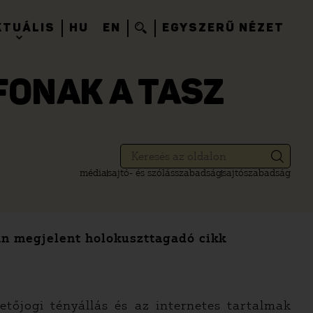
KTUÁLIS
HU
EN
EGYSZERŰ NÉZET
FONAK A TASZ
média
sajtó- és szólásszabadság
sajtószabadság
an megjelent holokuszttagadó cikk
tőjogi tényállás és az internetes tartalmak