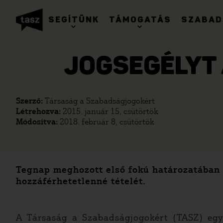
SEGÍTÜNK
TÁMOGATÁS
SZABAD
JOGSEGÉLYT 
Szerző:
Társaság a Szabadságjogokért
Létrehozva:
2015. január 15, csütörtök
Módosítva:
2018. február 8, csütörtök
Tegnap meghozott első fokú határozatában a
hozzáférhetetlenné tételét.
A Társaság a Szabadságjogokért (TASZ) egya