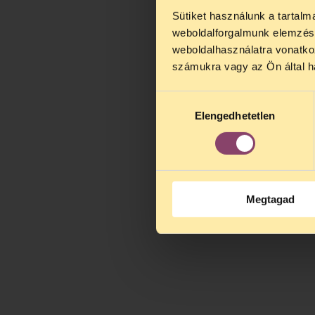
Sütiket használunk a tartal
TELEFO
weboldalforgalmunk elemzésé
Kedves érdek
weboldalhasználatra vonatko
augusztus 2
számukra vagy az Ön által ha
kedden, 13 é
alatt is elér
Hozzájárulás
Elengedhetetlen
kiválasztása
Megtagad