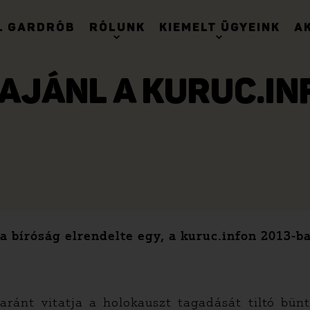
. GARDRÓB
RÓLUNK
KIEMELT ÜGYEINK
A
AJÁNL A KURUC.IN
 bíróság elrendelte egy, a kuruc.infon 2013-b
ránt vitatja a holokauszt tagadását tiltó bünte