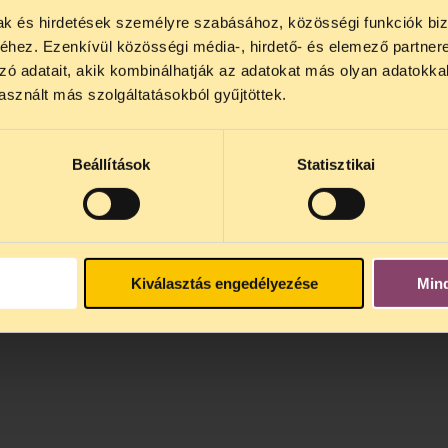
mak és hirdetések személyre szabásához, közösségi funkciók biz
NOS JOGSEGÉLY SZÜNET!
hez. Ezenkívül közösségi média-, hirdető- és elemező partner
lődő, Tájékoztatjuk, hogy
telefonos jogsegélyünk júli
zó adatait, akik kombinálhatják az adatokat más olyan adatokka
4 között szünetel
. Az első telefonos jogsegély
auguszt
sznált más szolgáltatásokból gyűjtöttek.
s 15 óra között lesz
. A
jogsegely@tasz.hu
email címe
 minket.
Beállítások
Statisztikai
Kiválasztás engedélyezése
Min