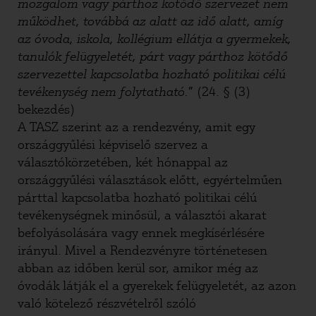
mozgalom vagy párthoz kötődő szervezet nem
működhet, továbbá az alatt az idő alatt, amíg
az óvoda, iskola, kollégium ellátja a gyermekek,
tanulók felügyeletét, párt vagy párthoz kötődő
szervezettel kapcsolatba hozható politikai célú
tevékenység nem folytatható.
” (24. § (3)
bekezdés)
A TASZ szerint az a rendezvény, amit egy
országgyűlési képviselő szervez a
választókörzetében, két hónappal az
országgyűlési választások előtt, egyértelműen
párttal kapcsolatba hozható politikai célú
tevékenységnek minősül, a választói akarat
befolyásolására vagy ennek megkísérlésére
irányul. Mivel a Rendezvényre történetesen
abban az időben kerül sor, amikor még az
óvodák látják el a gyerekek felügyeletét, az azon
való kötelező részvételről szóló