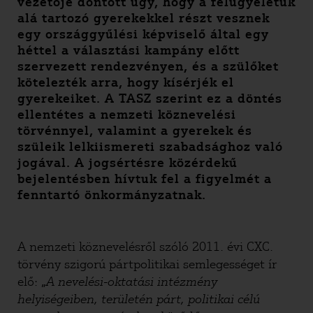
vezetője döntött úgy, hogy a felügyeletük
alá tartozó gyerekekkel részt vesznek
egy országgyűlési képviselő által egy
héttel a választási kampány előtt
szervezett rendezvényen, és a szülőket
kötelezték arra, hogy kísérjék el
gyerekeiket. A TASZ szerint ez a döntés
ellentétes a nemzeti köznevelési
törvénnyel, valamint a gyerekek és
szüleik lelkiismereti szabadsághoz való
jogával. A jogsértésre közérdekű
bejelentésben hívtuk fel a figyelmét a
fenntartó önkormányzatnak.
A nemzeti köznevelésről szóló 2011. évi CXC.
törvény szigorú pártpolitikai semlegességet ír
elő: „
A nevelési-oktatási intézmény
helyiségeiben, területén párt, politikai célú