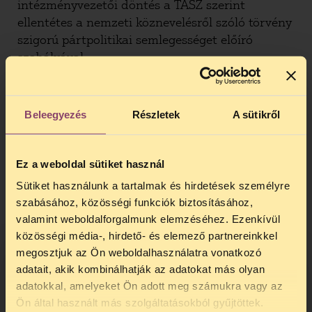
intézményvezetői döntés a TASZ szerint
ellentétes a nemzeti köznevelésről szóló törvény
szigorú pártpolitikai semlegességet előíró
szabályával.
A részvételről szóló óvodavezetői döntés sérti a
szülők, az óvónők és a gyerekek lelkiismereti
Beleegyezés
Részletek
A sütikről
szabadsághoz való jogát is. Az óvónők mellett
ugyanis a résztvevő gyermekek szülei számára is
kötelező volt a részvétel. Bár a szülő
Ez a weboldal sütiket használ
nyilatkozhat úgy, hogy nem tudja gyerekét
Sütiket használunk a tartalmak és hirdetések személyre
elkísérni, ekkor azonban a gyerek sem vehet
szabásához, közösségi funkciók biztosításához,
részt. Távolmaradásával tehát a szülő
valamint weboldalforgalmunk elemzéséhez. Ezenkívül
gyakorlatilag eltiltja gyerekét a rendezvényen
közösségi média-, hirdető- és elemező partnereinkkel
való csoportos óvodai részvételtől. Így annak a
megosztjuk az Ön weboldalhasználatra vonatkozó
szülőnek, aki önként nem venne részt egy
adatait, akik kombinálhatják az adatokat más olyan
országgyűlési képviselő által szervezett
adatokkal, amelyeket Ön adott meg számukra vagy az
TELEFONOS JOGSEGÉLY
rendezvényen, választania kell aközött, hogy
Ön által használt más szolgáltatásokból gyűjtöttek.