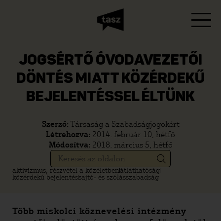
JOGSÉRTŐ ÓVODAVEZETŐI
DÖNTÉS MIATT KÖZÉRDEKŰ
BEJELENTÉSSEL ÉLTÜNK
Szerző:
Társaság a Szabadságjogokért
Létrehozva:
2014. február 10, hétfő
Módosítva:
2018. március 5, hétfő
aktivizmus, részvétel a közéletben
átláthatóság
közérdekű bejelentés
sajtó- és szólásszabadság
Több miskolci köznevelési intézmény