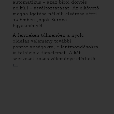
automatikus – azaz bírói döntés
nélküli – átváltoztatását. Az elkövető
meghallgatása nélküli elzárása sérti
az Emberi Jogok Európai
Egyezményét.
A fentieken túlmenően a nyolc
oldalas vélemény további
pontatlanságokra, ellentmondásokra
is felhívja a figyelemet. A két
szervezet közös véleménye elérhető
itt
.