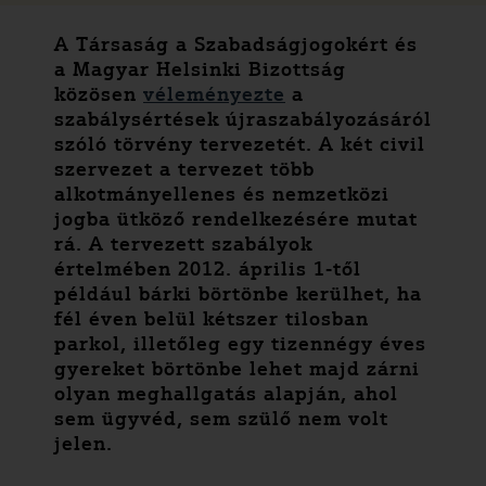
A Társaság a Szabadságjogokért és
a Magyar Helsinki Bizottság
közösen
véleményezte
a
szabálysértések újraszabályozásáról
szóló törvény tervezetét. A két civil
szervezet a tervezet több
alkotmányellenes és nemzetközi
jogba ütköző rendelkezésére mutat
rá. A tervezett szabályok
értelmében 2012. április 1-től
például bárki börtönbe kerülhet, ha
fél éven belül kétszer tilosban
parkol, illetőleg egy tizennégy éves
gyereket börtönbe lehet majd zárni
olyan meghallgatás alapján, ahol
sem ügyvéd, sem szülő nem volt
jelen.